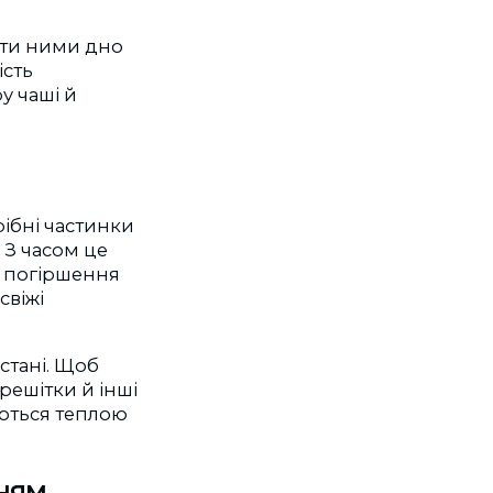
ати ними дно
ість
у чаші й
рібні частинки
 З часом це
а погіршення
свіжі
стані. Щоб
ешітки й інші
ються теплою
ням