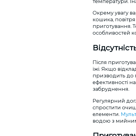
температури. Ін
Окрему увагу ва
кошика, повітря
приготування. Т
особливостей к
Відсутніст
Після приготува
їжі. Якщо відкл
призводить до 
ефективності наг
забруднення.
Регулярний дог
спростити очищ
елементи.
М
уль
водою з мийним 
Приготуван