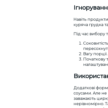
Ігноруванн
Навіть продукти
куряча грудка т
Під час вибору 
Соковитість
пересохнут
Вагу порції
Початкову 
налаштуван
Використан
Додаткові форми
соусами. Але не
заважають цирку
нерівномірно. Т