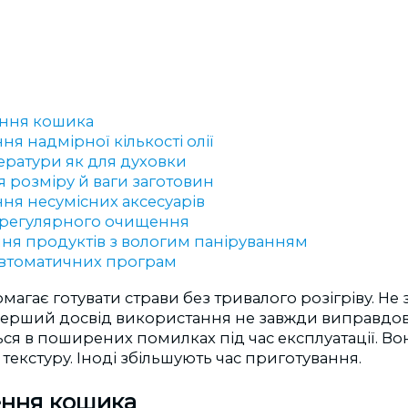
ння кошика
я надмірної кількості олії
ератури як для духовки
я розміру й ваги заготовин
ня несумісних аксесуарів
ь регулярного очищення
ня продуктів з вологим паніруванням
автоматичних програм
агає готувати страви без тривалого розігріву. Не 
 Перший досвід використання не завжди виправдов
я в поширених помилках під час експлуатації. В
 текстуру. Іноді збільшують час приготування.
ння кошика