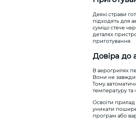
Деякі страви го
підходять для а
суміші стече че
деталях пристро
приготування.
Довіра до 
В аерогрилях п
Вони не завжди
Тому автоматичн
температуру та 
Освоїти прилад 
уникати пошире
програм або вар