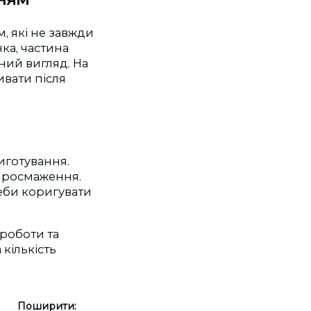
, які не завжди
ка, частина
йний вигляд. На
вати після
иготування.
просмаження.
еби коригувати
 роботи та
кількість
Поширити: