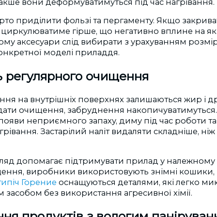
акше вони деформуватимуться під час нагрівання.
рто приділити фользі та пергаменту. Якщо закрив
 циркулюватиме гірше, що негативно вплине на як
ому аксесуари слід вибирати з урахуванням розмір
онкретної моделі приладдя.
ь регулярного очищення
ння на внутрішніх поверхнях залишаються жир і д
адати очищення, забруднення накопичуватимуться.
появи неприємного запаху, диму під час роботи т
рівання. Застарілий наліт видаляти складніше, ніж 
ляд допомагає підтримувати прилад у належному 
ення, виробники використовують знімні кошики, р
типіч Горение
оснащуються деталями, які легко ми
засобом без використання агресивної хімії.
ня продуктів з вологим паніруван