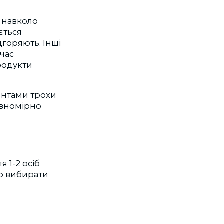
я навколо
ється
дгоряють. Інші
час
продукти
єнтами трохи
івномірно
 1-2 осіб
но вибирати