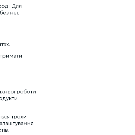
оді. Для
без неї.
тах.
отримати
 їхньої роботи
родукти
ться трохи
налаштування
тів.