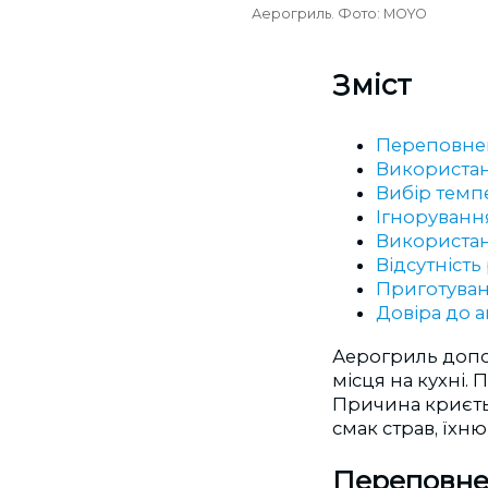
Аерогриль. Фото: MOYO
Зміст
Переповне
Використанн
Вибір темп
Ігноруванн
Використан
Відсутніст
Приготуван
Довіра до 
Аерогриль допом
місця на кухні.
Причина криєтьс
смак страв, їхню
Переповне