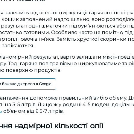
 залежить від вільної циркуляції гарячого повітр
о кошик заповнений надто щільно, воно розподіля
 результаті одні шматочки підрум’янюються або пі
статньо готовими. Особливо часто це помітно під 
ртоплі, овочів і м’яса. Замість хрусткої скоринки 
 запікаються.
вномірний результат, варто залишати між інгреді
ру. Тоді гаряче повітря вільно циркулюватиме та р
ю поверхню продуктів.
к бажане джерело в Google
антаження допоможе правильний вибір об’єму. Для
і на 3-5 літрів. Якщо ж у родині 4-5 людей, доціль
ь
об’ємом від 6,5-7 літрів.
ня надмірної кількості олії