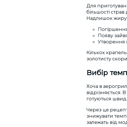
Для приготуванн
більшості страв 
Надлишок жиру 
Погіршення 
Появу зайв
Утворення 
Кількох крапель
золотисту скори
Вибір темп
Хоча в аерогрил
відрізняється. 
готуються швид
Через це рецепт
знижувати темпе
залежать від мо