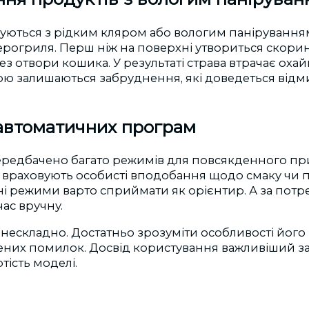
туються з рідким кляром або вологим паніруванням
ерогриля. Перш ніж на поверхні утвориться скорин
рез отвори кошика. У результаті страва втрачає оха
ю залишаються забруднення, які доведеться відми
автоматичних програм
ередбачено багато режимів для повсякденного пр
 враховують особисті вподобання щодо смаку чи 
і режими варто сприймати як орієнтир. А за потр
час вручну.
нескладно. Достатньо зрозуміти особливості його
них помилок. Досвід користування важливіший за 
тість моделі.