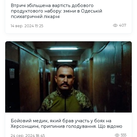
Втричі збільшена вартість добового
продуктового набору: зміни в Одеській
психіатричній лікарні
407
14 вер. 2024 19:25
Бойовий медик, який брав участь у боях на
Херсонщині, припинив голодування. Що відомо
555
24 сер. 2024 18:45