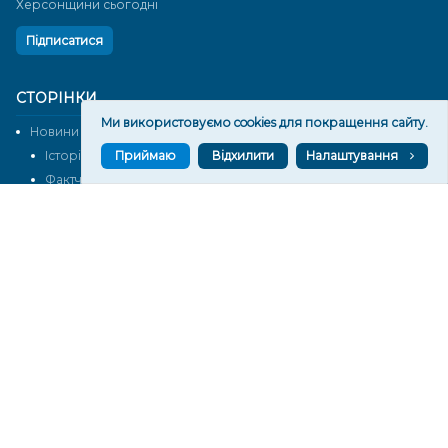
Херсонщини сьогодні
Підписатися
СТОРІНКИ
Ми використовуємо cookies для покращення сайту.
Новини
Тексти
Історії
Аналітика
Приймаю
Відхилити
Налаштування
Фактчек
Розслідування
Право
Фото
Перерва на каву
Промо
Життя
Блоги
Відео
Архів
Про нас
Контакти
Редакційна політика
Політика конфіденційності
Cпівпраця
КОНТАКТИ
Редакційний відділ: