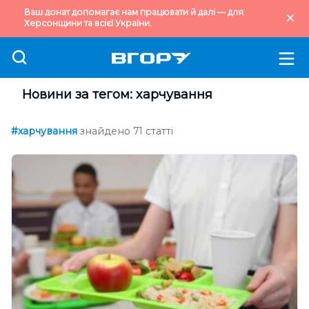
Ваш донат допомагає нам працювати й далі — для
Херсонщини та всієї України.
Новини за тегом: харчування
#харчування
знайдено 71 статті