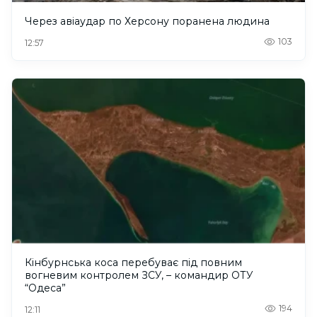
Через авіаудар по Херсону поранена людина
103
12:57
Кінбурнська коса перебуває під повним
вогневим контролем ЗСУ, – командир ОТУ
“Одеса”
194
12:11