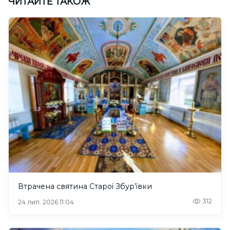
ЧИТАЙТЕ ТАКОЖ
Втрачена святина Старої Збур’ївки
312
24 лип. 2026 11:04