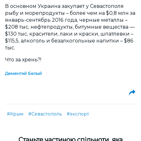
В основном Украина закупает у Севастополя
рыбу и морепродукты – более чем на $0,8 млн за
январь-сентябрь 2016 года, черные металлы –
$208 тыс, нефтепродукты, битумные вещества —
$130 тыс, красители, лаки и краски, шпатлевки –
$115,5, алкоголь и безалкогольные напитки – $86
тыс.
Что за хрень?!
Дементий Белый
#Крым
#Севастополь
#экспорт
Cтаньте частиною спільноти, яка