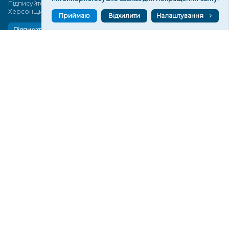
Підписуйтеся, щоб знати останні новини Херсона та
Херсонщини сьогодні
Приймаю
Відхилити
Налаштування
Підписатися
СТОРІНКИ
Новини
Тексти
Історії
Аналітика
Фактчек
Розслідування
Право
Фото
Перерва на каву
Промо
Життя
Блоги
Відео
Архів
Про нас
Контакти
Редакційна політика
Політика конфіденційності
Cпівпраця
КОНТАКТИ