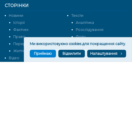
СТОРІНКИ
Новини
Тексти
Історії
Аналітика
Фактчек
Розслідування
Право
Фото
Ми використовуємо cookies для покращення сайту.
Перерва на каву
Промо
Життя
Блоги
Приймаю
Відхилити
Налаштування
Відео
Архів
Про нас
Контакти
Редакційна політика
Політика конфіденційності
Cпівпраця
КОНТАКТИ
Редакційний відділ:
ilona.polesova@gmail.com
vgorunews@gmail.com
lvgoru@gmail.com