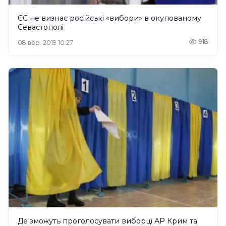
ЄС не визнає російські «вибори» в окупованому
Севастополі
918
08 вер. 2019 10:27
Де зможуть проголосувати виборці АР Крим та