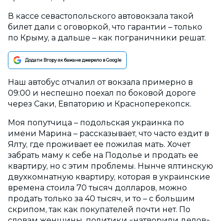
В кассе севастопольского автовокзала такой
билет дали с оговоркой, что гарантии – только
по Крыму, а дальше – как пограничники решат.
Додати Вгору як бажане джерело в Google
Наш автобус отчалил от вокзала примерно в
09:00 и неспешно поехал по боковой дороге
через Саки, Евпаторию и Красноперекопск.
Моя попутчица – подольская украинка по
имени Марина – рассказывает, что часто ездит в
Ялту, где проживает ее пожилая мать. Хочет
забрать маму к себе на Подолье и продать ее
квартиру, но с этим проблемы. Нынче ялтинскую
двухкомнатную квартиру, которая в украинские
времена стоила 70 тысяч долларов, можно
продать только за 40 тысяч, и то – с большим
скрипом, так как покупателей почти нет. По
словам женщины, политики «натворили делов»,