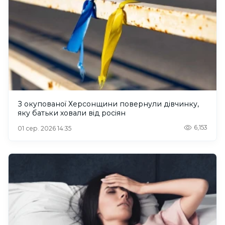
З окупованої Херсонщини повернули дівчинку,
яку батьки ховали від росіян
6,153
01 сер. 2026 14:35