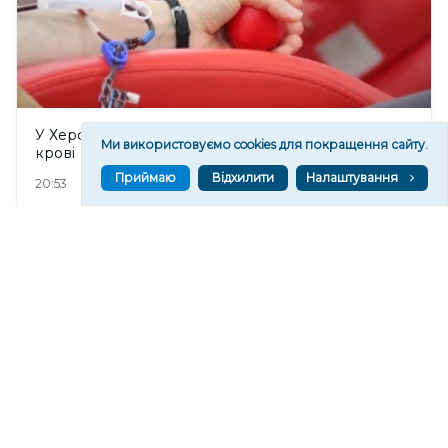
У Херсоні 8 серпня відбудеться прийом донорів
Ми використовуємо cookies для покращення сайту.
крові
Приймаю
Відхилити
Налаштування
35
20:53