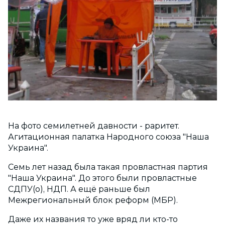
На фото семилетней давности - раритет.
Агитационная палатка Народного союза "Наша
Украина".
Семь лет назад была такая провластная партия
"Наша Украина". До этого были провластные
СДПУ(о), НДП. А ещё раньше был
Межрегиональный блок реформ (МБР).
Даже их названия то уже вряд ли кто-то