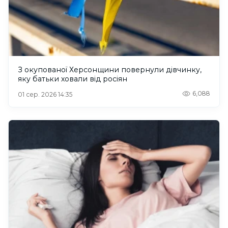
З окупованої Херсонщини повернули дівчинку,
яку батьки ховали від росіян
6,088
01 сер. 2026 14:35