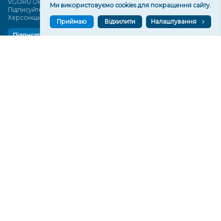
VGORU.ORG в GOOGLE NEWS
Ми використовуємо cookies для покращення сайту.
Підписуйтеся, щоб знати останні новини Херсона та
Херсонщини сьогодні
Приймаю
Відхилити
Налаштування
Підписатися
СТОРІНКИ
Новини
Тексти
Історії
Аналітика
Фактчек
Розслідування
Право
Фото
Перерва на каву
Промо
Життя
Блоги
Відео
Архів
Про нас
Контакти
Редакційна політика
Політика конфіденційності
Cпівпраця
КОНТАКТИ