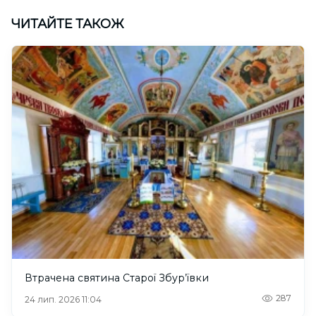
ЧИТАЙТЕ ТАКОЖ
Втрачена святина Старої Збур’ївки
287
24 лип. 2026 11:04