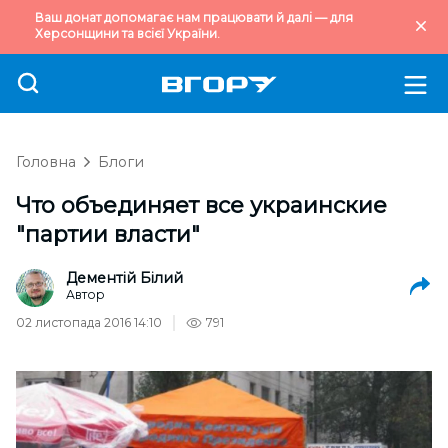
Ваш донат допомагає нам працювати й далі — для
Херсонщини та всієї України.
Головна
Блоги
Что объединяет все украинские
"партии власти"
Дементій Білий
Автор
02 листопада 2016 14:10
791