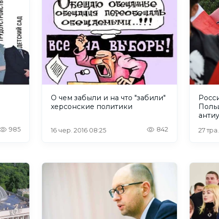
О чем забыли и на что "забили"
Росси
херсонские политики
Поль
анти
985
842
16 чер. 2016 08:25
27 тра