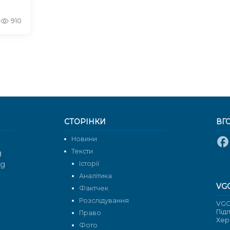
910
СТОРІНКИ
ВГ
Новини
Тексти
g
rg
Історії
Аналітика
VG
Фактчек
Розслідування
VGO
Під
Право
Хер
Фото