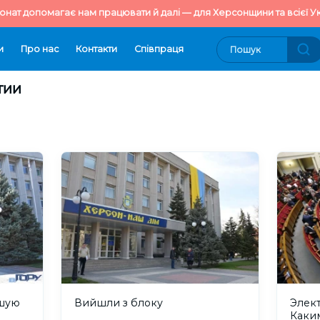
онат допомагає нам працювати й далі — для Херсонщини та всієї Ук
и
Про нас
Контакти
Cпівпраця
тии
ьшую
Вийшли з блоку
Элек
Каки