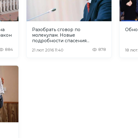
на
Разобрать сговор по
Обнов
закон
молекулам. Новые
подробности спасения
Яценюка
884
878
21 лют. 2016 11:40
18 лют