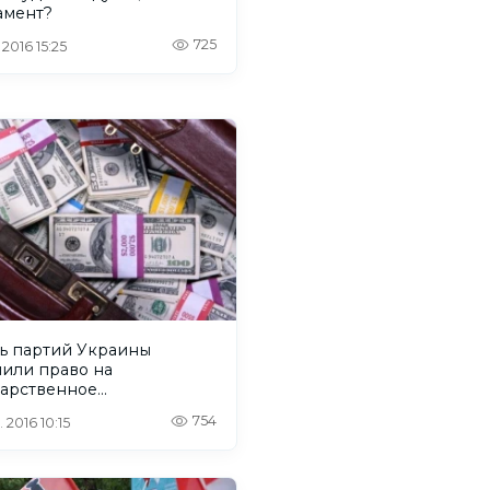
амент?
725
 2016 15:25
ь партий Украины
чили право на
дарственное
нсирование
754
 2016 10:15