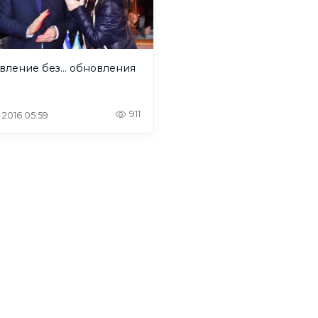
ление без... обновления
911
. 2016 05:59