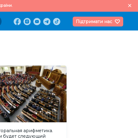
раїни.
Підтримати нас
торальная арифметика.
м будет следующий