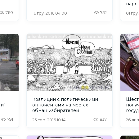
парл
760
752
16 гру. 2016 04:00
01 гру.
Коалиции с политическими
Шест
ти"
оппонентами на местах –
полу
обман избирателей
госу
фина
791
837
25 сер. 2016 10:14
26 лип.