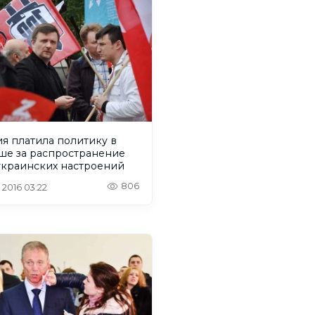
я платила политику в
ше за распространение
украинских настроений
806
. 2016 03:22