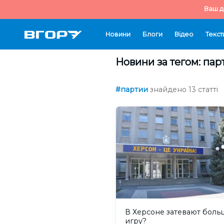
Ваш д
Новини
Блоги
Відео
Текст
Новини за тегом: пар
#партии
знайдено 13 статті
В Херсоне затевают бол
игру?