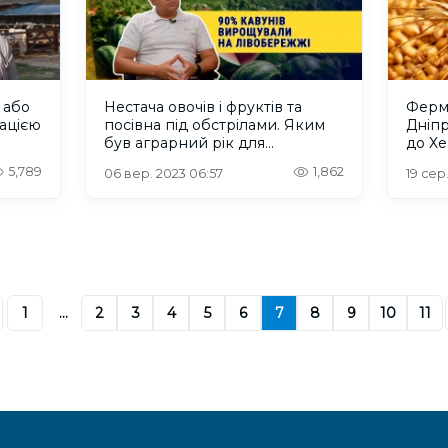
 або
Нестача овочів і фруктів та
Ферм
ацією
посівна під обстрілами. Яким
Дніп
був аграрний рік для
до Х
Херсонщини
тонн 
5,789
1,862
06 вер. 2023 06:57
19 сер.
1
...
2
3
4
5
6
7
8
9
10
11