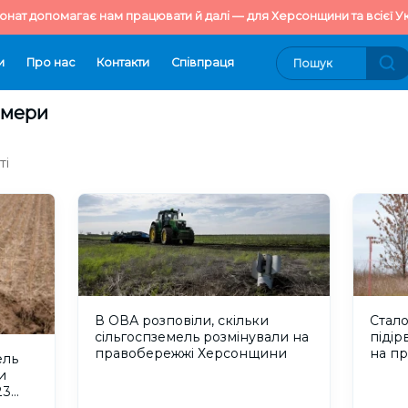
онат допомагає нам працювати й далі — для Херсонщини та всієї Ук
и
Про нас
Контакти
Cпівпраця
рмери
ті
В ОВА розповіли, скільки
Стало
сільгоспземель розмінували на
підір
правобережжі Херсонщини
на п
ель
и
23