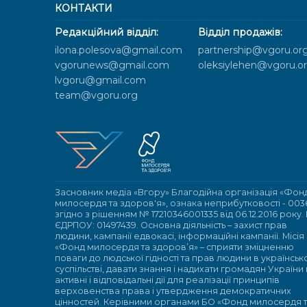
КОНТАКТИ
Редакційний відділ:
Відділ продажів:
ilona.polesova@gmail.com
partnership@vgoru.or
vgorunews@gmail.com
oleksiylehen@vgoru.o
lvgoru@gmail.com
team@vgoru.org
Засновник медіа «Вгору» Благодійна організація «Фон
милосердя та здоров'я», ознака неприбутковості - 003
згідно з рішенням № 17210346001335 від 06.12.2016 року.
ЄДРПОУ: 01497439. Основна діяльність – захист прав
людини, кампанії едвокасі, інформаційні кампанії. Місія
«Фонд милосердя та здоров’я» – сприяти зміцненню
поваги до людської гідності та прав людини в українсь
суспільстві, давати знання і надихати громадян України
активні і відповідальні дії для реалізації принципів
верховенства права і утвердження демократичних
цінностей. Керівними органами БО «Фонд милосердя 