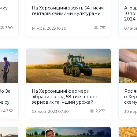
мку
На Херсонщині засіять 64 тисячі
Агра
гектарів озимими культурами
10 то
2024 
390
751
14 жов. 2023 16:36
07 жов
бо За
На Херсонщині фермери
Росі
зібрали понад 58 тисяч тонн
із Хе
вісу
зернових та інший урожай
схему
окупо
4,352
2,272
03 жов. 2023 07:30
30 вер