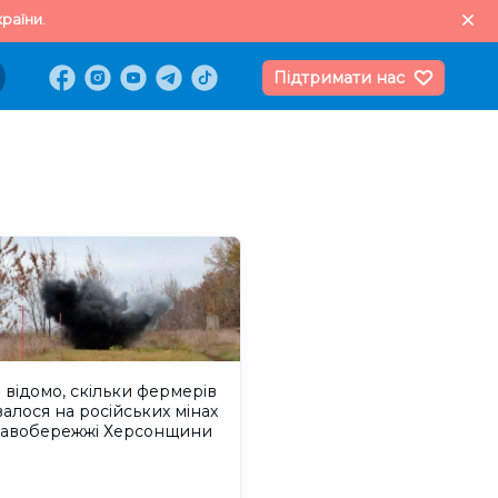
раїни.
Підтримати нас
 відомо, скільки фермерів
валося на російських мінах
равобережжі Херсонщини