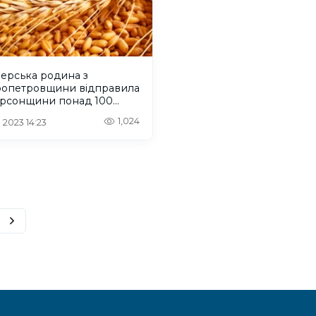
ерська родина з
ропетровщини відправила
ерсонщини понад 100
насіння
1,024
 2023 14:23