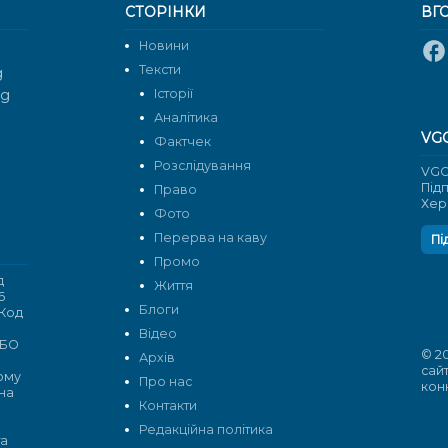
СТОРІНКИ
ВГ
Новини
Тексти
g
rg
Історії
Аналітика
VG
Фактчек
Розслідування
VGO
Під
Право
Хер
Фото
Перерва на каву
Пі
Промо
д
Життя
6
Блоги
 Код
Відео
 БО
© 2
Архів
сай
кому
Про нас
кон
 на
Контакти
Редакційна політика
та