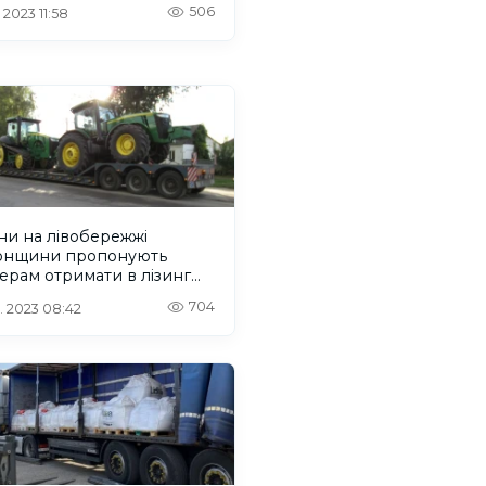
506
 2023 11:58
ни на лівобережжі
онщини пропонують
рам отримати в лізинг
дену українську техніку
704
. 2023 08:42