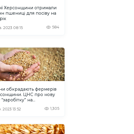
рії Херсонщини отримали
нн пшениці для посіву на
рік
584
. 2023 08:15
яни обкрадають фермерів
рсонщини. ЦНС про нову
 “заробітку” на
ваних територіях
1,305
. 2023 13:52