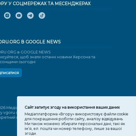
ОРУ У СОЦМЕРЕЖАХ ТА МЕСЕНДЖЕРАХ
ORU.ORG В GOOGLE NEWS
RU.ORG в GOOGLE NEWS
писуйтеся, щоб знати останні новини Херсона та
сонщини сьогодні
дписатися
Cайт запитує згоду на використання ваших даних
026 Медіаплатформа "Вгору". Використання матеріалів
ту vgoru.org лише за умови активного посилання на
Медіаплатформа «Вгору» використовує файли cookie
кретний матеріал не нижче другого абзацу.
для покращення роботи сайту, аналізу відвідувань.
Ми також можемо збирати персональні дані, такі як
ім’я, ел. пошта чи номер телефону, лише за вашої
згоди.