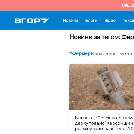
Ваш д
Новини
Блоги
Відео
Текст
Новини за тегом: Фе
#Фермери
знайдено 155 стат
Близько 30% сільгоспзем
деокупованої Херсонщин
розмінували на кінець 20
року