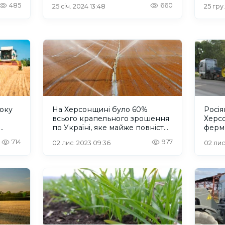
485
660
25 січ. 2024 13:48
25 гру.
року
На Херсонщині було 60%
Росія
всього крапельного зрошення
Херс
по Україні, яке майже повністю
ферме
знищене, – Дмитро Юнусов
викра
714
977
02 лис. 2023 09:36
02 лис