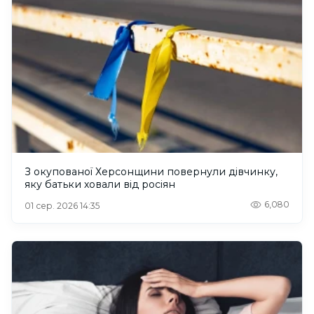
З окупованої Херсонщини повернули дівчинку,
яку батьки ховали від росіян
6,080
01 сер. 2026 14:35