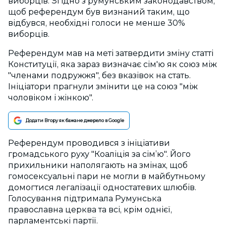
виборців. Згідно з румунським законодавством,
щоб референдум був визнаний таким, що
відбувся, необхідні голоси не менше 30%
виборців.
Референдум мав на меті затвердити зміну статті
Конституції, яка зараз визначає сім'ю як союз між
"членами подружжя", без вказівок на стать.
Ініціатори прагнули змінити це на союз "між
чоловіком і жінкою".
Додати Вгору як бажане джерело в Google
Референдум проводився з ініціативи
громадського руху "Коаліція за сім’ю". Його
прихильники наполягають на змінах, щоб
гомосексуальні пари не могли в майбутньому
домогтися легалізації одностатевих шлюбів.
Голосування підтримала Румунська
православна церква та всі, крім однієї,
парламентські партії.