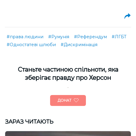
#права людини
#Румунія
#Референдум
#ЛГБТ
#Одностатеві шлюби
#Дискримінація
Cтаньте частиною спільноти, яка
зберігає правду про Херсон
ДОНАТ
ЗАРАЗ ЧИТАЮТЬ