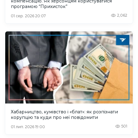
компенсацію. Як херсонцям користуватися
програмою “Прихисток”
2,062
01 сер. 2026 20:07
Хабарництво, кумівство і «блат»: як розпізнати
корупцію та куди про неї повідомити
501
01 лип. 2026 19:00