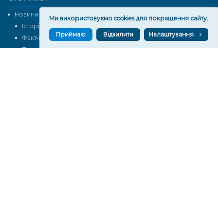
Новини
Тексти
Ми використовуємо cookies для покращення сайту.
Історії
Аналітика
Приймаю
Відхилити
Налаштування
Фактчек
Розслідування
Право
Фото
Перерва на каву
Промо
Життя
Блоги
Відео
Архів
Про нас
Контакти
Редакційна політика
Політика конфіденційності
Cпівпраця
КОНТАКТИ
Редакційний відділ:
ilona.polesova@gmail.com
vgorunews@gmail.com
lvgoru@gmail.com
team@vgoru.org