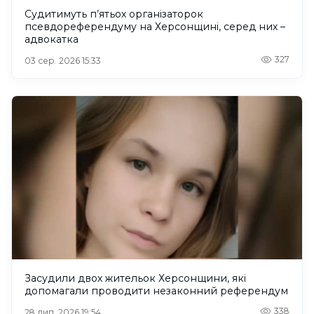
Судитимуть п’ятьох організаторок
псевдореферендуму на Херсонщині, серед них –
адвокатка
327
03 сер. 2026 15:33
Засудили двох жительок Херсонщини, які
допомагали проводити незаконний референдум
338
28 лип. 2026 19:54