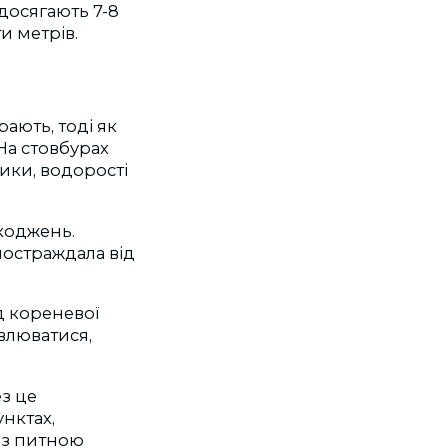
 досягають 7-8
и метрів.
ають, тоді як
На стовбурах
ики, водорості
шкоджень.
остраждала від
д кореневої
влюватися,
ез це
нктах,
 з питною