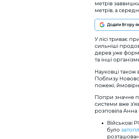
метрів заввишки
метрів, а серед
Додати Вгору я
У лісі триває п
сильніші продов
дерев уже форм
та інші організ
Науковці також 
Поблизу Новово
пожежі, ймовір
Попри значне по
системи вже з'я
розповіла Анна 
Військові 
було
затоп
розташован