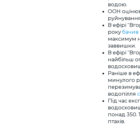
водою.
ООН оцінюв
руйнування 
В ефірі “Вг
року
бачив
максимум на
заввишки.
В ефірі “Вг
найбільш о
водосховищ
Раніше в еф
минулого р
перезимува
водопілля
Під час екс
водосховищ
понад 350.
птахів.