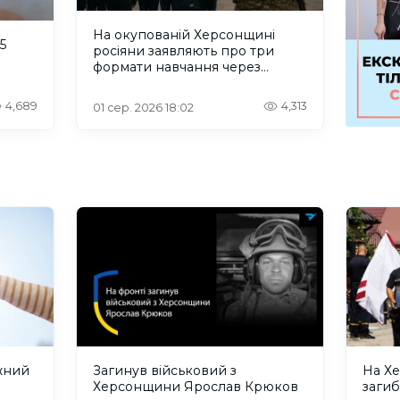
На окупованій Херсонщині
5
росіяни заявляють про три
формати навчання через
проблеми зі світлом та
інтернетом
4,689
4,313
01 сер. 2026 18:02
жний
Загинув військовий з
На Х
Херсонщини Ярослав Крюков
загиб