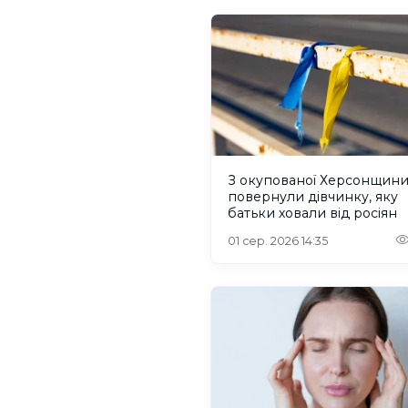
З окупованої Херсонщин
повернули дівчинку, яку
батьки ховали від росіян
01 сер. 2026 14:35