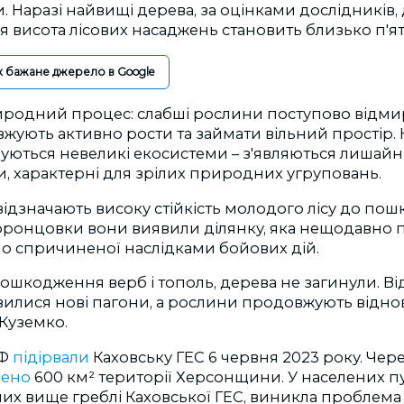
. Наразі найвищі дерева, за оцінками дослідників,
ня висота лісових насаджень становить близько п'ят
к бажане джерело в Google
риродний процес: слабші рослини поступово відмир
жують активно рости та займати вільний простір. 
уються невеликі екосистеми – з'являються лишайн
ми, характерні для зрілих природних угруповань.
відзначають високу стійкість молодого лісу до по
ронцовки вони виявили ділянку, яка нещодавно п
но спричиненої наслідками бойових дій.
шкодження верб і тополь, дерева не загинули. Ві
вилися нові пагони, а рослини продовжують відно
Куземко.
РФ
підірвали
Каховську ГЕС 6 червня 2023 року. Чер
лено
600 км² території Херсонщини. У населених пу
их вище греблі Каховської ГЕС, виникла проблема