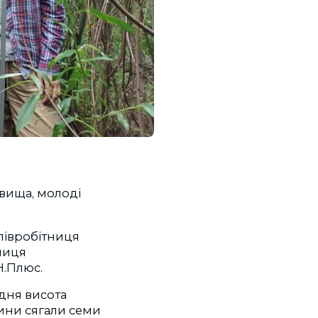
вища, молоді
співробітниця
вниця
Н.Плюс.
едня висота
лини сягали семи