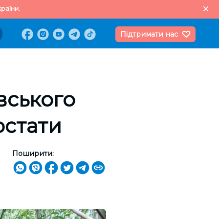
раїни.
Підтримати нас
вського
остати
Поширити: