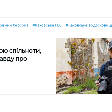
овини Херсона
#Каховська ГЕС
#Каховське водосховищ
ою спільноти,
равду про