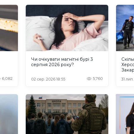
и
Чи очікувати магнітні бурі 3
Скіль
серпня 2026 року?
Херс
Закар
6,082
5,760
02 сер. 2026 18:55
31 лип