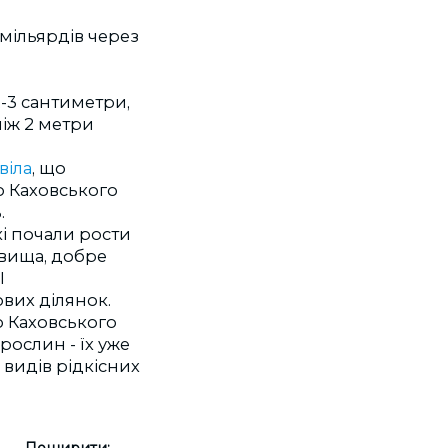
 мільярдів через
-3 сантиметри,
ніж 2 метри
віла
, що
 Каховського
.
кі почали рости
овища, добре
І
вих ділянок.
го Каховського
рослин - їх уже
видів рідкісних
Поширити: