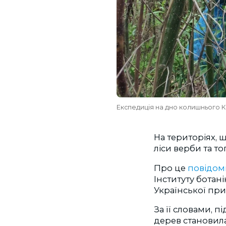
Експедиція на дно колишнього К
На територіях, 
ліси верби та т
Про це
повідом
Інституту ботан
Української пр
За її словами, 
дерев становила