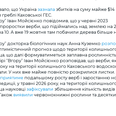
ало, що Україна
зазнала
збитків на суму майже $14
греблі Каховської ГЕС.
ору” Іван Мойсієнко повідомив, що у червні 2023
проростки верби, що підіймались над землею на 2
 10. А вже 19 жовтня там побачили дерева більше 
ору” докторка біологічних наук Анна Куземко
розпо
птимістичний прогноз щодо території колишнього
а, що далі формуватиметься заплавна рослинність
ірі “Вгору” Іван Мойсієнко розповідав, що верби, я
оку на території колишнього Каховського водосх
ли. У них вже майже повністю розкрилися листки. 
сприятиме
подальшому росту верб і заростанню но
педиції, у травні 2026 року, на території колишньо
а науковці
зафіксували
збільшення кількість видів 
 Також
виявили
червонокнижні рослини та десятки 