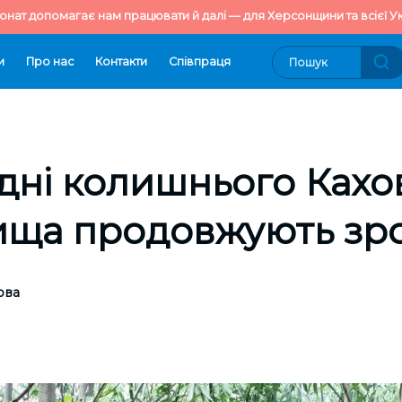
онат допомагає нам працювати й далі — для Херсонщини та всієї Ук
и
Про нас
Контакти
Cпівпраця
дні колишнього Кахо
ища продовжують зр
ова