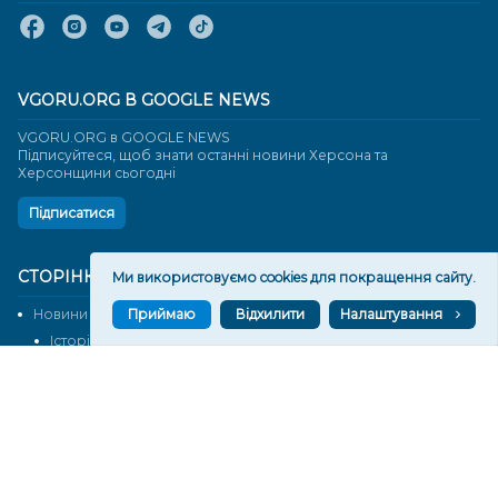
VGORU.ORG В GOOGLE NEWS
VGORU.ORG в GOOGLE NEWS
Підписуйтеся, щоб знати останні новини Херсона та
Херсонщини сьогодні
Підписатися
СТОРІНКИ
Ми використовуємо cookies для покращення сайту.
Приймаю
Відхилити
Налаштування
Новини
Тексти
Історії
Аналітика
Фактчек
Розслідування
Право
Фото
Перерва на каву
Промо
Життя
Блоги
Відео
Архів