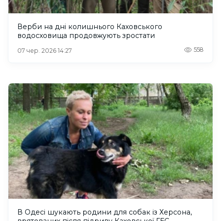
Верби на дні колишнього Каховського
водосховища продовжують зростати
558
07 чер. 2026 14:27
В Одесі шукають родини для собак із Херсона,
врятованих після підриву Каховської ГЕС