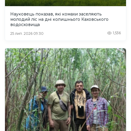
Науковець показав, які комахи заселяють
молодий ліс на дні колишнього Каховського
водосховища
1,536
25 лип. 2026 09:30