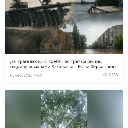
Дві трагедії однієї греблі: до третьої річниці
підриву росіянами Каховської ГЕС на Херсонщині
2,298
05 чер. 2026 17:00