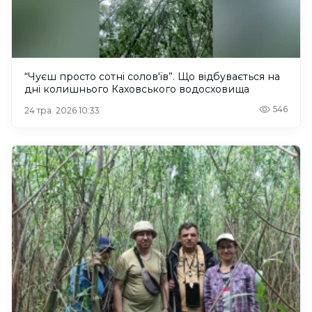
“Чуєш просто сотні солов'їв”. Що відбувається на
дні колишнього Каховського водосховища
546
24 тра. 2026 10:33