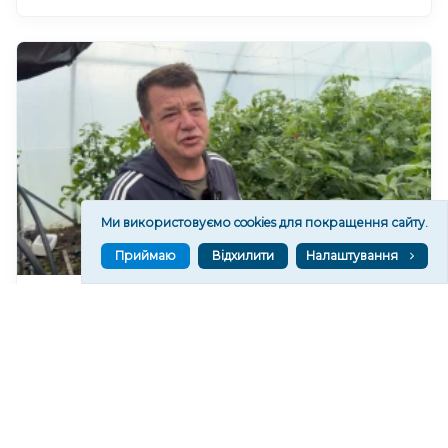
Ми використовуємо cookies для покращення сайту.
Приймаю
Відхилити
Налаштування
Фермер із Херсонщини вирощує овочі на
Хмельниччині
96
19:11
Читати ще