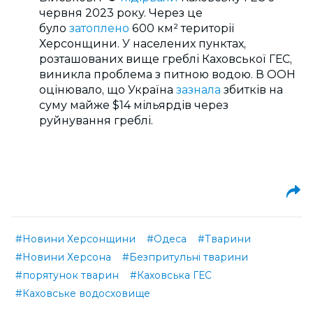
червня 2023 року. Через це
було
затоплено
600 км² території
Херсонщини. У населених пунктах,
розташованих вище греблі Каховської ГЕС,
виникла проблема з питною водою. В ООН
оцінювало, що Україна
зазнала
збитків на
суму майже $14 мільярдів через
руйнування греблі.
#Новини Херсонщини
#Одеса
#Тварини
#Новини Херсона
#Безпритульні тварини
#порятунок тварин
#Каховська ГЕС
#Каховське водосховище