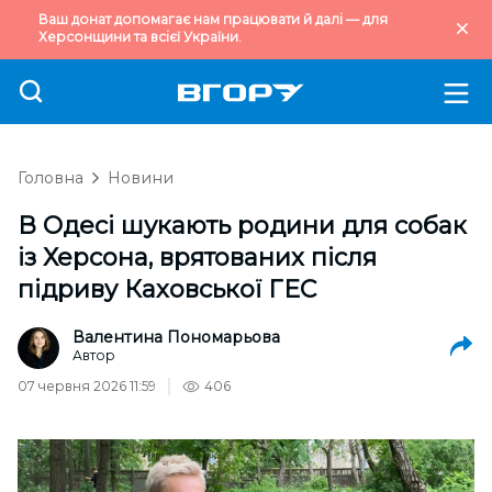
Ваш донат допомагає нам працювати й далі — для
Херсонщини та всієї України.
Головна
Новини
В Одесі шукають родини для собак
із Херсона, врятованих після
підриву Каховської ГЕС
Валентина Пономарьова
Автор
07 червня 2026 11:59
406