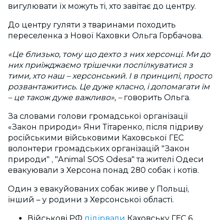
вигулювати їх можуть ті, хто завітає до центру.
До центру гуляти з тваринами походить
переселенка з Нової Каховки Ольга Горбачова.
«Це близько, тому що дехто з них херсонці. Ми до
них приїжджаємо трішечки поспілкуватися з
тими, хто наш
–
херсонський. І в принципі, просто
розвантажитись. Це дуже класно, і допомагати їм
–
це також дуже важливо»,
–
говорить Ольга.
За словами голови громадської організації
«Закон природи» Яни Тітаренко, після підриву
російськими військовими Каховської ГЕС
волонтери громадських організацій "Закон
природи" , "Animal SOS Odesa" та жителі Одеси
евакуювали з Херсона понад 280 собак і котів.
Один з евакуйованих собак живе у Польщі,
інший – у родини з Херсонської області.
Військові РФ
підірвали
Каховську ГЕС 6