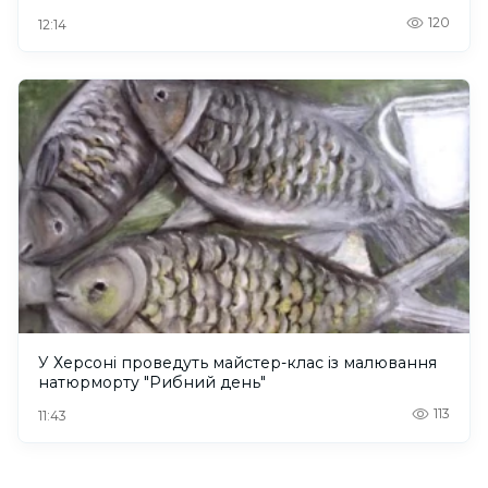
120
12:14
У Херсоні проведуть майстер-клас із малювання
натюрморту "Рибний день"
113
11:43