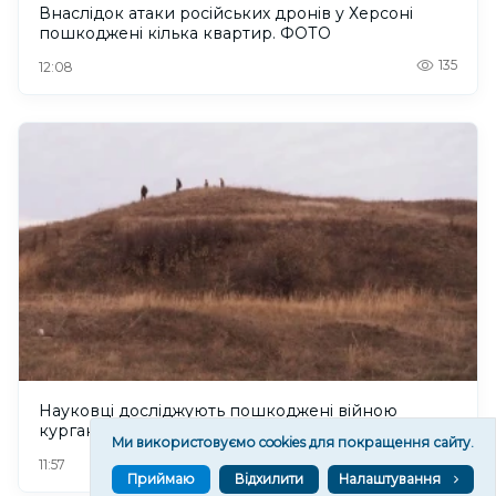
Внаслідок атаки російських дронів у Херсоні
пошкоджені кілька квартир. ФОТО
135
12:08
Науковці досліджують пошкоджені війною
кургани Херсонщини
Ми використовуємо cookies для покращення сайту.
119
11:57
Приймаю
Відхилити
Налаштування