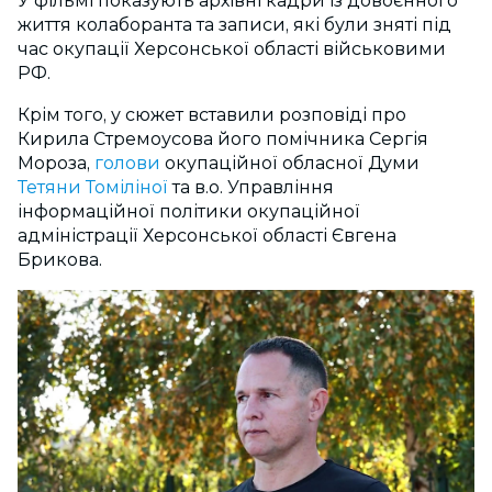
У фільмі показують архівні кадри із довоєнного
життя колаборанта та записи, які були зняті під
час окупації Херсонської області військовими
РФ.
Крім того, у сюжет вставили розповіді про
Кирила Стремоусова його помічника Сергія
Мороза,
голови
окупаційної обласної Думи
Тетяни Томіліної
та в.о. Управління
інформаційної політики окупаційної
адміністрації Херсонської області Євгена
Брикова.