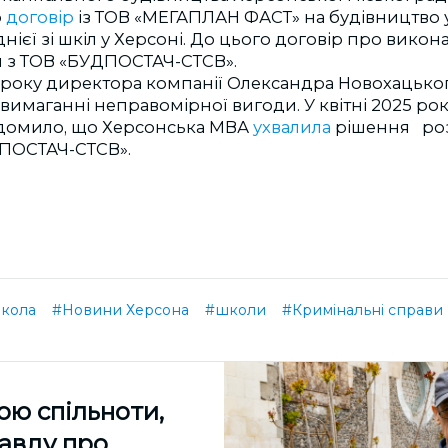
о
договір
із ТОВ «МЕГАПЛАН ФАСТ» на будівництво 
днієї зі шкіл у Херсоні. До цього договір про викон
 з ТОВ «БУДПОСТАЧ-СТСВ».
25 року директора компанії Олександра Новохацько
 вимаганні неправомірної вигоди.
У квітні 2025 р
ідомило, що Херсонська МВА
ухвалила
рішення роз
ДПОСТАЧ-СТСВ».
кола
#Новини Херсона
#школи
#Кримінальні справи
ою спільноти,
равду про