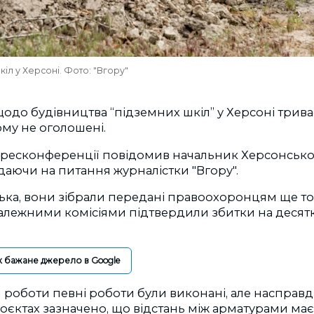
кіл у Херсоні. Фото: "Вгору"
одо будівництва “підземних шкіл” у Херсоні трива
ому не оголошені.
 пресконференції повідомив начальник Херсонськ
даючи на питання журналістки "Вгору".
ька, вони зібрали передані правоохоронцям ще то
алежними комісіями підтвердили збитки на десят
к бажане джерело в Google
роботи певні роботи були виконані, але насправд
оєктах зазначено, що відстань між арматурами має 