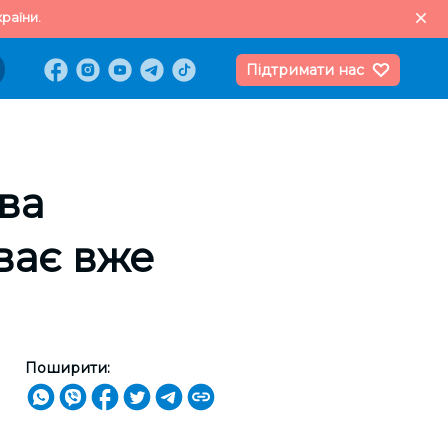
раїни.
Підтримати нас
ва
ває вже
Поширити: