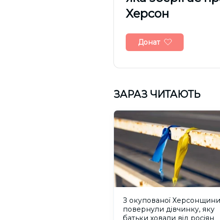
Херсон
Донат
ЗАРАЗ ЧИТАЮТЬ
З окупованої Херсонщин
повернули дівчинку, яку
батьки ховали від росіян