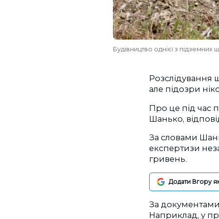
Будівництво однієї з підземних ш
Розслідування щ
але підозри нік
Про це під час
Шанько, відпові
За словами Шан
експертизи нез
гривень.
Додати Вгору я
За документами 
Наприклад, у пр