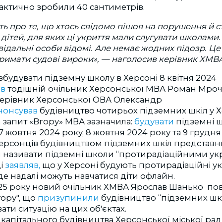
фактично зробили 40 сантиметрів.
ть про те, що хтось свідомо пішов на порушення й с
 дітей, для яких ці укриття мали слугувати школами.
овідальні особи відомі. Але немає жодних підозр. Це з
римати судові вироки», — наголосив керівник ХМВ
будувати підземну школу в Херсоні 8 квітня 2024
яв
тодішній очільник Херсонської МВА Роман Мрочк
керівник Херсонської ОВА Олександр
нонсував
будівництво чотирьох підземних шкіл у Х
а запит «Вгору» МВА зазначила:
будувати
підземні 
 жовтня 2024 року, 8 жовтня 2024 року та 9 грудня 
ерсонців будівництвом підземних шкіл представн
и називати підземні школи “протирадіаційними ук
ді
заявляв,
що у Херсоні будують протирадіаційні у
де надалі можуть навчатися діти офлайн.
025 року новий очільник ХМВА Ярослав Шанько по
гору", що
призупинили
будівництво “підземних шкі
ати ситуацію на цих об'єктах.
капітального будівництва Херсонської міської рад