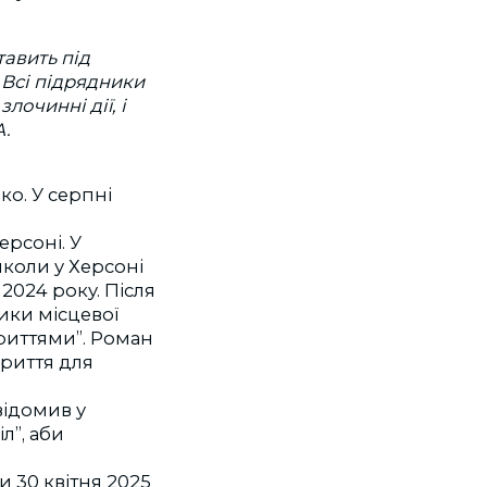
тавить під
 Всі підрядники
лочинні дії, і
А.
о. У серпні
ерсоні. У
школи у Херсоні
2024 року. Після
ики місцевої
риттями”. Роман
криття для
відомив у
л”, аби
и 30 квітня 2025