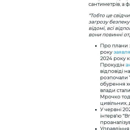
сантиметрів, а 
“Тобто це свідчи
загрозу безпеку
відомі, всі відп
вони повинні от
Про плани з
року
заявл
2024 року 
Прокудін
а
відповіді н
розпочали 7
обурення х
влади стал
Мрочко
то
цивільних, 
У червні 2
інтерв'ю "В
проаналізув
Управління 