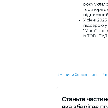
року уклал
території о
підписаний
У січні 20
підозрою у
“Мост” пов
із ТОВ «БУ
#Новини Херсонщини
#ш
Cтаньте частин
яка зберігає п