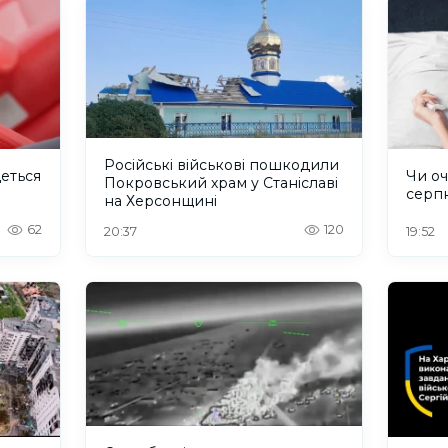
Російські військові пошкодили
деться
Чи оч
Покровський храм у Станіславі
серп
на Херсонщині
62
120
20:37
19:52