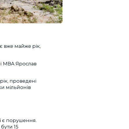
є вже майже рік,
ої МВА Ярослав
рік, проведені
ки мільйонів
і є порушення.
бути 15