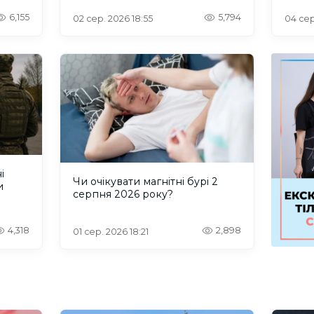
6,155
5,794
02 сер. 2026 18:55
04 сер
і
Чи очікувати магнітні бурі 2
и
серпня 2026 року?
4,318
2,898
01 сер. 2026 18:21