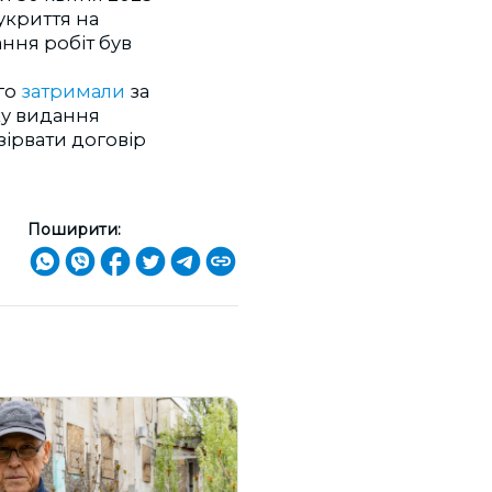
укриття на
ання робіт був
го
затримали
за
оку видання
ірвати договір
Поширити: