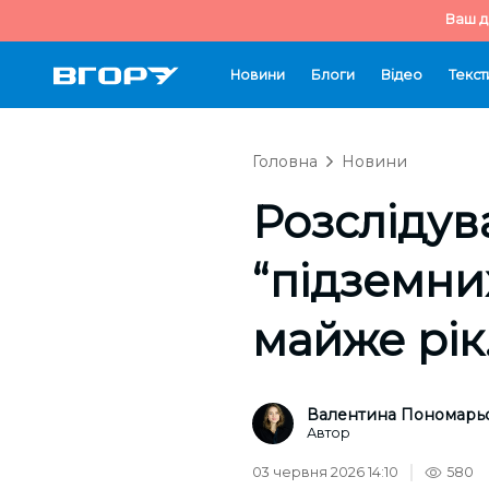
Ваш д
Новини
Блоги
Відео
Текст
Головна
Новини
Розслідув
“підземни
майже рік
Валентина Пономарь
Автор
03 червня 2026 14:10
580