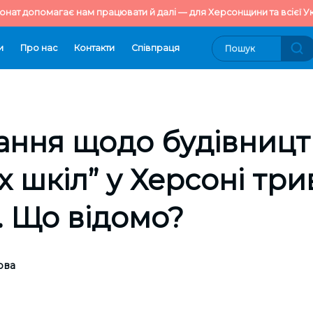
онат допомагає нам працювати й далі — для Херсонщини та всієї Ук
и
Про нас
Контакти
Cпівпраця
ання щодо будівницт
х шкіл” у Херсоні три
. Що відомо?
ова