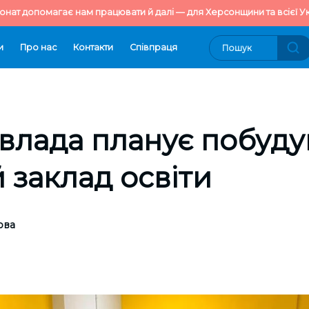
онат допомагає нам працювати й далі — для Херсонщини та всієї Ук
и
Про нас
Контакти
Cпівпраця
 влада планує побуду
 заклад освіти
ова