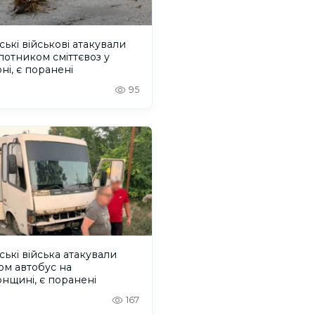
ські військові атакували
лотником сміттєвоз у
ні, є поранені
95
ські війська атакували
ом автобус на
нщині, є поранені
167