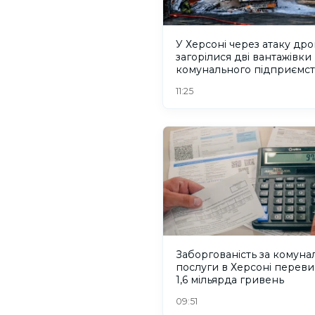
У Херсоні через атаку др
загорілися дві вантажівки
комунального підприємст
ФОТО
11:25
Заборгованість за комуна
послуги в Херсоні перев
1,6 мільярда гривень
09:51