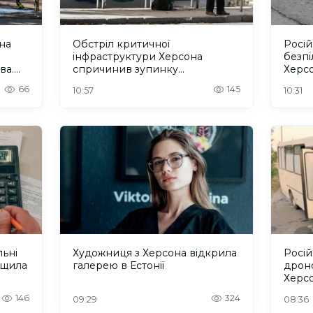
она
Обстріл критичної
Росій
інфраструктури Херсона
безпі
ва.
спричинив зупинку
Херсо
тролейбусів, перебої з водою і
66
145
10:57
10:31
зв'язком
льні
Художниця з Херсона відкрила
Росій
ищила
галерею в Естонії
дрон
Херсо
146
324
09:29
08:36