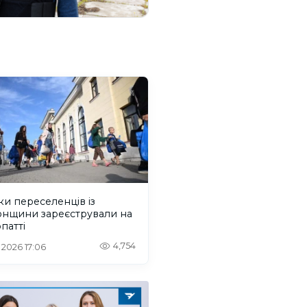
ки переселенців із
онщини зареєстрували на
патті
4,754
. 2026 17:06