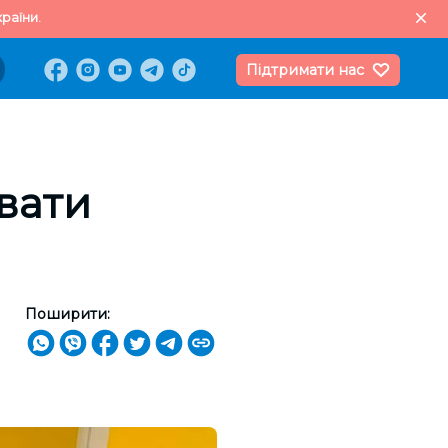
раїни.
Підтримати нас
вати
Поширити: