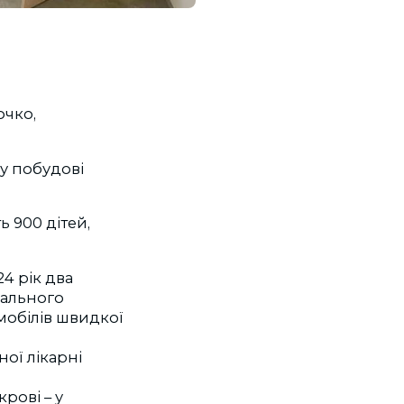
чко,
 у побудові
ь 900 дітей,
24 рік два
нального
омобілів швидкої
ної лікарні
рові – у