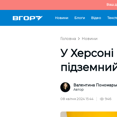
Ваш д
Новини
Блоги
Відео
Текст
Головна
Новини
У Херсоні
підземний
Валентина Пономарь
Автор
08 квітня 2024 15:44
946