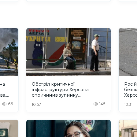
она
Обстріл критичної
Росій
інфраструктури Херсона
безпі
ва.
спричинив зупинку
Херсо
тролейбусів, перебої з водою і
66
145
10:57
10:31
зв'язком