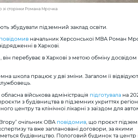
о зі сторінки Романа Мрочка
ють збудувати підземний заклад освіти.
повідомив
начальник Херсонської МВА Роман Мро
ідрядженні в Харкові.
, він перебуває в Харкові з метою обміну досвідом
.
мна школа працює у дві зміни. Загалом її відвідуют
лужбовець.
 обласна військова адміністрація
підготувала
на 20
проєкти з будівництва в підземних укриттях регіо
ого центру та клінічної лікарні з заїздом для авт
“Вгору” очільник ОВА
повідомив
, що проєкт підзем
спертизу та вже заплановані договори, за якими
меться будівництво. Пологовий будинок та центр к