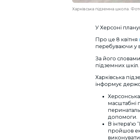
Харківська підземна школа. Фот
У Херсоні плану
Про це 8 квітня
перебуваючи у в
За його словами
підземних шкіл
Харківська підзе
інформує держс
Херсонська
масштабні 
перинатальн
допомоги.
В інтерв'ю 
пройшов ек
виконувати