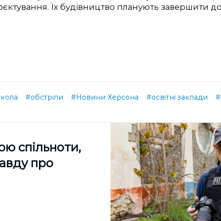
оєктування. Їх будівництво планують завершити до
кола
#обстріли
#Новини Херсона
#освітні заклади
#
ою спільноти,
равду про