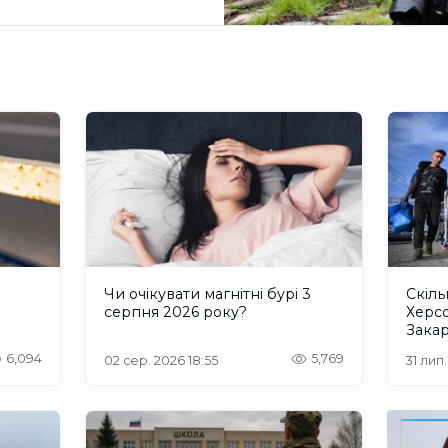
и
Чи очікувати магнітні бурі 3
Скіль
серпня 2026 року?
Херс
Закар
6,094
5,769
02 сер. 2026 18:55
31 лип