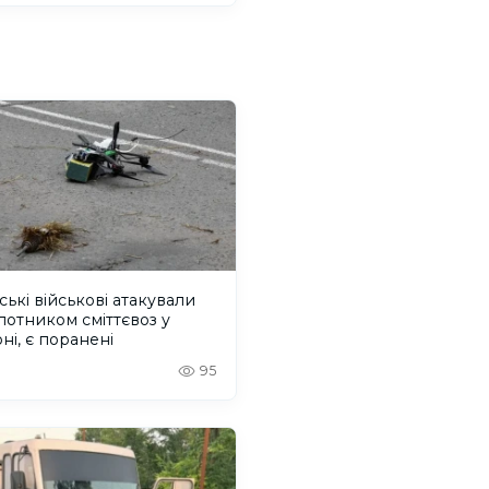
ські військові атакували
лотником сміттєвоз у
ні, є поранені
95