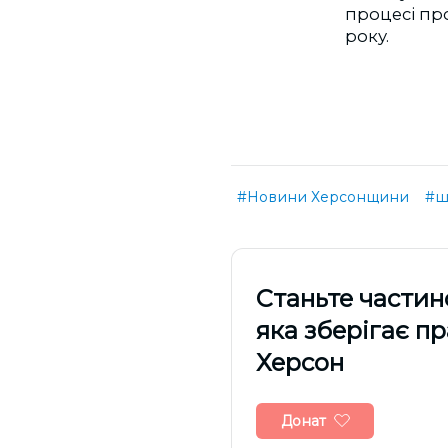
процесі пр
року.
#Новини Херсонщини
#ш
Cтаньте частин
яка зберігає п
Херсон
Донат