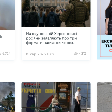
На окупованій Херсонщині
5
росіяни заявляють про три
формати навчання через
проблеми зі світлом та
інтернетом
4,724
4,313
01 сер. 2026 18:02