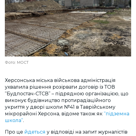
Фото: МОСТ
Херсонська міська військова адміністрація
ухвалила рішення розірвати договір із ТОВ
“Будпостач-СТСВ” – підрядною організацією, що
виконує будівництво протирадіаційного
укриття у дворі школи №41 в Таврійському
мікрорайоні Херсона, відоме також як
“підземна
школа”
.
Про це
йдеться
у відповіді на запит журналістів