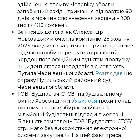
здійснення впливу. Чоловіку обрали
запобіжний захід – тримання під вартою 60
днів із можливістю внесення застави – 908
тисяч 400 гривень.
За місяць до того, як Олександр
Новохацький очолив компанію, 28 жовтня
2023 року, його затримали прикордонники
під час спроби перетнути державний
кордон поза офіційним пунктом пропуску.
Інцидент стався неподалік від села Усть-
Путила Чернівецької області.
Розглядав
цю
справу Путильський районний суд
Чернівецької області.
ТОВ “Будпостач-СТСВ” на будівельному
ринку Херсонщини
з’явилося
трохи понад
рік тому, але вже збирає майже всі
мільйонні будівельні підряди в Херсоні.
Більшість замовлень ТОВ “Будпостач-СТСВ”
отримало без використання електронної
системи закупівель. На цей факт преса