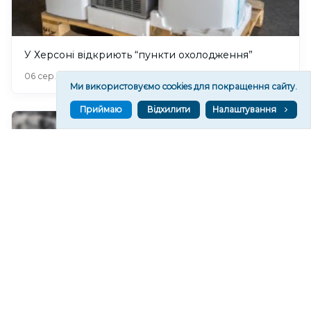
У Херсоні відкриють “пункти охолодження”
218
06 сер. 2026 20:19
Ми використовуємо cookies для покращення сайту.
Приймаю
Відхилити
Налаштування
У Херсонському водоканалі закликають
економно користуватися водою