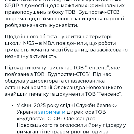
ЄРДР відомості щодо можливих кримінальних
правопорушень із боку ТОВ “Будпостач-СТСВ”,
зокрема щодо ймовірного завищення вартості
робіт, зазначають журналісти.
Щодо іншого об’єкта – укриття на території
школи №55 – в МВА повідомили, що роботи
тривають, хоча на місці будівництва зафіксовано
незначну активність.
Підрядником тут виступає ТОВ “Тенсенс”, яке
пов’язане з ТОВ “Будпостач-СТСВ”. Під час
обшуків у директора та співзасновника
останньої компанії Олександра Новохацького
знайшли печатку та документи ТОВ “Тенсенс”.
У січні 2025 року слідчі Служби безпеки
України
затримали
директора ТОВ
«Будпостач-СТСВ» Олександра
Новохацького та оголосили йому підозру у
вимаганні неправомірної вигоди за