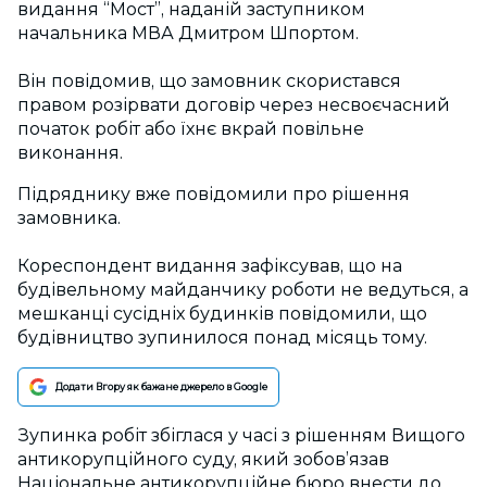
видання “Мост”, наданій заступником
начальника МВА Дмитром Шпортом.
Він повідомив, що замовник скористався
правом розірвати договір через несвоєчасний
початок робіт або їхнє вкрай повільне
виконання.
Підряднику вже повідомили про рішення
замовника.
Кореспондент видання зафіксував, що на
будівельному майданчику роботи не ведуться, а
мешканці сусідніх будинків повідомили, що
будівництво зупинилося понад місяць тому.
Додати Вгору як бажане джерело в Google
Зупинка робіт збіглася у часі з рішенням Вищого
антикорупційного суду, який зобов’язав
Національне антикорупційне бюро внести до