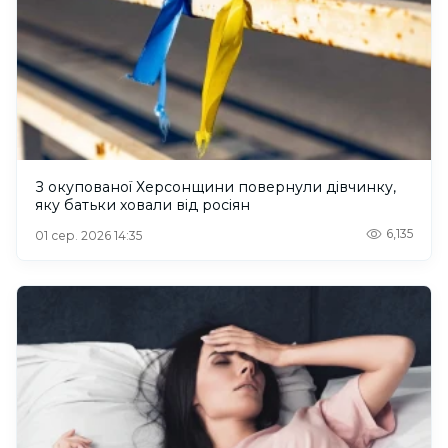
З окупованої Херсонщини повернули дівчинку,
яку батьки ховали від росіян
6,135
01 сер. 2026 14:35