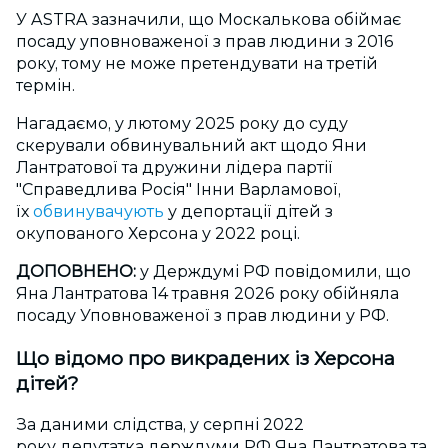
У ASTRA зазначили, що Москалькова обіймає
посаду уповноваженої з прав людини з 2016
року, тому не може претендувати на третій
термін.
Нагадаємо, у лютому 2025 року до суду
скерували обвинувальний акт щодо Яни
Лантратової та дружини лідера партії
"Справедлива Росія"
Інни Варламової,
їх
обвинувачують
у депортації дітей з
окупованого Херсона у 2022 році.
ДОПОВНЕНО:
у Держдумі РФ повідомили, що
Яна Лантратова 14 травня 2026 року обійняла
посаду Уповноваженої з прав людини у РФ.
Що відомо про викрадених із Херсона
дітей?
За даними слідства, у серпні 2022
року депутатка держдуми РФ Яна Лантратова та