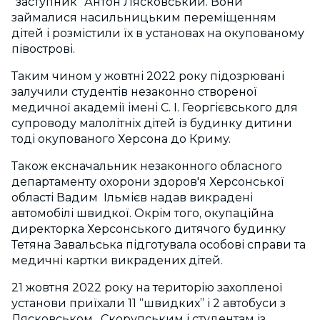
“заступник” Антон Лясковський. Вони
займалися насильницьким переміщенням
дітей і розмістили їх в установах на окупованому
півострові.
Таким чином у жовтні 2022 року підозрювані
залучили студентів незаконно створеної
медичної академії імені С. І. Георгієвського для
супроводу малолітніх дітей із будинку дитини
тоді окупованого Херсона до Криму.
Також ексначальник незаконного обласного
департаменту охорони здоров'я Херсонської
області Вадим Ільмієв надав викрадені
автомобілі швидкої. Окрім того, окупаційна
директорка Херсонського дитячого будинку
Тетяна Завальська підготувала особові справи та
медичні картки викрадених дітей.
21 жовтня 2022 року на територію захопленої
установи приїхали 11 “швидких” і 2 автобуси з
Лясковськом, Скорупським і студентам із