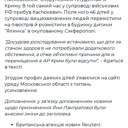
Криму. В той самий час у супроводі військових
РФ прибув Кастюкевич. Після чого 46 дітей у
супроводі вищезазначених людей перемістили
на півострів й розмістили в будинку дитини
“Ялинка” в окупованому Сімферополі.
“Досудове розслідування встановило, що діти за
станом здоров'я не потребували додаткового
обстеження, а отже об'єктивні причини для їх
переміщення в АР Крим були відсутні”, –
йдеться
в тексті.
Згодом профілі деяких дітей з'явилися на сайті
уряду Московської області з питань
усиновлення.
Доповнення: у зв'язку доповненням новини
щодо призначення Яни Лантратової були
внесені зміни до заголовка.
Британська агенція новин Reuters