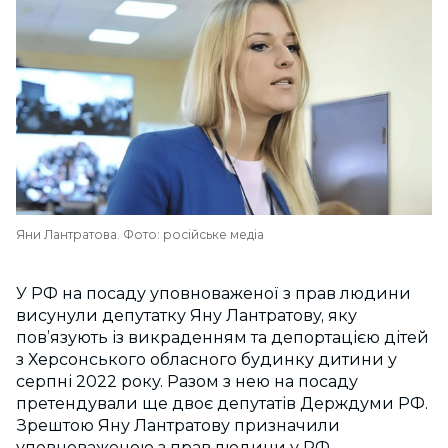
Яни Лантратова. Фото: російське медіа
У РФ на посаду уповноваженої з прав людини
висунули депутатку Яну Лантратову, яку
пов’язують із викраденням та депортацією дітей
з Херсонського обласного будинку дитини у
серпні 2022 року. Разом з нею на посаду
претендували ще двоє депутатів Держдуми РФ.
Зрештою Яну Лантратову призначили
уповноваженою з прав людини у РФ.