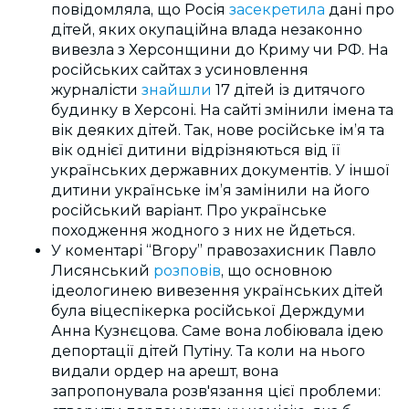
повідомляла, що Росія
засекретила
дані про
дітей, яких окупаційна влада незаконно
вивезла з Херсонщини до Криму чи РФ. На
російських сайтах з усиновлення
журналісти
знайшли
17 дітей із дитячого
будинку в Херсоні. На сайті змінили імена та
вік деяких дітей. Так, нове російське імʼя та
вік однієї дитини відрізняються від її
українських державних документів. У іншої
дитини українське імʼя замінили на його
російський варіант. Про українське
походження жодного з них не йдеться.
У коментарі “Вгору” правозахисник Павло
Лисянський
розповів
, що основною
ідеологинею вивезення українських дітей
була віцеспікерка російської Держдуми
Анна Кузнєцова. Саме вона лобіювала ідею
депортації дітей Путіну. Та коли на нього
видали ордер на арешт, вона
запропонувала розв'язання цієї проблеми: