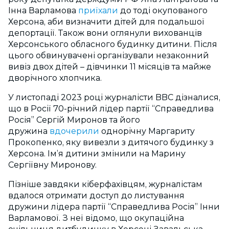
Інна Варламова
приїхали
до тоді окупованого
Херсона, аби визначити дітей для подальшої
депортації. Також вони оглянули вихованців
Херсонського обласного будинку дитини. Після
цього обвинувачені організували незаконний
вивіз двох дітей – дівчинки 11 місяців та майже
дворічного хлопчика.
У листопаді 2023 році журналісти BBC дізналися,
що в Росії 70-річний лідер партії “Справедлива
Росія” Сергій Миронов та його
дружина
вдочерили
однорічну Маргариту
Прокопенко, яку вивезли з дитячого будинку з
Херсона. Імʼя дитини змінили на Марину
Сергіївну Миронову.
Пізніше завдяки кіберфахівцям, журналістам
вдалося отримати доступ до листування
дружини лідера партії “Справедлива Росія” Інни
Варламової. З неї відомо, що окупаційна