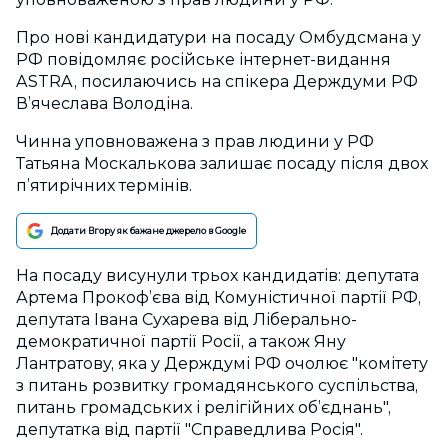
Про нові кандидатури на посаду Омбудсмана у
РФ повідомляє російське інтернет-видання
ASTRA, посилаючись
на спікера Держдуми РФ
В’ячеслава Володіна.
Чинна уповноважена з прав людини у РФ
Татьяна Москалькова залишає посаду після двох
п’ятирічних термінів.
Додати Вгору як бажане джерело в Google
На посаду висунули трьох кандидатів: депутата
Артема Прокоф’єва від Комуністичної партії РФ,
депутата Івана Сухарева від Ліберально-
демократичної партії Росії, а також Яну
Лантратову, яка у Держдумі РФ очолює "комітету
з питань розвитку громадянського суспільства,
питань громадських і релігійних об’єднань",
депутатка від партії "Справедлива Росія".