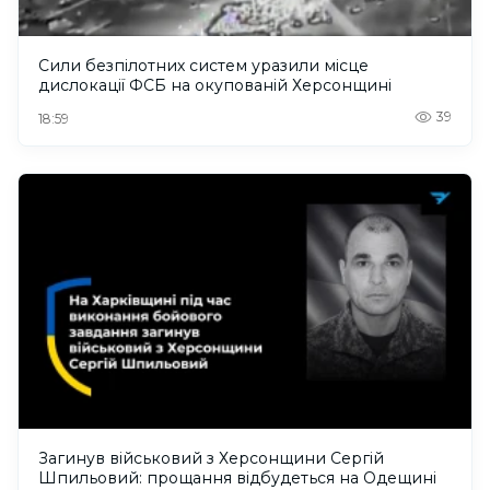
Сили безпілотних систем уразили місце
дислокації ФСБ на окупованій Херсонщині
39
18:59
Загинув військовий з Херсонщини Сергій
Шпильовий: прощання відбудеться на Одещині