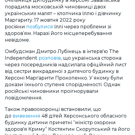
очільниця дитбудинку в Херсоні Завальська
порадила московській чиновниці двох
українських малят – хлопчика Іллю і дівчинку
Маргариту. 17 жовтня 2022 року
росіяни
позбулися
Іллі через проблеми зі
здоров’ям. Наразі його місцеперебування
невідоме.
Омбудсман Дмитро Лубінець в інтерв'ю The
Independent
розповів
, що українська сторона
через посередників надсилала офіційний лист
від сестри викраденої з дитячого будинку в
Херсоні Маргарити Прокопенко. У якому були
докази їхнього ступеня спорідненості. Однак
російські чиновники проігнорували
повідомлення.
Також правоохоронці встановили, що
до
вивезення
48 дітей Херсонського обласного
будинку дитини причетні “міністр охорони
здоров'я Криму” Костянтин Скорупський та його