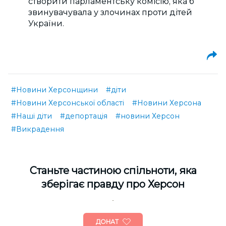
створити парламентську комісію, яка б
звинувачувала у злочинах проти дітей
України.
#Новини Херсонщини
#діти
#Новини Херсонської області
#Новини Херсона
#Наші діти
#депортація
#новини Херсон
#Викрадення
Cтаньте частиною спільноти, яка
зберігає правду про Херсон
ДОНАТ