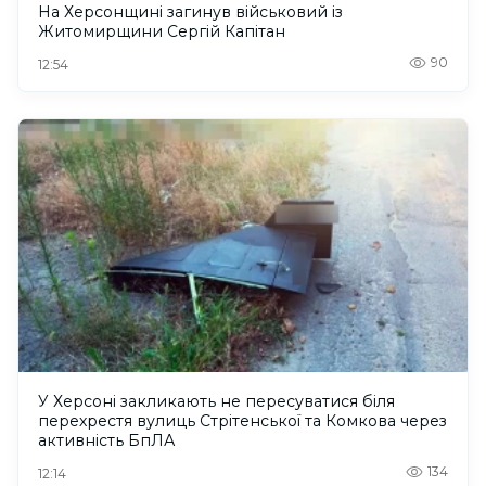
На Херсонщині загинув військовий із
Житомирщини Сергій Капітан
90
12:54
У Херсоні закликають не пересуватися біля
перехрестя вулиць Стрітенської та Комкова через
активність БпЛА
134
12:14