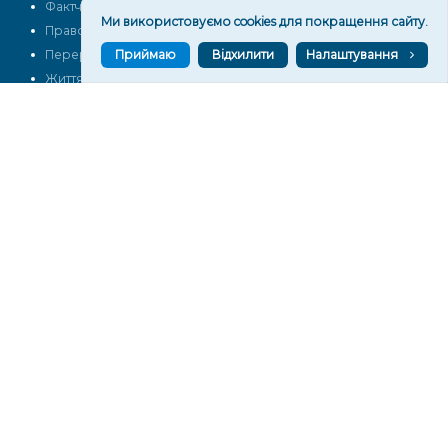
Фактчек
Розслідування
Ми використовуємо cookies для покращення сайту.
Право
Фото
Приймаю
Відхилити
Налаштування
Перерва на каву
Промо
Життя
Блоги
Відео
Архів
Про нас
Контакти
Редакційна політика
Політика конфіденційності
Cпівпраця
КОНТАКТИ
Редакційний відділ:
ilona.polesova@gmail.com
vgorunews@gmail.com
lvgoru@gmail.com
team@vgoru.org
Відділ продажів:
partnership@vgoru.org
oleksiylehen@vgoru.org