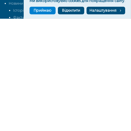
Ми використовуємо cookies для покращення сайту.
Новини
Тексти
Історії
Аналітика
Приймаю
Відхилити
Налаштування
Фактчек
Розслідування
Право
Фото
Перерва на каву
Промо
Життя
Блоги
Відео
Архів
Про нас
Контакти
Редакційна політика
Політика конфіденційності
Cпівпраця
КОНТАКТИ
Редакційний відділ:
ilona.polesova@gmail.com
vgorunews@gmail.com
lvgoru@gmail.com
team@vgoru.org
Відділ продажів: