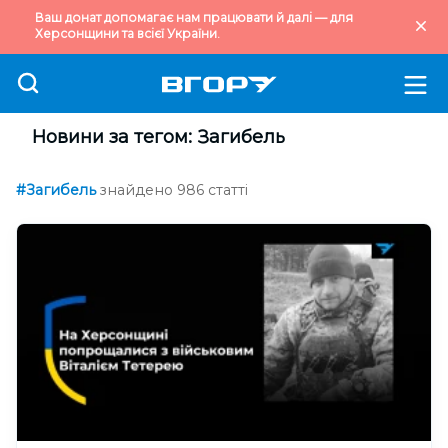
Ваш донат допомагає нам працювати й далі — для
Херсонщини та всієї України.
Новини за тегом: Загибель
#Загибель
знайдено 986 статті