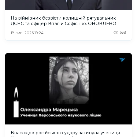
На війні зник безвісти колишній рятувальник
ДСНС та офіцер Віталій Софієнко. ОНОВЛЕНО
638
18 лип. 2026 19:24
Внаслідок російського удару загинула учениця