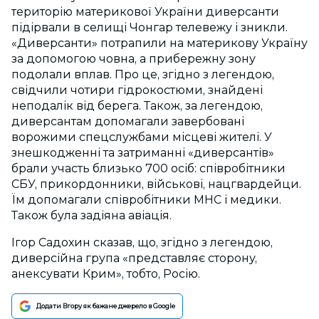
територію материкової України диверсанти
підірвали в селищі Чонгар телевежу і зникли.
«Диверсанти» потрапили на материкову Україну
за допомогою човна, а прибережну зону
подолали вплав. Про це, згідно з легендою,
свідчили чотири гідрокостюми, знайдені
неподалік від берега. Також, за легендою,
диверсантам допомагали завербовані
ворожими спецслужбами місцеві жителі. У
знешкодженні та затриманні «диверсантів»
брали участь близько 700 осіб: співробітники
СБУ, прикордонники, військові, нацгвардейци.
Їм допомагали співробітники МНС і медики.
Також була задіяна авіація.
Ігор Садохин сказав, що, згідно з легендою,
диверсійна група «представляє сторону,
анексувати Крим», тобто, Росію.
Додати Вгору як бажане джерело в Google