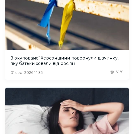
З окупованої Херсонщини повернули дівчинку,
яку батьки ховали від росіян
6,159
01 сер. 2026 14:35