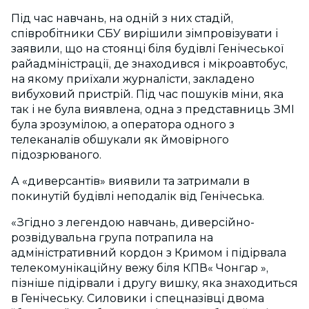
Під час навчань, на одній з них стадій,
співробітники СБУ вирішили зімпровізувати і
заявили, що на стоянці біля будівлі Генічеської
райадміністрації, де знаходився і мікроавтобус,
на якому приїхали журналісти, закладено
вибуховий пристрій. Під час пошуків міни, яка
так і не була виявлена, одна з представниць ЗМІ
була зрозумілою, а оператора одного з
телеканалів обшукали як ймовірного
підозрюваного.
А «диверсантів» виявили та затримали в
покинутій будівлі неподалік від Генічеська.
«Згідно з легендою навчань, диверсійно-
розвідувальна група потрапила на
адміністративний кордон з Кримом і підірвала
телекомунікаційну вежу біля КПВ« Чонгар »,
пізніше підірвали і другу вишку, яка знаходиться
в Генічеську. Силовики і спецназівці двома