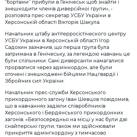
“бортами” прибули в Генічеськ щоб знайти і
знешкодити членів диверсійної групи», -
розповіла прес-секретар УСБУ України в
Херсонській області Вікторія Шакула.
Начальник штабу антітерросістіческого центру
УСБУ України в Херсонській області Ігор
Садохин зазначив, що перша група була
затримана в Генічеську, за легендою навчань це
були спільники. Самі диверсанти намагалися
прорватися через адмінкордон, але були
оточені і знешкоджені бійцями Нацгвардії і
Збройних сил України.
Начальник прес-служби Херсонського
прикордонного загону Іван Шевцов повідомив,
що в навчаннях задіяли співробітників
Херсонського і Бердянського прикордонних
загонів. «Безпосередньо на місці у нас були дві
снайперські групи, також ми здійснювали
прикриття адмінгкордону з тимчасово