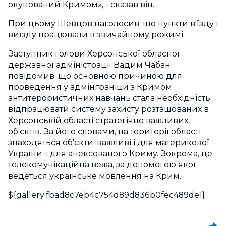
окупований Кримом», - сказав він.
При цьому Шевцов наголосив, що пункти в'їзду і
виїзду працювали в звичайному режимі.
Заступник голови Херсонської обласної
державної адміністрації Вадим Чабан
повідомив, що основною причиною для
проведення у адмінграніци з Кримом
антитерористичних навчань стала необхідність
відпрацювати систему захисту розташованих в
Херсонській області стратегічно важливих
об'єктів. За його словами, на території області
знаходяться об'єкти, важливі і для материкової
України, і для анексованого Криму. Зокрема, це
телекомунікаційна вежа, за допомогою якої
ведеться українське мовлення на Крим.
${gallery:fbad8c7eb4c754d89d836b0fec489de1}