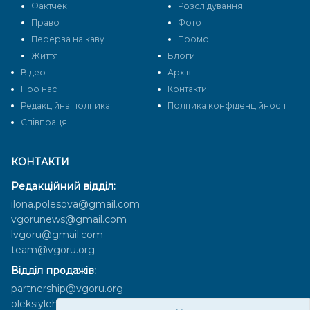
Фактчек
Розслідування
Право
Фото
Перерва на каву
Промо
Життя
Блоги
Відео
Архів
Про нас
Контакти
Редакційна політика
Політика конфіденційності
Cпівпраця
КОНТАКТИ
Редакційний відділ:
ilona.polesova@gmail.com
vgorunews@gmail.com
lvgoru@gmail.com
team@vgoru.org
Відділ продажів:
partnership@vgoru.org
oleksiylehen@vgoru.org