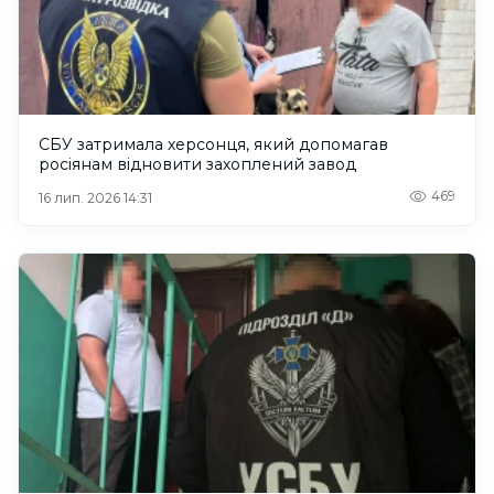
СБУ затримала херсонця, який допомагав
росіянам відновити захоплений завод
469
16 лип. 2026 14:31