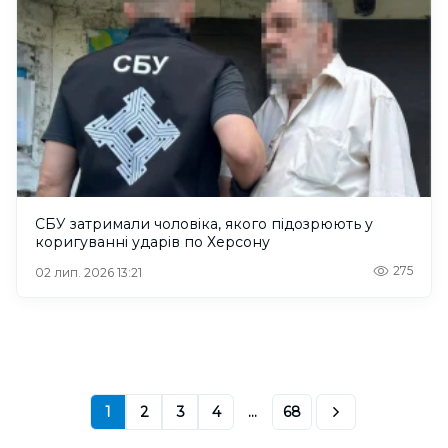
СБУ затримали чоловіка, якого підозрюють у
коригуванні ударів по Херсону
275
02 лип. 2026 13:21
1
2
3
4
...
68