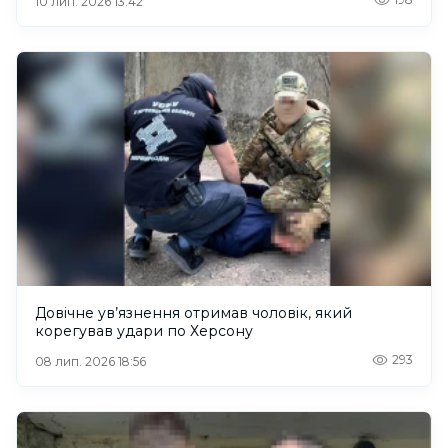
10 лип. 2026 13:42
Довічне ув’язнення отримав чоловік, який
корегував удари по Херсону
293
08 лип. 2026 18:56