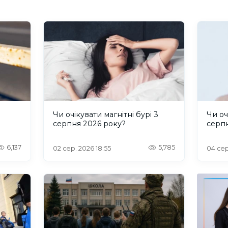
и
Чи очікувати магнітні бурі 3
Чи оч
серпня 2026 року?
серп
6,137
5,785
02 сер. 2026 18:55
04 сер