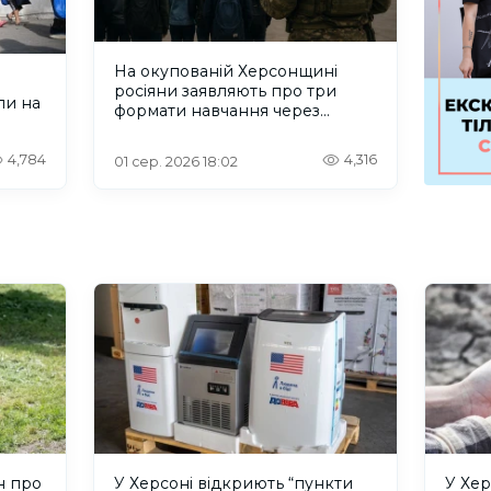
На окупованій Херсонщині
росіяни заявляють про три
ли на
формати навчання через
проблеми зі світлом та
інтернетом
4,784
4,316
01 сер. 2026 18:02
н про
У Херсоні відкриють “пункти
У Хер