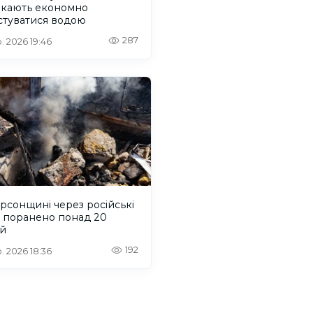
икають економно
стуватися водою
287
. 2026 19:46
рсонщині через російські
и поранено понад 20
й
192
. 2026 18:36