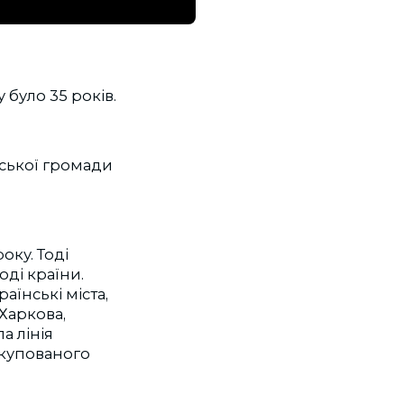
було 35 років.
вської громади
оку. Тоді
оді країни.
аїнські міста,
Харкова,
а лінія
 окупованого