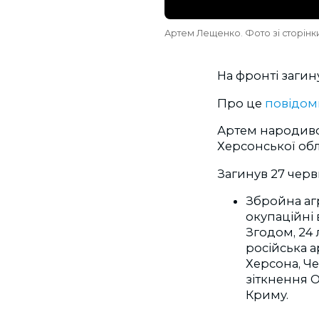
Артем Лещенко. Фото зі сторінки
На фронті загин
Про це
повідом
Артем народився
Херсонської обл
Загинув 27 черв
Збройна агр
окупаційні 
Згодом, 24 
російська 
Херсона, Че
зіткнення О
Криму.