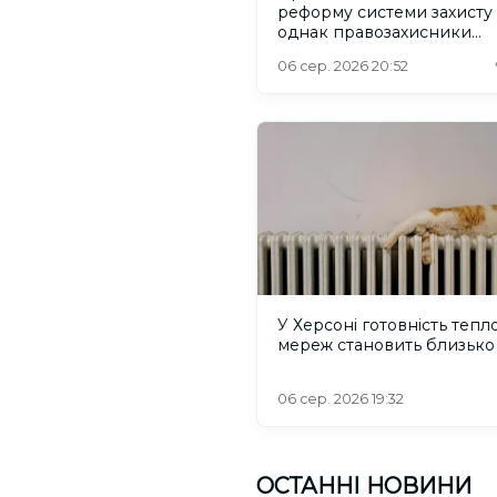
реформу системи захисту 
однак правозахисники
критикують його
06 сер. 2026 20:52
У Херсоні готовність тепл
мереж становить близько
06 сер. 2026 19:32
ОСТАННІ НОВИНИ