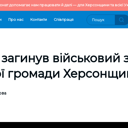
онат допомагає нам працювати й далі — для Херсонщини та всієї Ук
и
Про нас
Контакти
Cпівпраця
 загинув військовий 
ої громади Херсонщ
ова