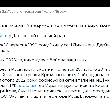
 Дар'ївської сільської ради\колаж "Вгору"
ув військовий з Херсонщини Артем Лещенко. Йому 
или
у Дар'ївській сільській раді.
 16 вересня 1990 року. Жив у селі Лиманець Дар'ї
асті.
ня 2026-го, виконуючи бойове завдання.
есія Росії проти України почалася 20 лютого 2014 р
війська анексували Крим і почалися бойові дії на сх
лютого 2022 року, російські ракети впали на інші укр
армія РФ
вдерлася
до України, рухаючись до Києва, 
рнігова, Сум. Наступ почався і на сході, де проходил
ОС. Окупанти йшли з території Росії, Білорусі та з