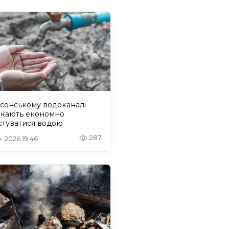
сонському водоканалі
икають економно
стуватися водою
287
. 2026 19:46