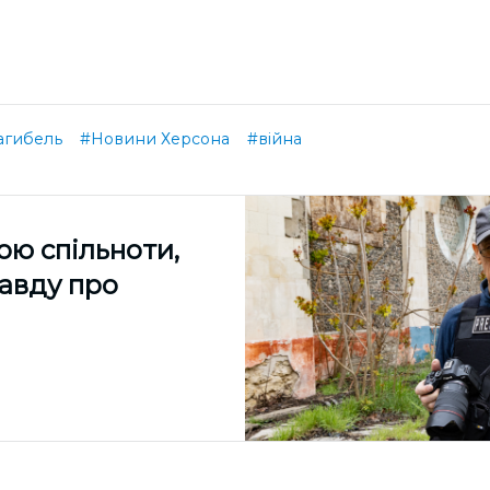
агибель
#Новини Херсона
#війна
ою спільноти,
равду про