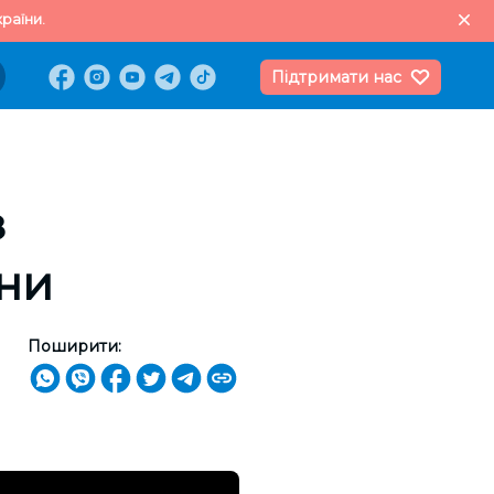
раїни.
Підтримати нас
з
ини
Поширити: