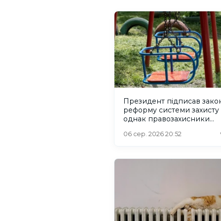
Президент підписав зако
реформу системи захисту 
однак правозахисники
критикують його
06 сер. 2026 20:52