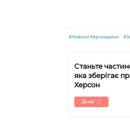
#Новини Херсонщини
#З
Cтаньте частин
яка зберігає п
Херсон
Донат