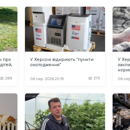
н про
У Херсоні відкриють “пункти
У Хер
дітей,
охолодження”
закл
кори
289
275
06 сер. 2026 20:19
06 сер