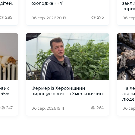
дітей,
охолодження”
закл
кори
289
275
06 сер. 2026 20:19
06 сер
ових
Фермер із Херсонщини
На Хе
 45%.
вирощує овочі на Хмельниччині
атак
люде
247
264
06 сер. 2026 19:11
06 сер