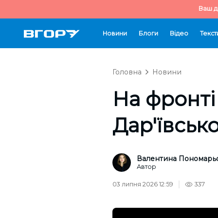
Ваш д
Новини
Блоги
Відео
Текст
Головна
Новини
На фронті
Дар'ївськ
Валентина Пономарь
Автор
03 липня 2026 12:59
337