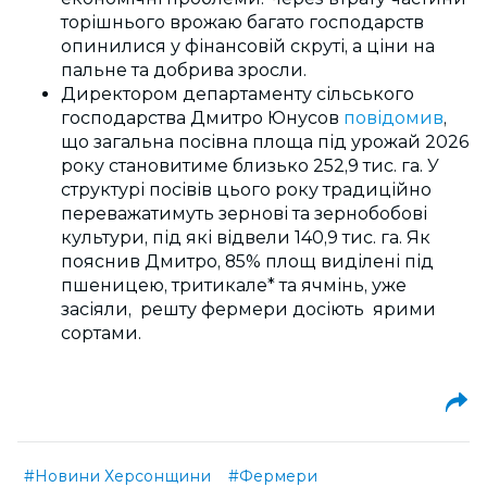
торішнього врожаю багато господарств
опинилися у фінансовій скруті, а ціни на
пальне та добрива зросли.
Директором департаменту сільського
господарства Дмитро Юнусов
повідомив
,
що загальна посівна площа під урожай 2026
року становитиме близько 252,9 тис. га. У
структурі посівів цього року традиційно
переважатимуть зернові та зернобобові
культури, під які відвели 140,9 тис. га. Як
пояснив Дмитро, 85% площ виділені під
пшеницею, тритикале* та ячмінь, уже
засіяли, решту фермери досіють ярими
сортами.
#Новини Херсонщини
#Фермери