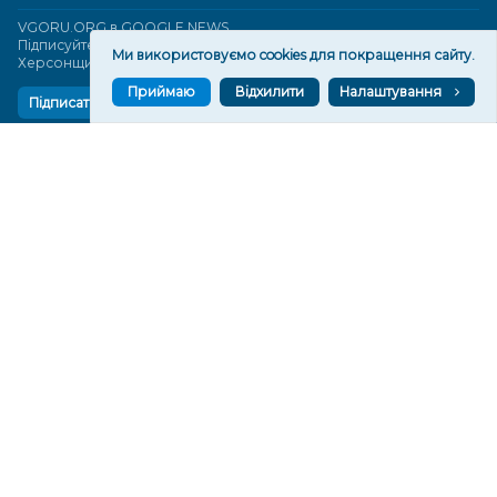
VGORU.ORG в GOOGLE NEWS
Підписуйтеся, щоб знати останні новини Херсона та
Ми використовуємо cookies для покращення сайту.
Херсонщини сьогодні
Приймаю
Відхилити
Налаштування
Підписатися
СТОРІНКИ
Новини
Тексти
Історії
Аналітика
Фактчек
Розслідування
Право
Фото
Перерва на каву
Промо
Життя
Блоги
Відео
Архів
Про нас
Контакти
Редакційна політика
Політика конфіденційності
Cпівпраця