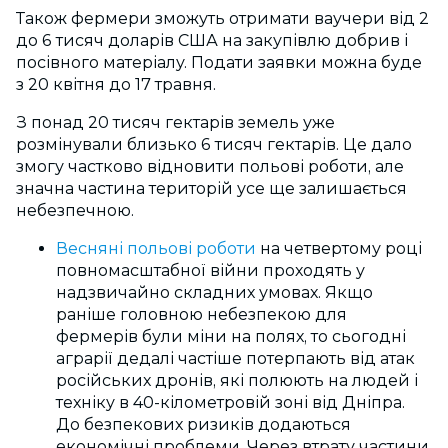
Також фермери зможуть отримати ваучери від 2
до 6 тисяч доларів США на закупівлю добрив і
посівного матеріалу. Подати заявки можна буде
з 20 квітня до 17 травня.
З понад 20 тисяч гектарів земель уже
розмінували близько 6 тисяч гектарів. Це дало
змогу частково відновити польові роботи, але
значна частина територій усе ще залишається
небезпечною.
Весняні польові роботи
на четвертому році
повномасштабної війни проходять у
надзвичайно складних умовах. Якщо
раніше головною небезпекою для
фермерів були міни на полях, то сьогодні
аграрії дедалі частіше потерпають від атак
російських дронів, які полюють на людей і
техніку в 40-кілометровій зоні від Дніпра.
До безпекових ризиків додаються
економічні проблеми. Через втрату частини