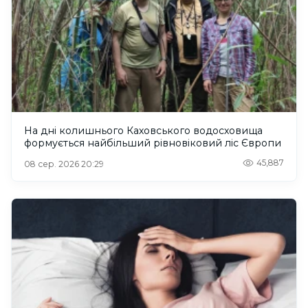
На дні колишнього Каховського водосховища
формується найбільший рівновіковий ліс Європи
45,887
08 сер. 2026 20:29