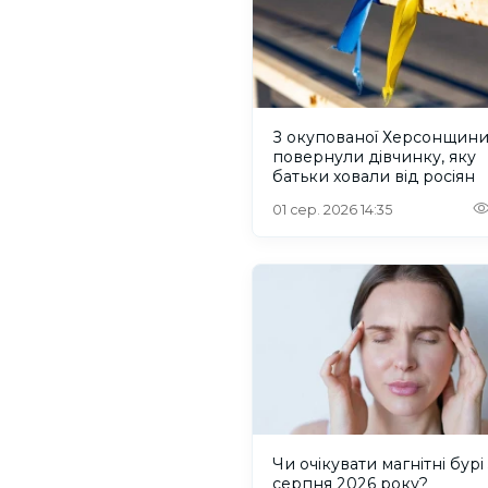
З окупованої Херсонщин
повернули дівчинку, яку
батьки ховали від росіян
01 сер. 2026 14:35
Чи очікувати магнітні бурі 
серпня 2026 року?