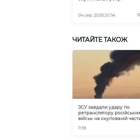
04 сер. 2026 20:54
ЧИТАЙТЕ ТАКОЖ
ЗСУ завдали удару по
ретранслятору російськи
військ на окупованій част
Херсонщини
11:59