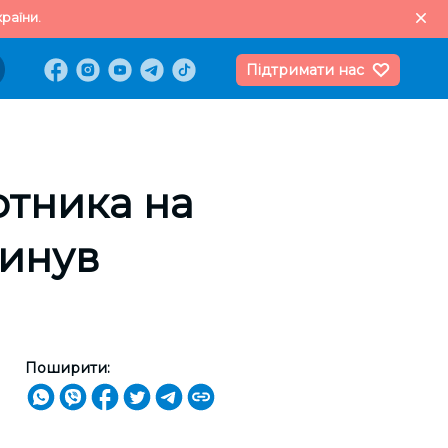
раїни.
Підтримати нас
отника на
гинув
Поширити: