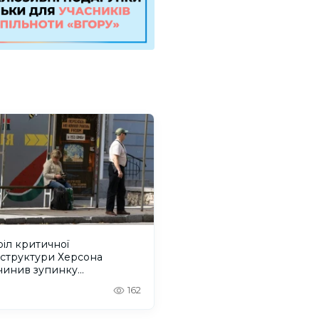
іл критичної
аструктури Херсона
чинив зупинку
йбусів, перебої з водою і
162
ком