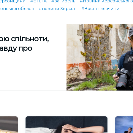
ерсонщини
#БПЛА
#Загибель
#Новини Херсонської о
онської області
#новини Херсон
#Воєнні злочини
ою спільноти,
равду про