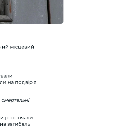
чний місцевий
ували
ли на подвір’я
 смертельні
ри розпочали
ив загибель