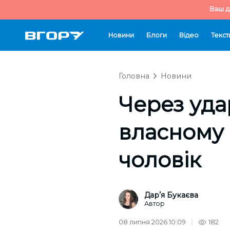
Ваш д
Новини
Блоги
Відео
Текст
Головна
Новини
Через уда
власному 
чоловік
Дарʼя Букаєва
Автор
08 липня 2026 10:09
182