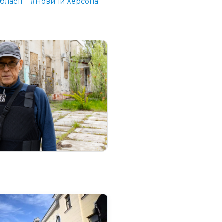
бласті
#Новини Херсона