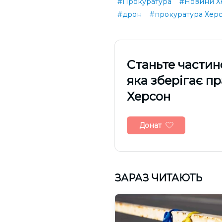
#Прокуратура
#Новини Х
#дрон
#прокуратура Херс
Cтаньте частин
яка зберігає п
Херсон
Донат
ЗАРАЗ ЧИТАЮТЬ