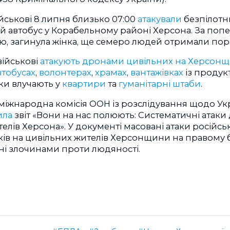
ійськові 8 липня близько 07:00
атакували
безпілот
 автобус у Корабельному районі Херсона. За по
ю, загинула жінка, ще семеро людей отримали пор
військові
атакують дронами цивільних на Херсонщ
втобусах
,
волонтерах
,
храмах
,
вантажівках
із продук
ки влучають у
квартири
та
гуманітарні штаби
.
міжнародна комісія ООН із розслідування щодо Ук
ила
звіт «Вони на нас полюють: Систематичні атаки
лів Херсона». У документі масовані атаки російсь
ків на цивільних жителів Херсонщини на правому 
ані злочинами проти людяності.