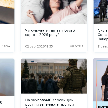
и
Чи очікувати магнітні бурі 3
Скіль
серпня 2026 року?
Херс
Закар
6,094
5,769
02 сер. 2026 18:55
31 лип
На окупованій Херсонщині
5
росіяни заявляють про три