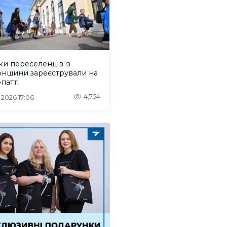
ки переселенців із
онщини зареєстрували на
патті
4,754
. 2026 17:06