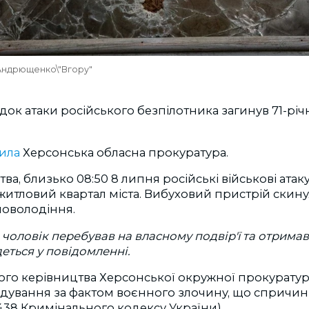
Андрющенко\"Вгору"
ідок атаки російського безпілотника загинув 71-рі
ила
Херсонська обласна прокуратура.
ва, близько 08:50 8 липня російські військові атак
итловий квартал міста. Вибуховий пристрій скину
моволодіння.
 чоловік перебував на власному подвір'ї та отримав
деться у повідомленні.
ого керівництва Херсонської окружної прокурату
ідування за фактом воєнного злочину, що спричин
. 438 Кримінального кодексу України).