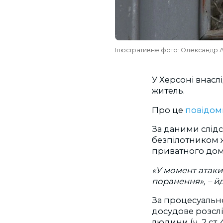
Ілюстративне фото: Олександр 
У Херсоні внасл
житель.
Про це
повідом
За даними слідст
безпілотником ж
приватного до
«У момент атаки
поранення», – й
За процесуальн
досудове розсл
людини (ч. 2 ст