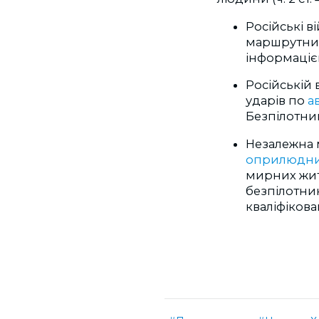
Російські в
маршрутний
інформаціє
Російській 
ударів по
а
Безпілотни
Незалежна 
оприлюдн
мирних жите
безпілотни
кваліфіков