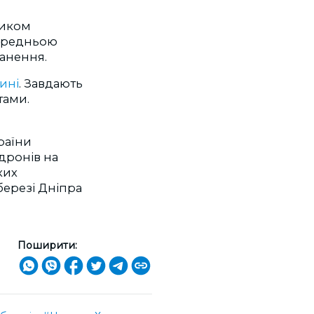
ником
передньою
анення.
ині
. Завдають
тами.
раїни
 дронів на
ких
березі Дніпра
Поширити: