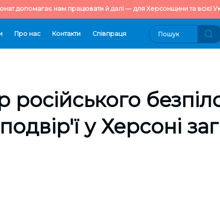
онат допомагає нам працювати й далі — для Херсонщини та всієї Ук
и
Про нас
Контакти
Cпівпраця
р російського безпіл
подвір'ї у Херсоні за