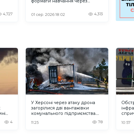
формати навчання через
проблеми зі світлом та
інтернетом
4,727
4,313
01 сер. 2026 18:02
У Херсоні через атаку дрона
Обстр
х
загорілися дві вантажівки
інфр
ині
комунального підприємства.
спри
ФОТО
троле
4
78
11:25
10:57
зв'яз