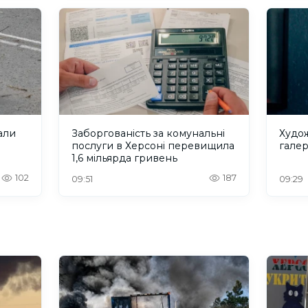
вали
Заборгованість за комунальні
Худож
послуги в Херсоні перевищила
галер
1,6 мільярда гривень
102
187
09:51
09:29