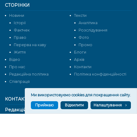
СТОРІНКИ
Новини
Тексти
Історії
Аналітика
Фактчек
Розслідування
Право
Фото
Перерва на каву
Промо
Життя
Блоги
Відео
Архів
Про нас
Контакти
Редакційна політика
Політика конфіденційності
Cпівпраця
Ми використовуємо cookies для покращення сайту.
КОНТАКТИ
Приймаю
Відхилити
Налаштування
Редакційний відділ:
ilona.polesova@gmail.com
vgorunews@gmail.com
lvgoru@gmail.com