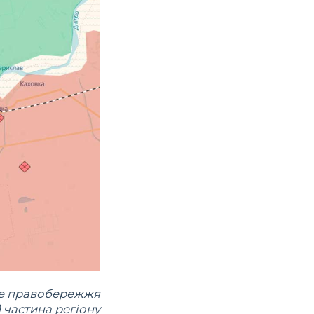
не правобережжя
 частина регіону