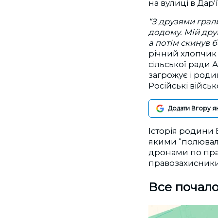
на вулиці в Дар'ї
“З друзями грали
додому. Мій друг
а потім скинув б
річний хлопчик 
сільської ради 
загрожує і роди
Російські війсь
Додати Вгору я
Історія родини 
якими “полювали
дронами по пра
правозахисник
Все почало