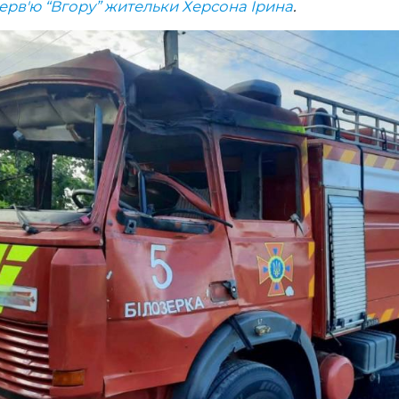
терв'ю “Вгору” жительки Херсона Ірина
.