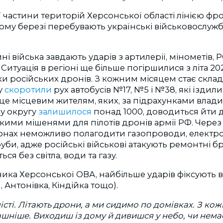
ї частини територій Херсонської області лінією фр
ому березі перебувають українські військовослужбо
 війська завдають ударів з артилерії, мінометів, РС
итуація в регіоні ще більше погіршилися з літа 20
и російських дронів. З кожним місяцем стає склад
у
скоротили
рух автобусів №17, №5 і №38, які їздил
 це місцевим жителям, яких, за підрахунками влади,
у округу
залишилося
понад 1000, доводиться йти 
гкими мішенями для пілотів дронів армії РФ. Через
нах неможливо полагодити газопроводи, електро
уби, адже російські військові атакують ремонтні бри
ся без світла, води та газу.
ика Херсонської ОВА, найбільше ударів фіксують 
 Антонівка, Кіндійка тощо).
істі. Літають дрони, а ми сидимо по домівках. З ко
ашніше. Виходиш із дому й дивишся у небо, чи немає