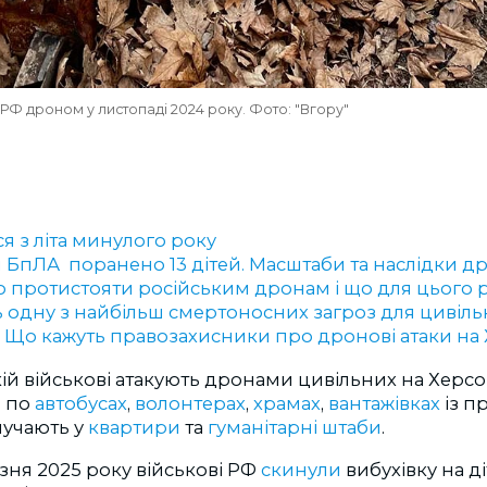
 РФ дроном у листопаді 2024 року. Фото: "Вгору"
я з літа минулого року
и БпЛА поранено 13 дітей. Масштаби та наслідки д
 протистояти російським дронам і що для цього 
ь одну з найбільш смертоносних загроз для цивіль
. Що кажуть правозахисники про дронові атаки на
ій військові атакують дронами цивільних на Херс
в по
автобусах
,
волонтерах
,
храмах
,
вантажівках
із п
лучають у
квартири
та
гуманітарні штаби
.
зня 2025 року військові РФ
скинули
вибухівку на ді