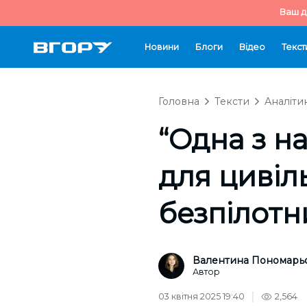
Ваш д
Новини
Блоги
Відео
Текст
Головна
Тексти
Аналіти
“Одна з н
для цивіл
безпілот
Валентина Пономарь
Автор
03 квітня 2025 19:40
2,564