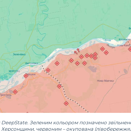
DeepState. Зеленим кольором позначено звільне
Херсонщини, червоним – окупована (лівобережжя)