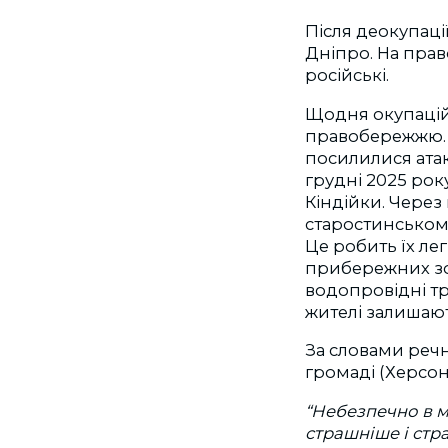
Після деокупаці
Дніпро. На прав
російські.
Щодня окупаційні
правобережжю. С
посилилися атак
грудні 2025 рок
Кіндійки. Через
старостинськом
Це робить їх ле
прибережних зо
водопровідні тр
жителі залишають
За словами речн
громаді (Херсон,
“Небезпечно в м
страшніше і стр