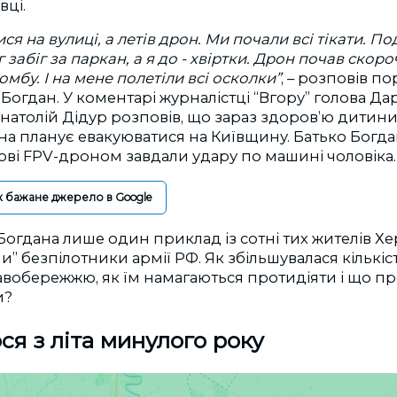
вці.
ся на вулиці, а летів дрон. Ми почали всі тікати. П
 забіг за паркан, а я до - хвіртки. Дрон почав скоро
омбу. І на мене полетіли всі осколки”
, – розповів по
Богдан. У коментарі журналістці “Вгору” голова Дар
Анатолій Дідур розповів, що зараз здоровʼю дитини
на планує евакуюватися на Київщину. Батько Богда
кові FPV-дроном завдали удару по машині чоловіка.
к бажане джерело в Google
Богдана лише один приклад із сотні тих жителів Х
” безпілотники армії РФ. Як збільшувалася кількіс
вобережжю, як їм намагаються протидіяти і що пр
и?
ся з літа минулого року