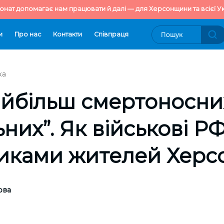
онат допомагає нам працювати й далі — для Херсонщини та всієї Ук
и
Про нас
Контакти
Cпівпраця
ка
айбільш смертоносни
ьних”. Як військові Р
никами жителей Хер
ова