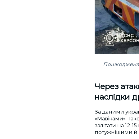
Пошкоджена 
Через атак
наслідки д
За даними украї
«Мавіками». Так
залітати на 12-1
потужнішими й зд