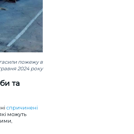
гасили пожежу в
 травня 2024 року
би та
оні
спричинені
які можуть
шими,