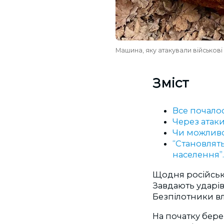
Машина, яку атакували військові
Зміст
Все почалос
Через атак
Чи можливо
“Становлят
населення”
Щодня російськ
Завдають ударі
Безпілотники в
На початку бере