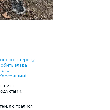
ронового терору
робить влада
ного
 Херсонщині
онщині.
родуктами.
тей, які гралися