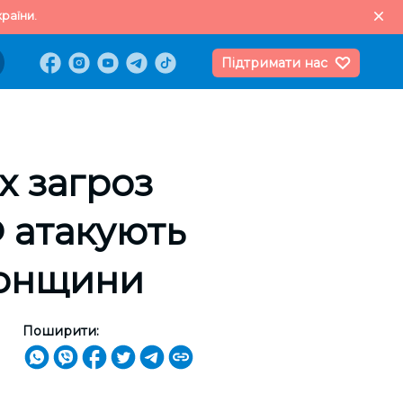
раїни.
Підтримати нас
х загроз
Ф атакують
сонщини
Поширити: