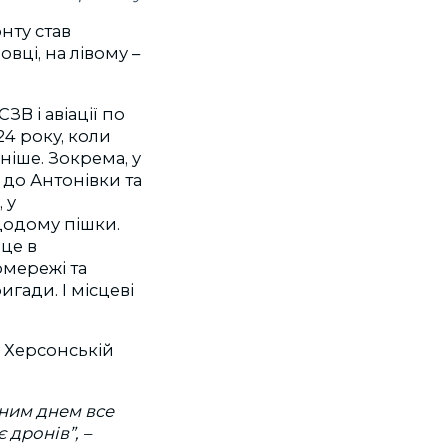
онту став
вці, на лівому –
ЗВ і авіації по
24 року, коли
ніше. Зокрема, у
и до Антонівки та
 у
додому пішки.
 це в
мережі та
гади. І місцеві
в Херсонській
жним днем все
 дронів”, –