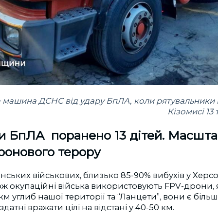
машина ДСНС від удару БпЛА, коли рятувальники 
Кізомисі 13
и БпЛА поранено 13 дітей. Масшта
ронового терору
нських військових, близько 85-90% вибухів у Херс
ож окупаційні війська використовують FPV-дрони, 
5 км углиб нашої території та “Ланцети”, вони є біль
атні вражати цілі на відстані у 40-50 км.