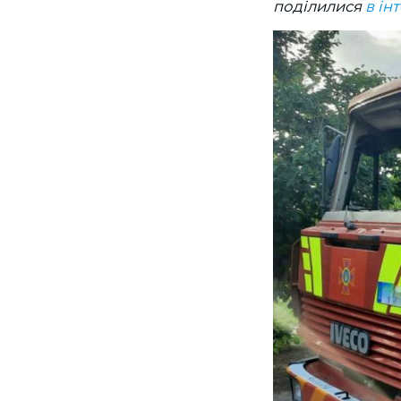
поділилися
в ін