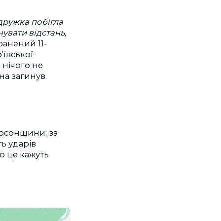
одружка побігла
чувати відстань,
ранений 11-
’ївської
 нічого не
на загинув.
ерсонщини, за
ть ударів
о це кажуть