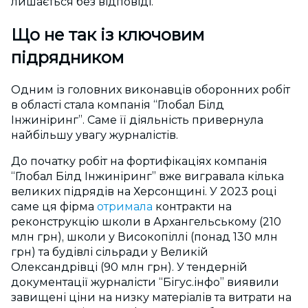
лишається без відповіді.
Що не так із ключовим
підрядником
Одним із головних виконавців оборонних робіт
в області стала компанія “Глобал Білд
Інжиніринг”
. С
аме її діяльність привернула
найбільшу увагу журналістів.
До початку робіт на фортифікаціях компанія
“Глобал Білд Інжиніринг” вже вигравала кілька
великих підрядів на Херсонщині. У 2023 році
саме ця фірма
отримала
контракти на
реконструкцію школи в Архангельському (210
млн грн), школи у Високопіллі (понад 130 млн
грн) та будівлі сільради у Великій
Олександрівці (90 млн грн). У тендерній
документації журналісти “Бігус.інфо” виявили
завищені ціни на низку матеріалів та витрати на