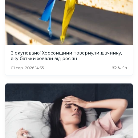
З окупованої Херсонщини повернули дівчинку,
яку батьки ховали від росіян
6,144
01 сер. 2026 14:35