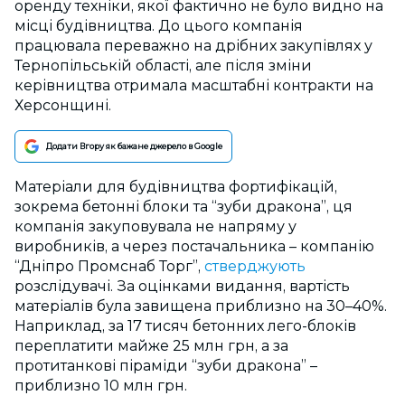
оренду техніки, якої фактично не було видно на
місці будівництва. До цього компанія
працювала переважно на дрібних закупівлях у
Тернопільській області, але після зміни
керівництва отримала масштабні контракти на
Херсонщині.
Додати Вгору як бажане джерело в Google
Матеріали для будівництва фортифікацій,
зокрема бетонні блоки та “зуби дракона”, ця
компанія закуповувала не напряму у
виробників, а через постачальника – компанію
“Дніпро Промснаб Торг”,
стверджують
розслідувачі. За оцінками видання, вартість
матеріалів була завищена приблизно на 30–40%.
Наприклад, за 17 тисяч бетонних лего-блоків
переплатити майже 25 млн грн, а за
протитанкові піраміди “зуби дракона” –
приблизно 10 млн грн.