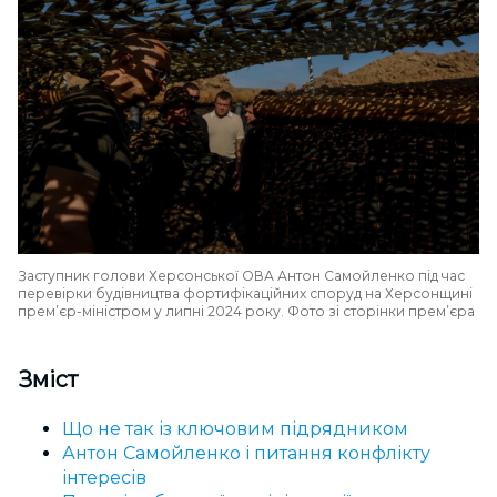
Заступник голови Херсонської ОВА Антон Самойленко під час
перевірки будівництва фортифікаційних споруд на Херсонщині
премʼєр-міністром у липні 2024 року. Фото зі сторінки премʼєра
Зміст
Що не так із ключовим підрядником
Антон Самойленко і питання конфлікту
інтересів