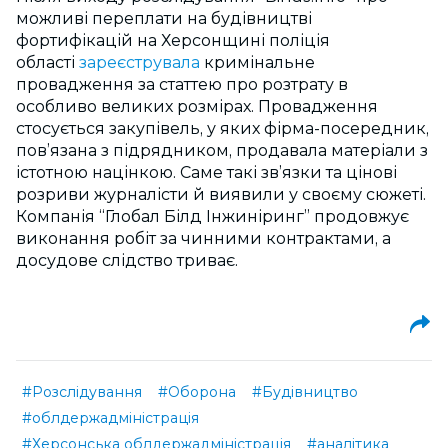
можливі переплати на будівництві
фортифікацій на Херсонщині поліція
області
зареєструвала
кримінальне
провадження за статтею про розтрату в
особливо великих розмірах. Провадження
стосується закупівель, у яких фірма-посередник,
пов’язана з підрядником, продавала матеріали з
істотною націнкою. Саме такі зв’язки та цінові
розриви журналісти й виявили у своєму сюжеті.
Компанія “Глобал Білд Інжиніринг” продовжує
виконання робіт за чинними контрактами, а
досудове слідство триває.
#Розслідування
#Оборона
#Будівництво
#облдержадміністрація
#Херсонська облдержадміністрація
#аналітика