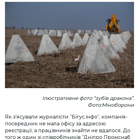
Ілюстративне фото “зубів дракона”.
Фото:Міноборони
Як з’ясували журналісти “Бігус.інфо”, компанія-
посередник не мала офісу за адресою
реєстрації, а працівників знайти не вдалося. До
того ж один зі співробітників “Дніпро Промснаб