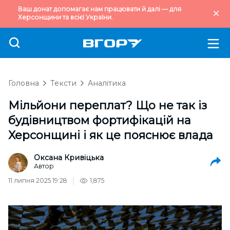
Ваш донат допомагає нам працювати й далі — для
Херсонщини та всієї України.
Головна
Тексти
Аналітика
Мільйони переплат? Що не так із
будівництвом фортифікацій на
Херсонщині і як це пояснює влада
Оксана Кривіцька
Автор
11 липня 2025 19:28
1,875