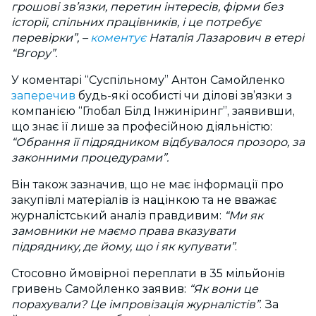
грошові зв’язки, перетин інтересів, фірми без
історії, спільних працівників, і це потребує
перевірки”, –
коментує
Наталія Лазарович в етері
“Вгору”.
У коментарі “Суспільному” Антон Самойленко
заперечив
будь-які особисті чи ділові зв’язки з
компанією “Глобал Білд Інжиніринг”, заявивши,
що знає її лише за професійною діяльністю:
“Обрання її підрядником відбувалося прозоро, за
законними процедурами”.
Він також зазначив, що не має інформації про
закупівлі матеріалів із націнкою та не вважає
журналістський аналіз правдивим:
“Ми як
замовники не маємо права вказувати
підряднику, де йому, що і як купувати”
.
Стосовно ймовірної переплати в 35 мільйонів
гривень Самойленко заявив:
“Як вони це
порахували? Це імпровізація журналістів”
. За