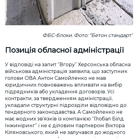
ФБС-блоки. Фото: “Бетон стандарт”
Позиція обласної адміністрації
У відповіді на запит “Вгору” Херсонська обласна
військова адміністрація заявила, що заступник
голови ОВА Антон Самойленко не мав
юридичних повноважень впливати на вибір
підрядників або укладення договорів. Усі
контракти, за твердженням адміністрації,
укладали структурні підрозділи відповідно до
тендерного законодавства. А Самойленко не
має жодних зв’язків із компанією “Глобал Білд
Інжиніринг” і не є діловим партнером Віктора
Кіляновського, який не залучався до жодного