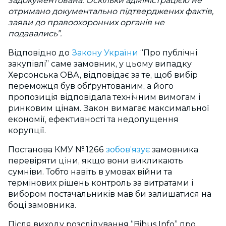
задокументована. Оскільки адміністрацією не
отримано документально підтверджених фактів,
заяви до правоохоронних органів не
подавались”.
Відповідно до
Закону України
“Про публічні
закупівлі” саме замовник, у цьому випадку
Херсонська ОВА, відповідає за те, щоб вибір
переможця був обґрунтованим, а його
пропозиція відповідала технічним вимогам і
ринковим цінам. Закон вимагає максимальної
економії, ефективності та недопущення
корупції.
Постанова КМУ № 1266
зобов’язує
замовника
перевіряти ціни, якщо вони викликають
сумніви. Тобто навіть в умовах війни та
термінових рішень контроль за витратами і
вибором постачальників мав би залишатися на
боці замовника.
Після виходу розслідування “Bihus.Info” про