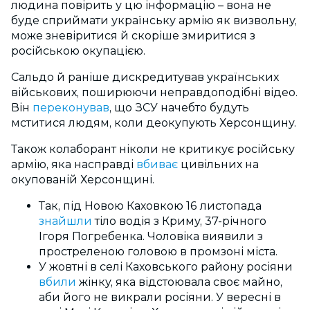
людина повірить у цю інформацію – вона не
буде сприймати українську армію як визвольну,
може зневіритися й скоріше змиритися з
російською окупацією.
Сальдо й раніше дискредитував українських
військових, поширюючи неправдоподібні відео.
Він
переконував
, що ЗСУ начебто будуть
мститися людям, коли деокупують Херсонщину.
Також колаборант ніколи не критикує російську
армію, яка насправді
вбиває
цивільних на
окупованій Херсонщині.
Так, під Новою Каховкою 16 листопада
знайшли
тіло водія з Криму, 37-річного
Ігоря Погребенка. Чоловіка виявили з
простреленою головою в промзоні міста.
У жовтні в селі Каховського району росіяни
вбили
жінку, яка відстоювала своє майно,
аби його не викрали росіяни. У вересні в