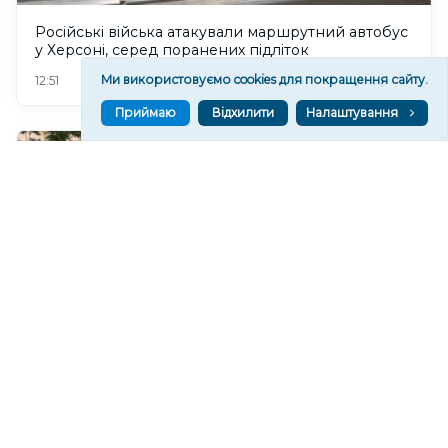
Російські війська атакували маршрутний автобус
у Херсоні, серед поранених підліток
14
Ми використовуємо cookies для покращення сайту.
12:51
Приймаю
Відхилити
Налаштування
Через атаки російських військ на Херсонщині
минулої доби поранені 19 людей
26
12:38