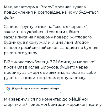
Медіаплатформа “Вгору” проаналізувала
повідомлення й розповідає, на чому будується
фейк.
Сальдо, ґрунтуючись на “своїх джерелах”,
заявив, що українські солдати нібито
заселилися на першому поверсі житлового
будинку, в якому жили й цивільні. Згодом
начебто російські військові завдали по будівлі
ракетного удару.
Військовослужбовець 37-ї бригади морської
піхоти Владислав Білоусов, буцімто через
провину за смерть цивільних, наклав на себе
руки та залишив передсмертну записку.
Додати Вгору як бажане джерело в Google
Ми звернулися по коментар до офіційної
сторінки
37-ї окремої бригади морської піхоти у