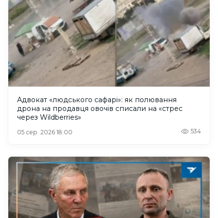
Адвокат «людського сафарі»: як полювання
дрона на продавця овочів списали на «стрес
через Wildberries»
534
05 сер. 2026 18:00