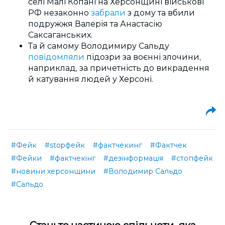
селі Малі Копані на Херсонщині військові
РФ незаконно
забрали
з дому та вбили
подружжя Валерія та Анастасію
Саксаганських.
Та й самому Володимиру Сальду
повідомляли
підозри за воєнні злочини,
наприклад, за причетність до викрадення
й катування людей у Херсоні.
#Фейк
#stopфейк
#фактчекинг
#Фактчек
#Фейки
#фактчекінг
#дезінформація
#стопфейк
#новини херсонщини
#Володимир Сальдо
#Сальдо