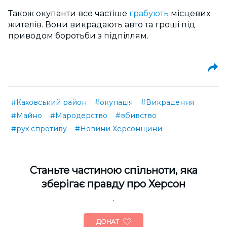
Також окупанти все частіше
грабують
місцевих
жителів. Вони викрадають авто та гроші під
приводом боротьби з підпіллям.
#Каховський район
#окупація
#Викрадення
#Майно
#Мародерство
#вбивство
#рух спротиву
#Новини Херсонщини
Cтаньте частиною спільноти, яка
зберігає правду про Херсон
ДОНАТ