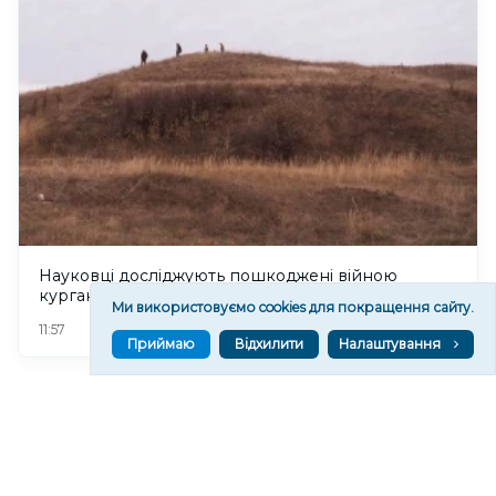
Науковці досліджують пошкоджені війною
кургани Херсонщини
Ми використовуємо cookies для покращення сайту.
88
11:57
Приймаю
Відхилити
Налаштування
Читати ще