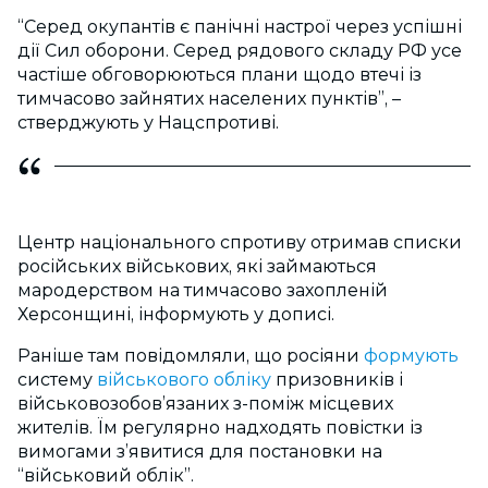
“Серед окупантів є панічні настрої через успішні
дії Сил оборони. Серед рядового складу РФ усе
частіше обговорюються плани щодо втечі із
тимчасово зайнятих населених пунктів”, –
стверджують у Нацспротиві.
Центр національного спротиву отримав списки
російських військових, які займаються
мародерством на тимчасово захопленій
Херсонщині, інформують у дописі.
Раніше там повідомляли, що росіяни
формують
систему
військового обліку
призовників і
військовозобов’язаних з-поміж місцевих
жителів. Їм регулярно надходять повістки із
вимогами з’явитися для постановки на
“військовий облік”.