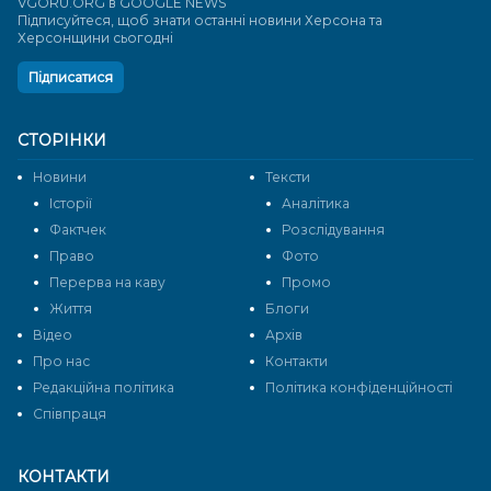
VGORU.ORG в GOOGLE NEWS
Підписуйтеся, щоб знати останні новини Херсона та
Херсонщини сьогодні
Підписатися
СТОРІНКИ
Новини
Тексти
Історії
Аналітика
Фактчек
Розслідування
Право
Фото
Перерва на каву
Промо
Життя
Блоги
Відео
Архів
Про нас
Контакти
Редакційна політика
Політика конфіденційності
Cпівпраця
КОНТАКТИ