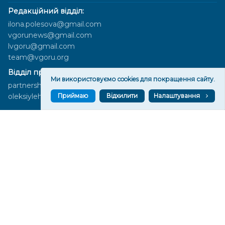
Редакційний відділ:
ilona.polesova@gmail.com
vgorunews@gmail.com
lvgoru@gmail.com
team@vgoru.org
Відділ продажів:
Ми використовуємо cookies для покращення сайту.
partnership@vgoru.org
oleksiylehen@vgoru.org
Приймаю
Відхилити
Налаштування
Засновник медіа «Вгору» Благодійна організація «Фонд
милосердя та здоров'я», ознака неприбутковості - 0036 згідно з
рішенням № 17210346001335 від 06.12.2016 року. Код ЄДРПОУ:
01497439. Основна діяльність – захист прав людини, кампанії
едвокасі, інформаційні кампанії. Місія БО «Фонд милосердя та
здоров’я» – сприяти зміцненню поваги до людської гідності та
прав людини в українському суспільстві, давати знання і надихати
громадян України на активні і відповідальні дії для реалізації