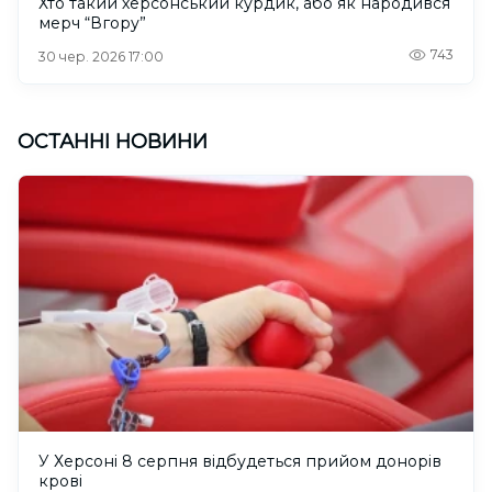
Хто такий херсонський курдик, або як народився
мерч “Вгору”
743
30 чер. 2026 17:00
ОСТАННІ НОВИНИ
У Херсоні 8 серпня відбудеться прийом донорів
крові