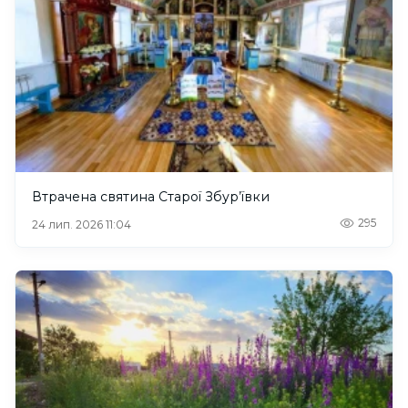
Втрачена святина Старої Збур’ївки
295
24 лип. 2026 11:04