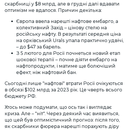
скарбниці у $8 млрд, але в грудні далі вдавати
оптимізм не вдалося. Причин декілька:
Європа ввела нарешті нафтове ембарго, а
колективний Захід – цінову стелю на
російську нафту. В результаті середня ціна
на орківський Urals упала практично удвічі,
– до $47 за барель.
З 5 лютого для Росії почнеться новий етап
шокової терапії – почне діяти ембарго на
нафтопродукти, і матиме ще болючіший
ефект, ніж нафтовий бан.
Сьогодні лише "нафтові" втрати Росії очікуються
в обсязі $102 млрд за 2023 рік. Це чверть всього
бюджету РФ.
Хтось може подумати, що ось так і виглядає
криза. Але – "ніт". Через деякий час виявиться,
що цей був оптимістичний прогноз: після того,
як скарбники фюрера нарешті порахують діру