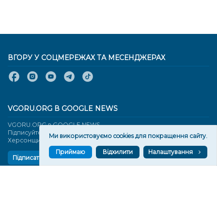
ВГОРУ У СОЦМЕРЕЖАХ ТА МЕСЕНДЖЕРАХ
VGORU.ORG В GOOGLE NEWS
VGORU.ORG в GOOGLE NEWS
Підписуйтеся, щоб знати останні новини Херсона та
Ми використовуємо cookies для покращення сайту.
Херсонщини сьогодні
Приймаю
Відхилити
Налаштування
Підписатися
СТОРІНКИ
Новини
Тексти
Історії
Аналітика