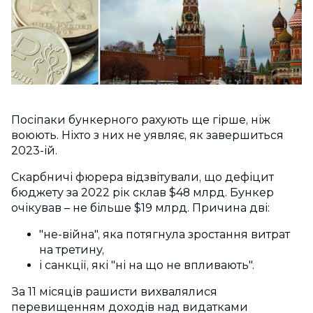
Посіпаки бункерного рахують ще гірше, ніж
воюють. Ніхто з них не уявляє, як завершиться
2023-ій.
Скарбничі фюрера відзвітували, що дефіцит
бюджету за 2022 рік склав $48 млрд. Бункер
очікував – не більше $19 млрд. Причина дві:
"не-війна", яка потягнула зростання витрат
на третину,
і санкції, які "ні на що не впливають".
За 11 місяців рашисти вихвалялися
перевищенням доходів над видатками