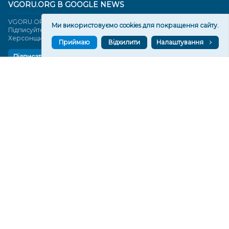
VGORU.ORG В GOOGLE NEWS
VGORU.ORG в GOOGLE NEWS
Ми використовуємо cookies для покращення сайту.
Підписуйтеся, щоб знати останні новини Херсона та
Херсонщини сьогодні
Приймаю
Відхилити
Налаштування
Підписатися
СТОРІНКИ
Новини
Тексти
Історії
Аналітика
Фактчек
Розслідування
Право
Фото
Перерва на каву
Промо
Життя
Блоги
Відео
Архів
Про нас
Контакти
Редакційна політика
Політика конфіденційності
Cпівпраця