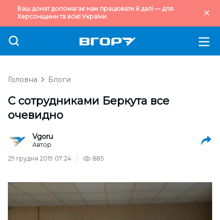
Ваш донат допомагає нам працювати й далі — для
Херсонщини та всієї України.
Головна
Блоги
С сотрудниками Беркута все
очевидно
Vgoru
Автор
29 грудня 2019 07:24
885