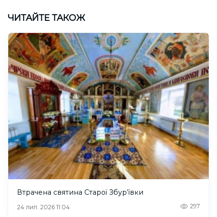
ЧИТАЙТЕ ТАКОЖ
Втрачена святина Старої Збур’ївки
297
24 лип. 2026 11:04