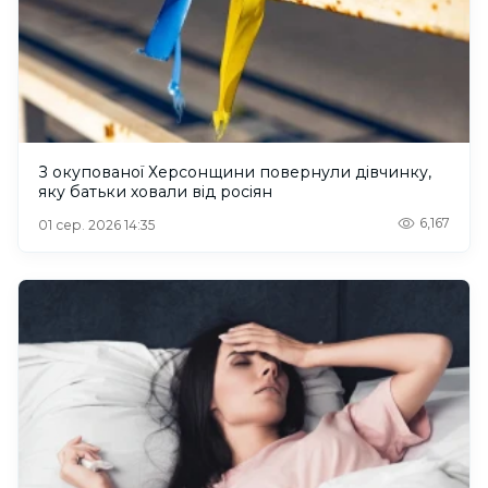
З окупованої Херсонщини повернули дівчинку,
яку батьки ховали від росіян
6,167
01 сер. 2026 14:35