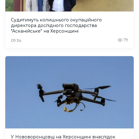
Судитимуть колишнього окупаційного
директора дослідного господарства
"Асканійське" на Херсонщині
79
09:34
У Нововоронцовці на Херсонщині внаслідок