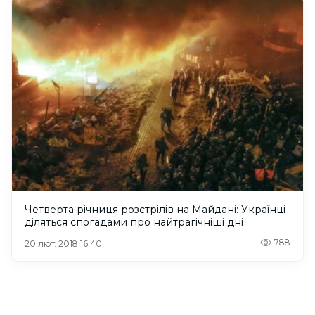
Четверта річниця розстрілів на Майдані: Українці
діляться спогадами про найтрагічніші дні
788
20 лют. 2018 16:40