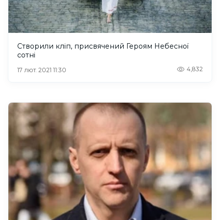
Створили кліп, присвячений Героям Небесної
сотні
4,832
17 лют. 2021 11:30