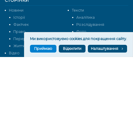
СТОРІНКИ
Новини
Тексти
Історії
Аналітика
Фактчек
Розслідування
Право
Фото
Ми використовуємо cookies для покращення сайту.
Перерва на каву
Промо
Життя
Блоги
Приймаю
Відхилити
Налаштування
Відео
Архів
Про нас
Контакти
Редакційна політика
Політика конфіденційності
Cпівпраця
КОНТАКТИ
Редакційний відділ:
ilona.polesova@gmail.com
vgorunews@gmail.com
lvgoru@gmail.com
team@vgoru.org