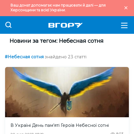
Ваш донат допомагає нам працювати й далі — для
Херсонщини та всієї України.
Новини за тегом: Небесная сотня
#Небесная сотня
знайдено 23 статті
В Україні День пам’яті Героїв Небесної сотні
803