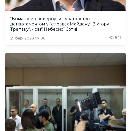
"Вимагаємо повернути кураторство
департаментом у "справах Майдану" Віктору
Трепаку", - сім'ї Небесної Сотні
841
29 бер. 2020 07:00