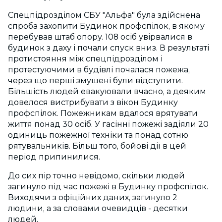
Спецпідрозділом СБУ "Альфа" була здійснена
спроба захопити Будинок профспілок, в якому
перебував штаб опору. 108 осіб увірвалися в
будинок з даху і почали спуск вниз. В результаті
протистояння між спецпідрозділом і
протестуючими в будівлі почалася пожежа,
через що перші змушені були відступити.
Більшість людей евакуювали вчасно, а деяким
довелося вистрибувати з вікон Будинку
профспілок. Пожежникам вдалося врятувати
життя понад 30 осіб. У гасінні пожежі задіяли 20
одиниць пожежної техніки та понад сотню
рятувальників. Більш того, бойові дії в цей
період припинилися.
До сих пір точно невідомо, скільки людей
загинуло під час пожежі в Будинку профспілок.
Виходячи з офіційних даних, загинуло 2
людини, а за словами очевидців - десятки
людей.