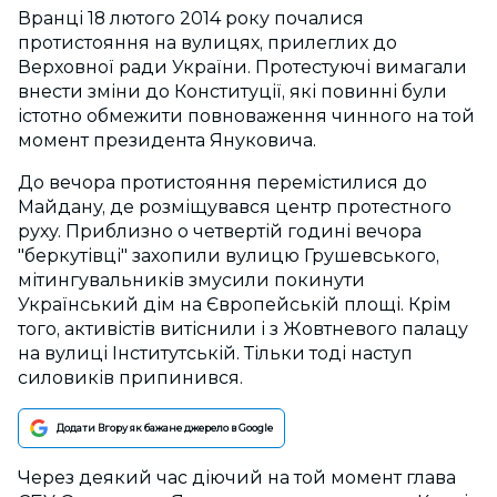
Вранці 18 лютого 2014 року почалися
протистояння на вулицях, прилеглих до
Верховної ради України. Протестуючі вимагали
внести зміни до Конституції, які повинні були
істотно обмежити повноваження чинного на той
момент президента Януковича.
До вечора протистояння перемістилися до
Майдану, де розміщувався центр протестного
руху. Приблизно о четвертій годині вечора
"беркутівці" захопили вулицю Грушевського,
мітингувальників змусили покинути
Український дім на Європейській площі. Крім
того, активістів витіснили і з Жовтневого палацу
на вулиці Інститутській. Тільки тоді наступ
силовиків припинився.
Додати Вгору як бажане джерело в Google
Через деякий час діючий на той момент глава