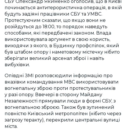
СБУ Олександр Якименко оголосив, що в Києві
починається антитерористична операція, в якій
будуть задіяні працівники СБУ та УМВС.
Протестуючим сказали, що якщо вони не
розійдуться до 18:00, то порядок наведуть
способами, які передбачені законом. Влада
використовувала аргумент в свою користь,
виходячи з якого, в Будинку профспілок, який
був штабом опору і наметовому містечку нібито
зберігали великий арсенал зброї і навіть
вибухівки.
Опівдні ЗМІ розповсюдили інформацію про
вказівки командування МВС використовувати
вогнепальну зброю проти протестувальників
у разі опору. Ввечері в сторону Майдану
Незалежності прямували люди в формі СБУ, з
вогнепальною зброєю. Також був зупинений
повністю Київський метрополітен (нібито через
загрозу теракту), перекрили центральні вулиці
міста.