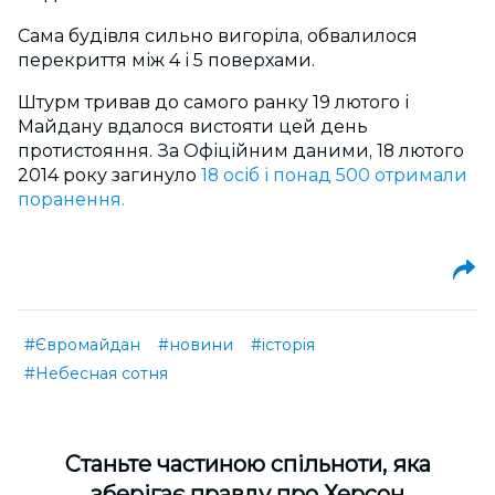
Сама будівля сильно вигоріла, обвалилося
перекриття між 4 і 5 поверхами.
Штурм тривав до самого ранку 19 лютого і
Майдану вдалося вистояти цей день
протистояння. За Офіційним даними, 18 лютого
2014 року загинуло
18 осіб і понад 500 отримали
поранення.
#Євромайдан
#новини
#історія
#Небесная сотня
Cтаньте частиною спільноти, яка
зберігає правду про Херсон