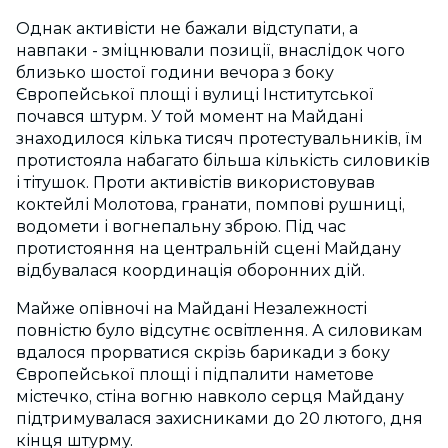
Однак активісти не бажали відступати, а
навпаки - зміцнювали позиції, внаслідок чого
близько шостої години вечора з боку
Європейської площі і вулиці Інститутської
почався штурм. У той момент на Майдані
знаходилося кілька тисяч протестувальників, їм
протистояла набагато більша кількість силовиків
і тітушок. Проти активістів використовував
коктейлі Молотова, гранати, помпові рушниці,
водомети і вогнепальну зброю. Під час
протистояння на центральній сцені Майдану
відбувалася координація оборонних дій.
Майже опівночі на Майдані Незалежності
повністю було відсутнє освітлення. А силовикам
вдалося прорватися скрізь барикади з боку
Європейської площі і підпалити наметове
містечко, стіна вогню навколо серця Майдану
підтримувалася захисниками до 20 лютого, дня
кінця штурму.