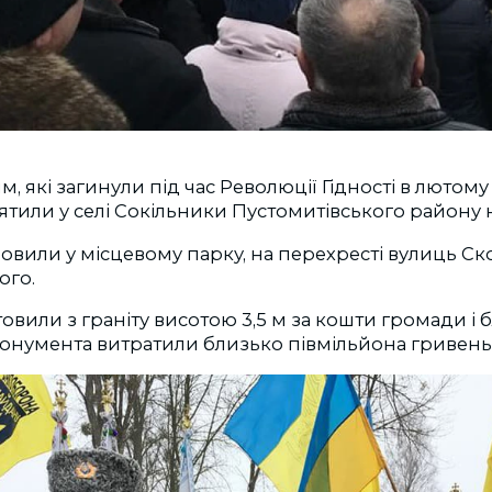
, які загинули під час Революції Гідності в лютому
ятили у селі Сокільники Пустомитівського району 
вили у місцевому парку, на перехресті вулиць Ск
ого.
овили з граніту висотою 3,5 м за кошти громади і б
онумента витратили близько півмільйона гривень