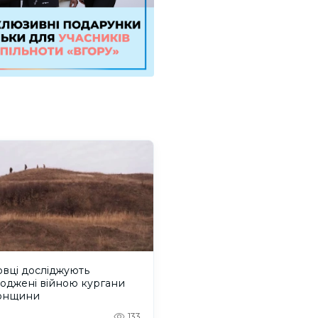
вці досліджують
оджені війною кургани
онщини
133