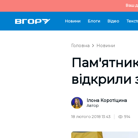
Ваш д
Новини
Блоги
Відео
Текст
Головна
Новини
Пам'ятник
відкрили 
Ілона Коротіцина
Автор
18 лютого 2018 13:43
914