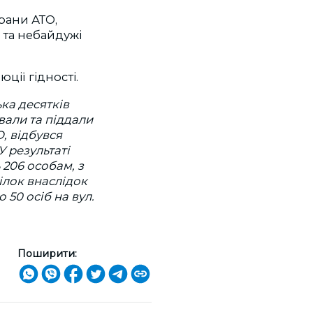
рани АТО,
о та небайдужі
ції гідності.
ька десятків
вали та піддали
О, відбувся
У результаті
 206 особам, з
пілок внаслідок
 50 осіб на вул.
Поширити: