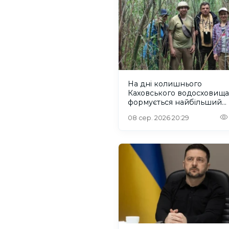
На дні колишнього
Каховського водосховища
формується найбільший
рівновіковий ліс Європи
08 сер. 2026 20:29