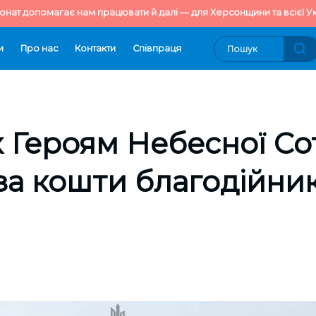
онат допомагає нам працювати й далі — для Херсонщини та всієї Ук
и
Про нас
Контакти
Cпівпраця
 Героям Небесної Со
за кошти благодійник