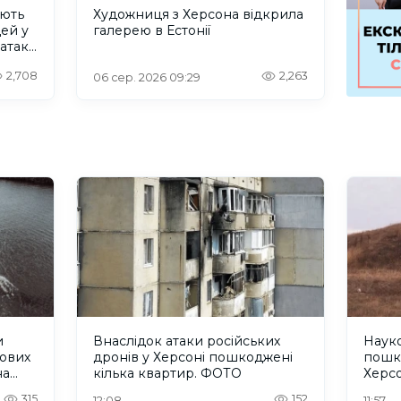
ують
Художниця з Херсона відкрила
дей у
галерею в Естонії
 атаку
2,708
2,263
06 сер. 2026 09:29
и
Внаслідок атаки російських
Науко
кових
дронів у Херсоні пошкоджені
пошк
на
кілька квартир. ФОТО
Херс
315
152
12:08
11:57