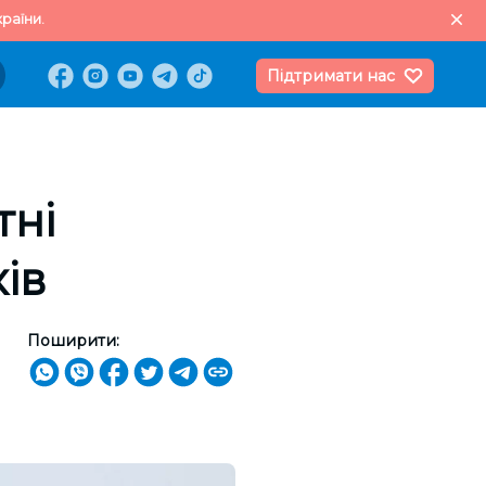
раїни.
Підтримати нас
тні
ів
Поширити: