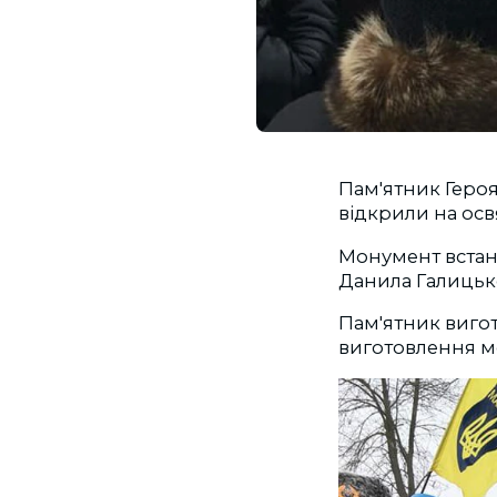
Пам'ятник Героям
відкрили на осв
Монумент встано
Данила Галицьк
Пам'ятник вигот
виготовлення м