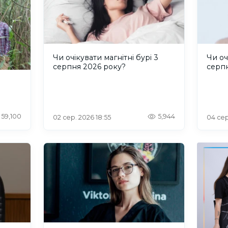
Чи очікувати магнітні бурі 3
Чи оч
серпня 2026 року?
серп
59,100
5,944
02 сер. 2026 18:55
04 сер