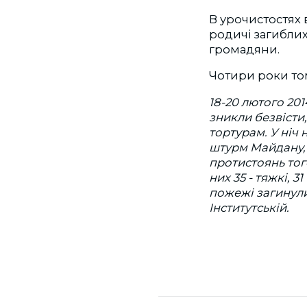
В урочистостях 
родичі загиблих 
громадяни.
Чотири роки том
18-20 лютого 201
зникли безвісти
тортурам. У ніч 
штурм Майдану, 
протистоянь тог
них 35 - тяжкі, 
пожежі загинули
Інститутській.