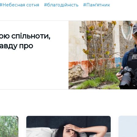
#Небесная сотня
#благодійність
#Пам'ятник
ою спільноти,
равду про