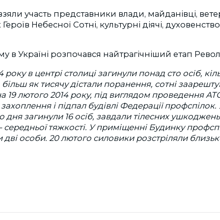
взяли участь представники влади, майданівці, вете
Героїв Небесної Сотні, культурні діячі, духовенств
у в Україні розпочався найтрагічніший етап Револю
4 року в центрі столиці загинули понад сто осіб, кіл
, більш як тисячу дістали поранення, сотні заарешту
на 19 лютого 2014 року, під виглядом проведення АТ
захоплення і підпал будівлі Федерації профспілок. 
о дня загинули 16 осіб, завдали тілесних ушкоджень
31 - середньої тяжкості. У приміщенні Будинку профс
 дві особи. 20 лютого силовики розстріляли близько