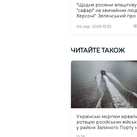
"Щодня росіяни влаштов
"сафарі" на звичайних лю
Херсоні": Зеленський про
російського дрона
04 сер. 2026 15:35
ЧИТАЙТЕ ТАКОЖ
Українські морпіхи зірвал
ротацію російських війсь
у районі Залізного Порту 
Херсонщині. ВІДЕО
12:23