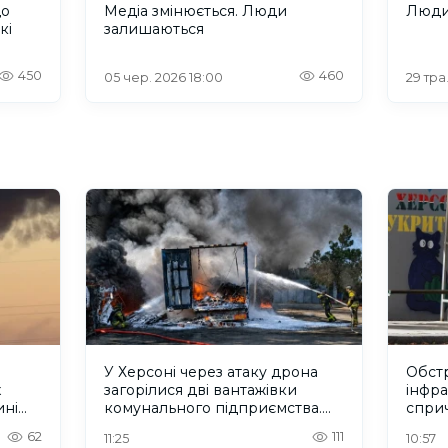
що
Медіа змінюється. Люди
Люди,
кі
залишаються
450
460
05 чер. 2026 18:00
29 тра
У Херсоні через атаку дрона
Обстр
х
загорілися дві вантажівки
інфр
ині
комунального підприємства.
спри
ФОТО
троле
62
111
11:25
10:57
зв'яз