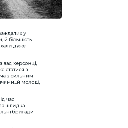
раждалих у
 й більшість -
їхали дуже
вас, херсонці,
же статися з
хоча з сильним
чями...й молоді,
ід час
ла швидка
альні бригади