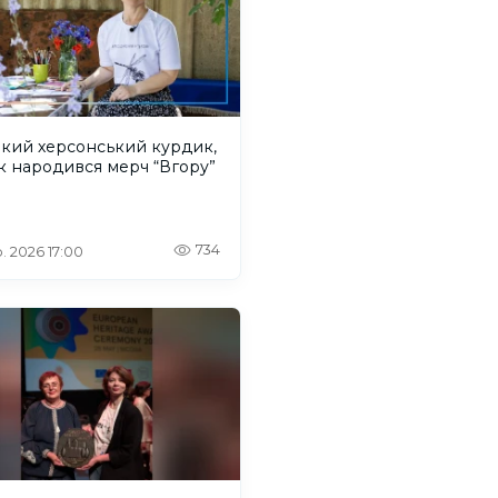
акий херсонський курдик,
к народився мерч “Вгору”
734
. 2026 17:00