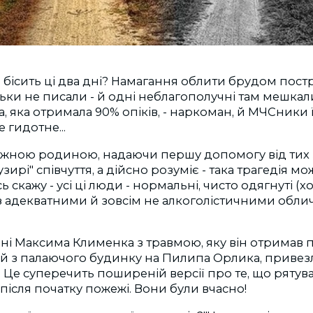
 бісить ці два дні? Намагання облити брудом пост
льки не писали - й одні неблагополучні там мешкали,
а, яка отримала 90% опіків, - наркоман, й МЧСники 
е гидотне...
кожною родиною, надаючи першу допомогу від тих з 
узирі" співчуття, а дійсно розуміє - така трагедія мо
ь скажу - усі ці люди - нор
мальні, чисто одягнуті (
з адекватними й зовсім не алкоголістичними облич
ні Максима Клименка з травмою, яку він отримав п
й з палаючого будинку на Пилипа Орлика, привез
. Це суперечить поширеній версії про те, що рятув
 після початку пожежі. Вони були вчасно!