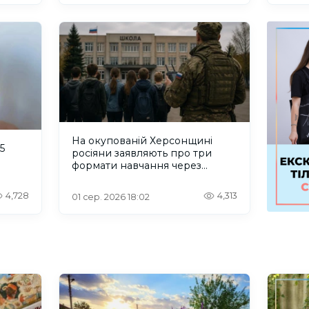
На окупованій Херсонщині
5
росіяни заявляють про три
формати навчання через
проблеми зі світлом та
інтернетом
4,728
4,313
01 сер. 2026 18:02