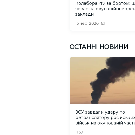
Колаборанти за бортом: 
чекає на окупаційні морсь
заклади
15 чер. 2026 16:11
ОСТАННІ НОВИНИ
ЗСУ завдали удару по
ретранслятору російськи
військ на окупованій част
Херсонщини
11:59