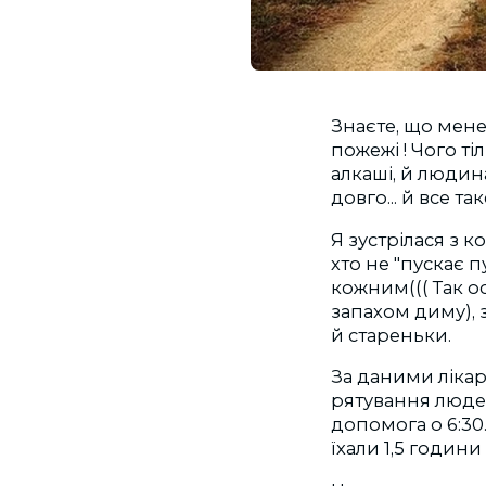
Знаєте, що мене
пожежі ! Чого ті
алкаші, й людин
довго... й все так
Я зустрілася з 
хто не "пускає п
кожним((( Так ос
запахом диму), 
й стареньки.
За даними лікар
рятування люде
допомога о 6:30
їхали 1,5 години