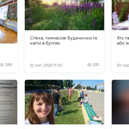
Спека, тимчасові будиночки та
Хто т
квіти в бутлях
або я
289
333
22 лип. 2026 17:00
30 чер