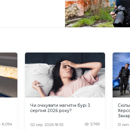
и
Чи очікувати магнітні бурі 3
Скіль
серпня 2026 року?
Херс
Закар
6,094
5,769
02 сер. 2026 18:55
31 лип