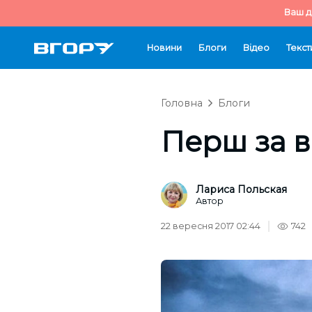
Ваш д
Новини
Блоги
Відео
Текст
Головна
Блоги
Перш за в
Лариса Польская
Автор
22 вересня 2017 02:44
742