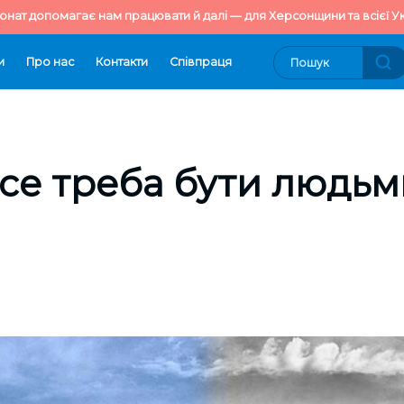
онат допомагає нам працювати й далі — для Херсонщини та всієї Ук
и
Про нас
Контакти
Cпівпраця
се треба бути людьм