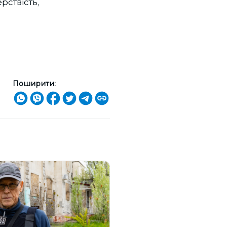
ерствість,
Поширити: