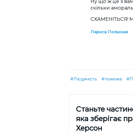
Ну що ж це з вами
скільки аморальні
СХАМЕНІТЬСЯ! Ми
Лариса Польская
#Людяність
#пожежа
#П
Cтаньте частин
яка зберігає п
Херсон