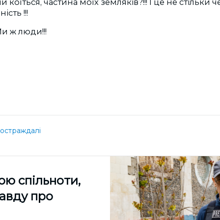
 коїться, частина моїх земляків?!!! І це не стільки ч
сть !!!
 ж люди!!!
остраждалі
ою спільноти,
равду про