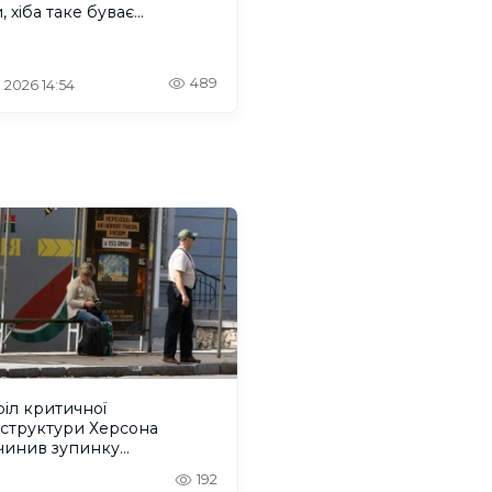
 хіба таке буває...
489
. 2026 14:54
іл критичної
аструктури Херсона
чинив зупинку
йбусів, перебої з водою і
192
ком