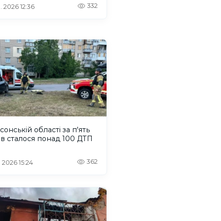
ських атак, – ІМІ
332
. 2026 12:36
сонській області за п'ять
ів сталося понад 100 ДТП
362
. 2026 15:24