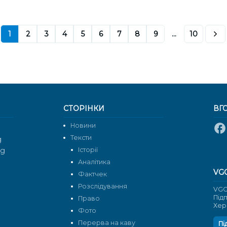
1
2
3
4
5
6
7
8
9
...
10
СТОРІНКИ
ВГ
Новини
Тексти
g
rg
Історії
Аналітика
VG
Фактчек
Розслідування
VGO
Під
Право
Хер
Фото
Перерва на каву
Пі