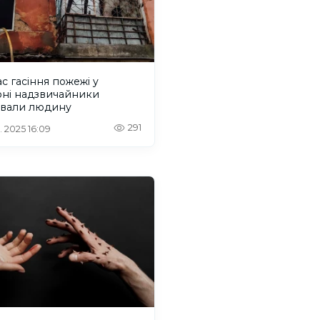
ас гасіння пожежі у
оні надзвичайники
ували людину
291
. 2025 16:09