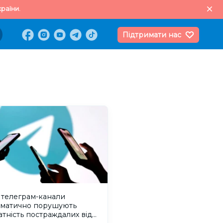
раїни.
Підтримати нас
 телеграм-канали
ематично порушують
тність постраждалих від