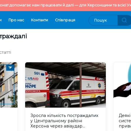
онат допомагає нам працювати й далі — для Херсонщини та всієї Ук
и
Про нас
Контакти
Cпівпраця
страждалі
татті
Зросла кількість постраждалих
Деякі
у Центральному районі
сист
Херсона через авіаудар
прива