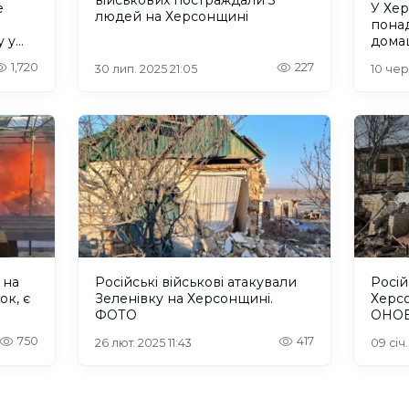
е
У Хер
людей на Херсонщині
пона
 у
дома
1,720
227
30 лип. 2025 21:05
10 чер.
 на
Російські військові атакували
Росій
ок, є
Зеленівку на Херсонщині.
Херсо
ФОТО
ОНО
750
417
26 лют. 2025 11:43
09 січ.