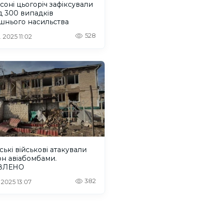
соні цьогоріч зафіксували
д 300 випадків
шнього насильства
528
 2025 11:02
ські військові атакували
н авіабомбами.
ВЛЕНО
382
 2025 13:07