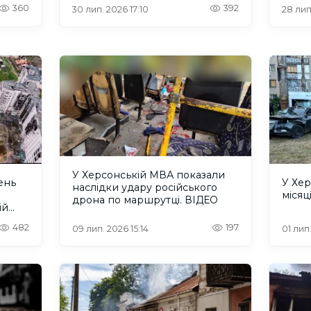
російських військ
росій
360
392
30 лип. 2026 17:10
28 лип
У Херсонській МВА показали
ень
У Хер
наслідки удару російського
місяц
дрона по маршрутці. ВІДЕО
ій
482
197
09 лип. 2026 15:14
01 лип