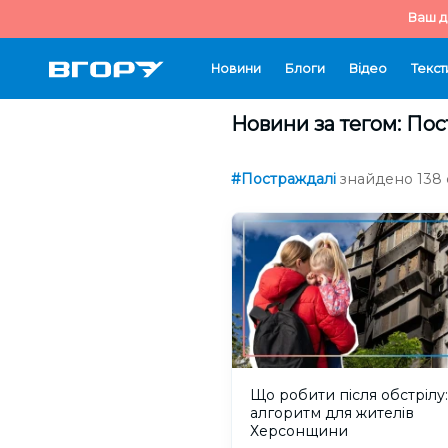
Ваш д
Новини
Блоги
Відео
Текст
Новини за тегом: По
#Постраждалі
знайдено 138 с
Що робити після обстрілу:
алгоритм для жителів
Херсонщини