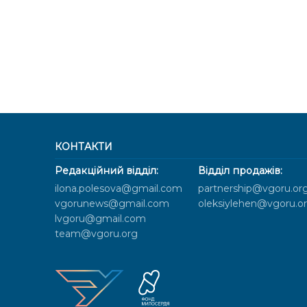
КОНТАКТИ
Редакційний відділ:
Відділ продажів:
ilona.polesova@gmail.com
partnership@vgoru.or
vgorunews@gmail.com
oleksiylehen@vgoru.o
lvgoru@gmail.com
team@vgoru.org