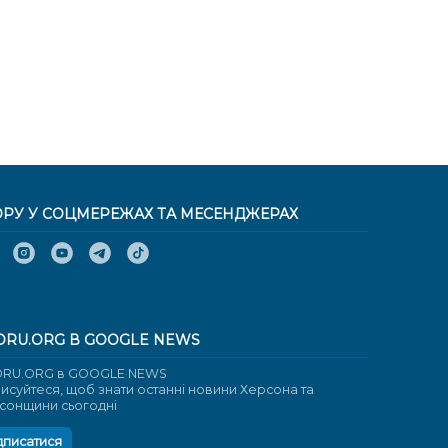
ОРУ У СОЦМЕРЕЖАХ ТА МЕСЕНДЖЕРАХ
ORU.ORG В GOOGLE NEWS
RU.ORG в GOOGLE NEWS
писуйтеся, щоб знати останні новини Херсона та
сонщини сьогодні
дписатися