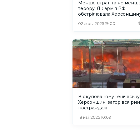
Менше втрат, та не менш
терору. Як армія РФ
обстрілювала Херсонщину
вересні
02 жов. 2025 19:00
В окупованому Генічеську
Херсонщині загорівся рин
постраждалі
18 кві. 2025 10:09