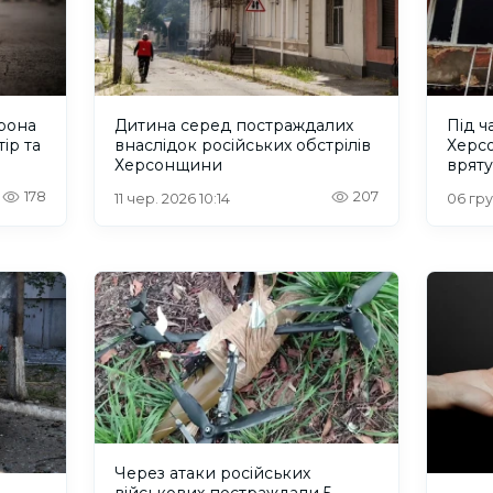
рона
Дитина серед постраждалих
Під ч
ір та
внаслідок російських обстрілів
Херс
Херсонщини
врят
178
207
11 чер. 2026 10:14
06 гру
Через атаки російських
військових постраждали 5