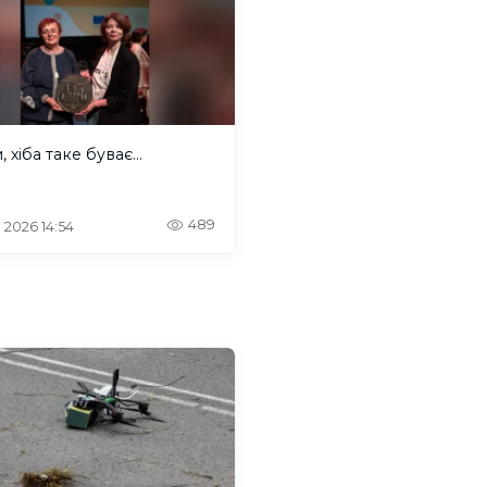
 хіба таке буває...
489
. 2026 14:54