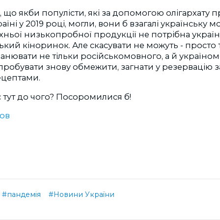
, що якби популісти, які за допомогою олігархату
аїні у 2019 році, могли, вони б взагалі українську м
їхньої низькопробної продукції не потрібна україн
ький кіноринок. Але скасувати не можуть - просто 
анювати не тільки російськомовного, а й україном
спробувати знову обмежити, загнати у резервацію
ецептами.
 тут до чого? Посоромилися б!
ков
#пандемія
#Новини України