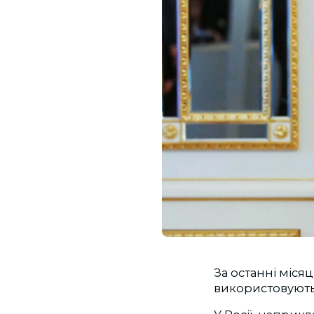
За останні міся
використовують 