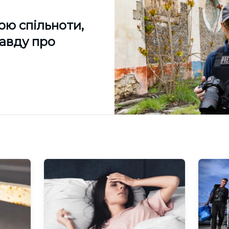
ою спільноти,
равду про