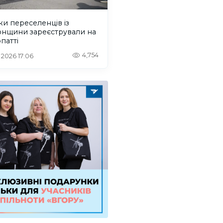
ки переселенців із
онщини зареєстрували на
патті
4,754
. 2026 17:06