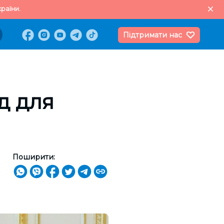
раїни.
Підтримати нас
д для
Поширити: