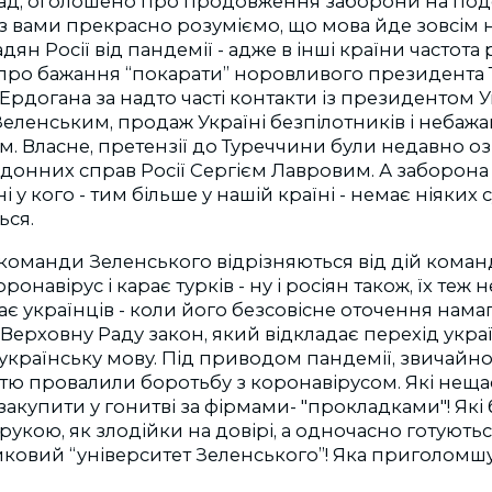
клад, оголошено про продовження заборони на под
 з вами прекрасно розуміємо, що мова йде зовсім
ян Росії від пандемії - адже в інші країни частота 
А про бажання “покарати” норовливого президента
Ердогана за надто часті контакти із президентом 
ленським, продаж Україні безпілотників і небаж
. Власне, претензії до Туреччини були недавно оз
донних справ Росії Сергієм Лавровим. А заборона 
ні у кого - тим більше у нашій країні - немає ніяких 
ься.
ї команди Зеленського відрізняються від дій коман
онавірус і карає турків - ну і росіян також, їх теж 
є українців - коли його безсовісне оточення нама
Верховну Раду закон, який відкладає перехід укра
 українську мову. Під приводом пандемії, звичайно 
стю провалили боротьбу з коронавірусом. Які нещ
акупити у гонитві за фірмами- "прокладками"! Які б
рукою, як злодійки на довірі, а одночасно готують
йковий “університет Зеленського”! Яка приголом