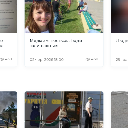
що
Медіа змінюється. Люди
Люди,
кі
залишаються
450
460
05 чер. 2026 18:00
29 тра