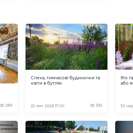
Спека, тимчасові будиночки та
Хто т
квіти в бутлях
або я
289
333
22 лип. 2026 17:00
30 чер