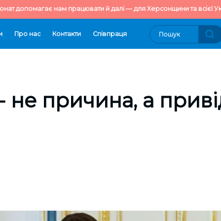
онат допомагає нам працювати й далі — для Херсонщини та всієї Ук
и
Про нас
Контакти
Cпівпраця
- не причина, а приві