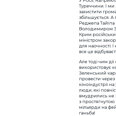
У Росії, напри
Туреччини. І ми
захистити громад
збільшується. 
Реджепа Тайїпа 
Володимиром Зе
Крим російським
міністром закор
для наочності. І 
все це відбуваєт
Але тоді чим ді
використовує кор
Зеленський кара
провести через 
кіноіндустрії на
люди, які повні
вмудрились не з
з простягнутою 
мільярди на фе
ганьба!