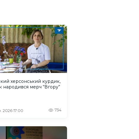
акий херсонський курдик,
к народився мерч “Вгору”
734
. 2026 17:00