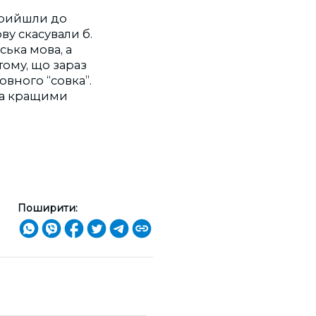
 прийшли до
ову скасували б.
ська мова, а
тому, що зараз
овного “совка”.
 за кращими
Поширити: