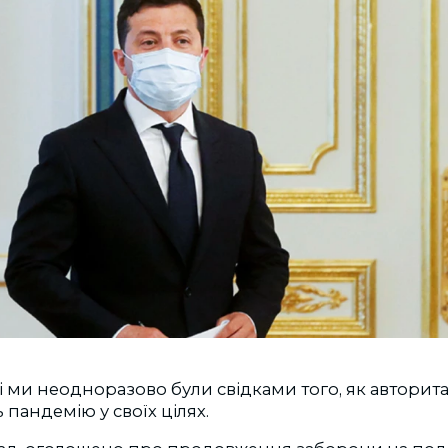
ці ми неодноразово були свідками того, як автори
пандемію у своїх цілях.