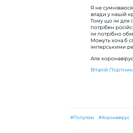
Я не сумніваюся
влади у нашій кр
Тому що їм для 
потрібен російс
їм потрібно обм
Можуть хоча б 
імперськими р
Але коронавірус
Віталій Портни
#Популізм
#Коронавірус