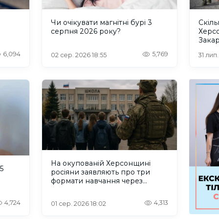
и
Чи очікувати магнітні бурі 3
Скіль
серпня 2026 року?
Херс
Закар
6,094
5,769
02 сер. 2026 18:55
31 лип
На окупованій Херсонщині
5
росіяни заявляють про три
формати навчання через
проблеми зі світлом та
інтернетом
4,724
4,313
01 сер. 2026 18:02