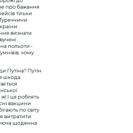
орожі до
 не про бажання
рейсів тільки
 Туреччини
України
ання визнати
вучені
на польоти -
сумнівів, чому
ди Путіна? Путін
не шкода.
гається
їнської
ж! І це роблять
асні вакцини
ігають по світу
ся витратити
шуюча щоденна