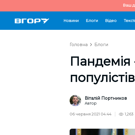
Ваш д
Новини
Блоги
Відео
Текст
Головна
Блоги
Пандемія 
популістів
Віталій Портников
Автор
06 червня 2021 04:44
1,263