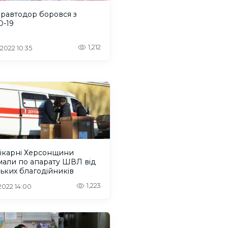
равтодор боровся з
D-19
1,212
 2022 10:35
лікарні Херсонщини
мали по апарату ШВЛ від
ьких благодійників
1,223
 2022 14:00