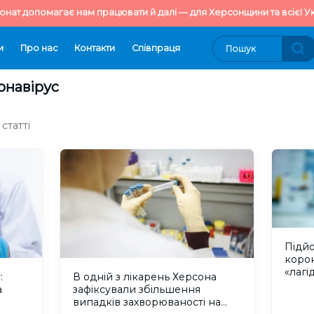
онат допомагає нам працювати й далі — для Херсонщини та всієї Ук
и
Про нас
Контакти
Cпівпраця
онавірус
статті
Підйо
корон
«лагі
:
В одній з лікарень Херсона
а
зафіксували збільшення
випадків захворюваності на