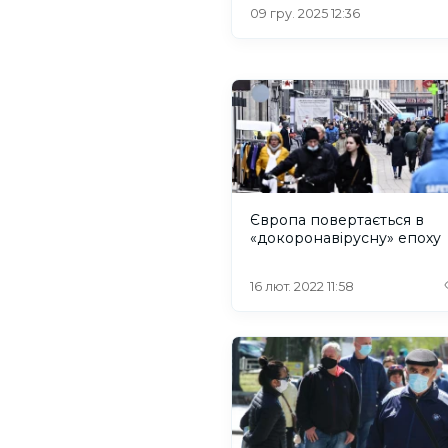
09 гру. 2025 12:36
Європа повертається в
«докоронавірусну» епоху
16 лют. 2022 11:58