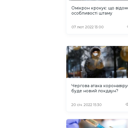
Омікрон крокує: що відом
особливості штаму
07 лют. 2022 13:00
Чергова атака коронавірус
буде новий локдаун?
20 січ. 2022 15:30