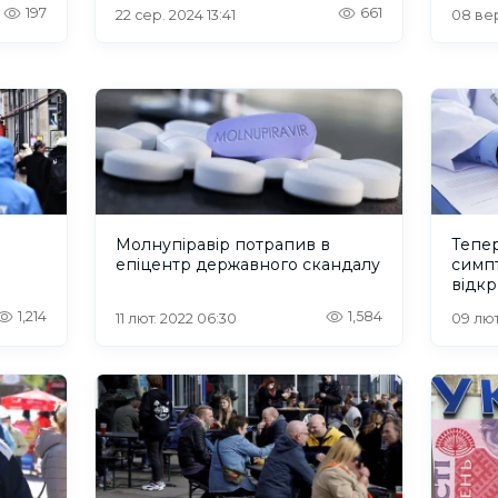
COVID-19
197
661
22 сер. 2024 13:41
08 вер
Молнупіравір потрапив в
Тепе
епіцентр державного скандалу
симп
відкр
1,214
1,584
11 лют. 2022 06:30
09 лют