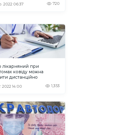
720
. 2022 06:37
р лікарняний при
томах ковіду можна
ити дистанційно
1,353
. 2022 14:00