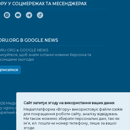
ОРУ У СОЦМЕРЕЖАХ ТА МЕСЕНДЖЕРАХ
ORU.ORG В GOOGLE NEWS
RU.ORG в GOOGLE NEWS
писуйтеся, щоб знати останні новини Херсона та
сонщини сьогодні
дписатися
Cайт запитує згоду на використання ваших даних
026 Медіаплатформа "Вгору". Використання матеріалів
ту vgoru.org лише за умови активного посилання на
Медіаплатформа «Вгору» використовує файли cookie
кретний матеріал не нижче другого абзацу.
для покращення роботи сайту, аналізу відвідувань.
Ми також можемо збирати персональні дані, такі як
ім’я, ел. пошта чи номер телефону, лише за вашої
згоди.