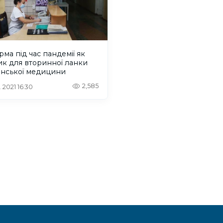
ма під час пандемії як
к для вторинної ланки
онської медицини
2,585
 2021 16:30