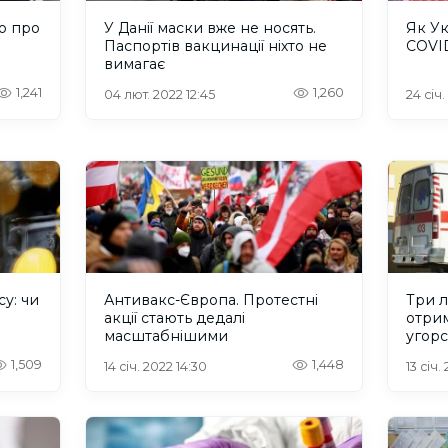
о про
У Данії маски вже не носять.
Як Ук
Паспортів вакцинації ніхто не
COVI
вимагає
1,241
1,260
04 лют. 2022 12:45
24 січ.
у: чи
Антивакс-Європа. Протестні
Три 
акції стають дедалі
отри
масштабнішими
угорс
1,509
1,448
14 січ. 2022 14:30
13 січ.