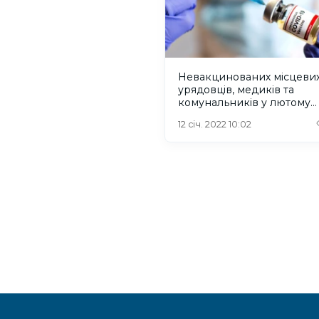
Невакцинованих місцеви
урядовців, медиків та
комунальників у лютому
збираються відсторонити 
12 січ. 2022 10:02
роботи