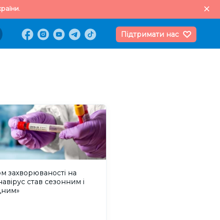
раїни.
Підтримати нас
м захворюваності на
авірус став сезонним і
дним»