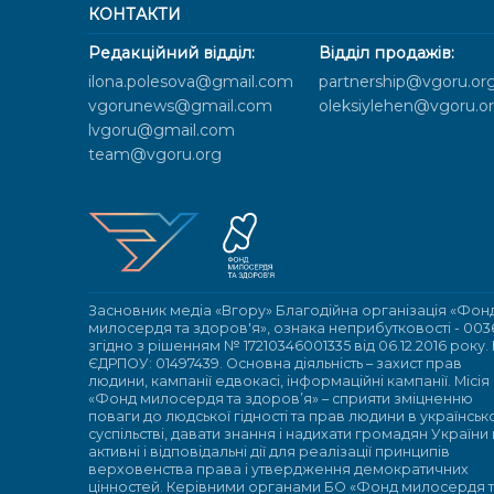
КОНТАКТИ
Редакційний відділ:
Відділ продажів:
ilona.polesova@gmail.com
partnership@vgoru.or
vgorunews@gmail.com
oleksiylehen@vgoru.o
lvgoru@gmail.com
team@vgoru.org
Засновник медіа «Вгору» Благодійна організація «Фон
милосердя та здоров'я», ознака неприбутковості - 003
згідно з рішенням № 17210346001335 від 06.12.2016 року.
ЄДРПОУ: 01497439. Основна діяльність – захист прав
людини, кампанії едвокасі, інформаційні кампанії. Місія
«Фонд милосердя та здоров’я» – сприяти зміцненню
поваги до людської гідності та прав людини в українсь
суспільстві, давати знання і надихати громадян України
активні і відповідальні дії для реалізації принципів
верховенства права і утвердження демократичних
цінностей. Керівними органами БО «Фонд милосердя 