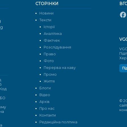
СТОРІНКИ
ВГ
Новини
Тексти
g
rg
Історії
Аналітика
VG
Фактчек
Розслідування
VGO
Під
Право
Хер
Фото
Перерва на каву
Пі
Промо
д
Життя
6
Блоги
 Код
Відео
 БО
© 2
Архів
сай
кому
Про нас
кон
 на
Контакти
Редакційна політика
та