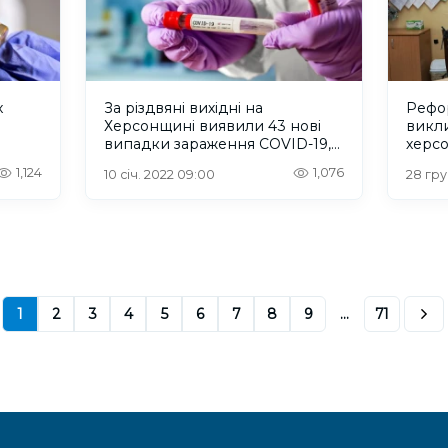
х
За різдвяні вихідні на
Рефор
Херсонщині виявили 43 нові
викли
випадки зараження COVID-19,
херс
від
154 людини одужало
1,124
1,076
10 січ. 2022 09:00
28 гру.
1
2
3
4
5
6
7
8
9
...
71