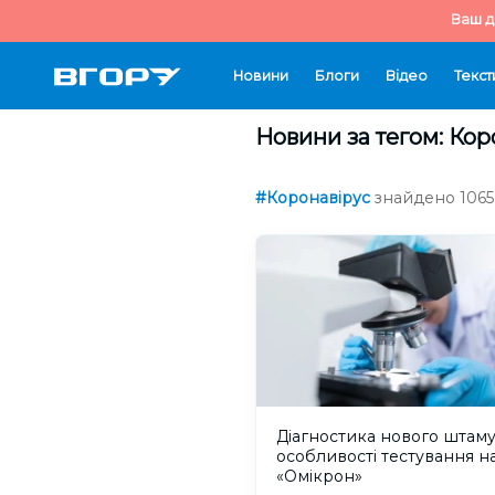
Ваш д
Новини
Блоги
Відео
Текст
Новини за тегом: Кор
#Коронавірус
знайдено 1065 
Діагностика нового штаму
особливості тестування н
«Омікрон»