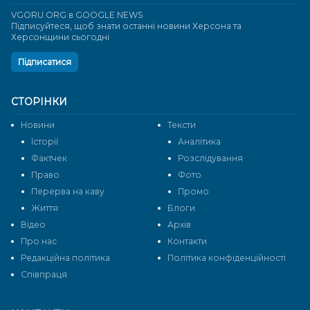
VGORU.ORG в GOOGLE NEWS
Підписуйтеся, щоб знати останні новини Херсона та
Херсонщини сьогодні
Підписатися
СТОРІНКИ
Новини
Тексти
Історії
Аналітика
Фактчек
Розслідування
Право
Фото
Перерва на каву
Промо
Життя
Блоги
Відео
Архів
Про нас
Контакти
Редакційна політика
Політика конфіденційності
Cпівпраця