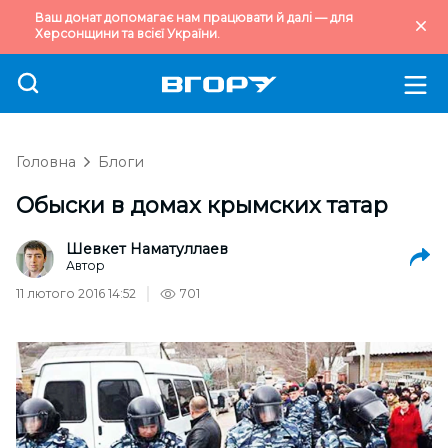
Ваш донат допомагає нам працювати й далі — для
Херсонщини та всієї України.
Головна
Блоги
Обыски в домах крымских татар
Шевкет Наматуллаев
Автор
11 лютого 2016 14:52
701