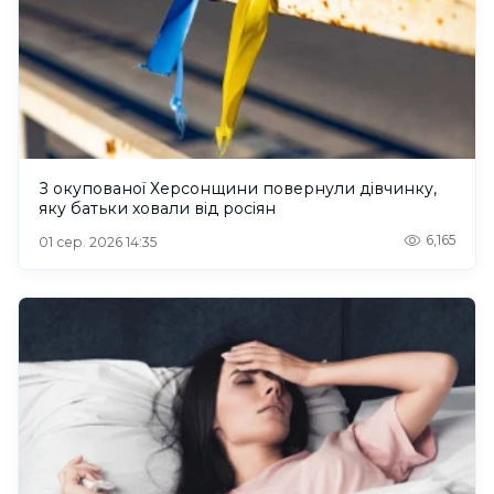
З окупованої Херсонщини повернули дівчинку,
яку батьки ховали від росіян
6,165
01 сер. 2026 14:35