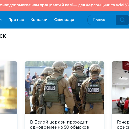
онат допомагає нам працювати й далі — для Херсонщини та всієї Ук
и
Про нас
Контакти
Cпівпраця
ск
В Белой церкви проходит
Генер
одновременно 50 обысков
офиса