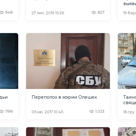
948
827
27 лип. 2019 15:26
19 бер
дьи
Переполох в мэрии Олешек
Таин
свящ
788
1,023
05 кві. 2017 10:45
16 гру