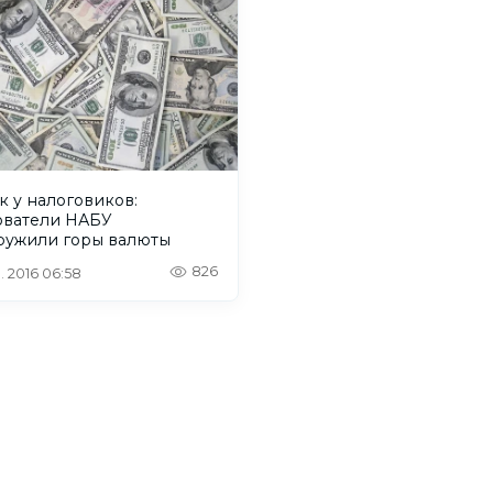
 у налоговиков:
ователи НАБУ
ружили горы валюты
826
. 2016 06:58