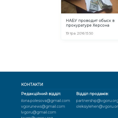
НАБУ проводит обыск в
прокуратуре Херсона
19 тра. 2016 15:50
КОНТАКТИ
Редакційний відділ:
Відділ продажів:
ilona.polesova@gmail.com
partnership@vgoru.or
vgorunews@gmail.com
oleksiylehen@vgoru.o
lvgoru@gmail.com
team@vgoru.org