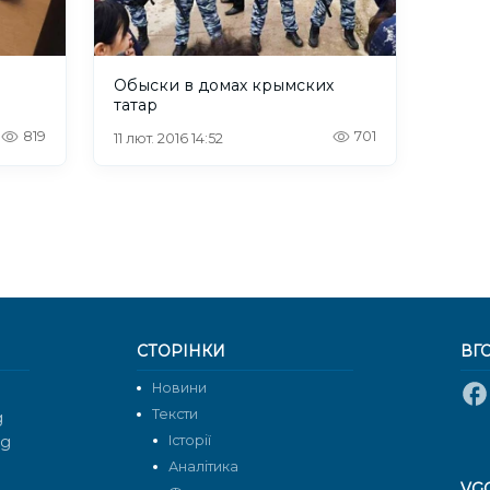
Обыски в домах крымских
татар
819
701
11 лют. 2016 14:52
СТОРІНКИ
ВГ
Новини
Тексти
g
rg
Історії
Аналітика
VG