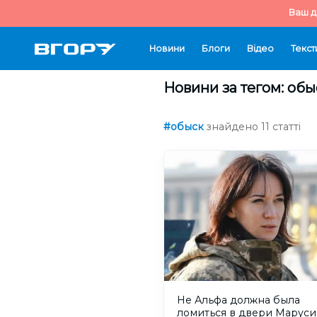
Ваш д
Новини
Блоги
Відео
Текст
Новини за тегом: обы
#обыск
знайдено 11 статті
Не Альфа должна была
ломиться в двери Маруси