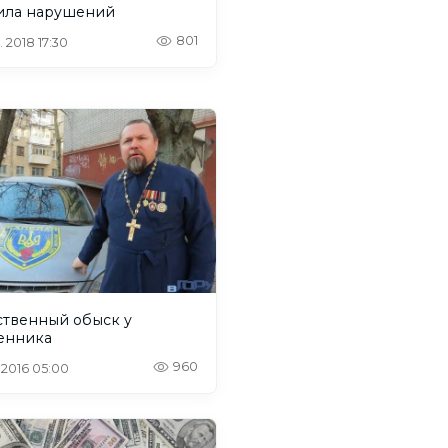
выявила нарушений
801
. 2018 17:30
ственный обыск у
енника
960
. 2016 05:00