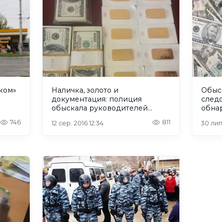
 «колпаком»
Наличка, золото и
Обыск
документация: полиция
след
обыскала руководителей
обна
банка Михайловский
746
811
12 сер. 2016 12:34
30 лип