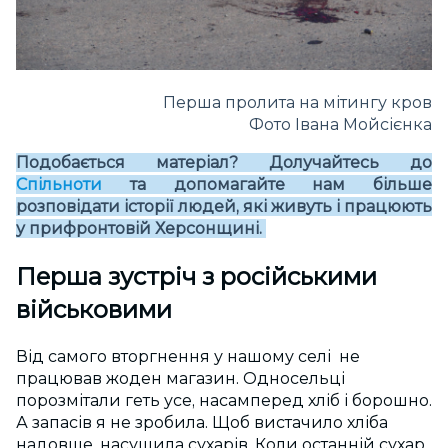
Перша пролита на мітингу кров
Фото Івана Мойсієнка
Подобається матеріал? Долучайтесь до
Спільноти
та допомагайте нам більше
розповідати історії людей, які живуть і працюють
у прифронтовій Херсонщині.
Перша зустріч з російськими
військовими
Від самого вторгнення у нашому селі не
працював жоден магазин. Односельці
порозмітали геть усе, насамперед хліб і борошно.
А запасів я не зробила. Щоб вистачило хліба
надовше, насушила сухарів. Коли останній сухар