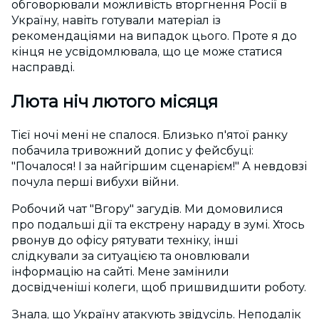
обговорювали можливість вторгнення Росії в
Україну, навіть готували матеріал із
рекомендаціями на випадок цього. Проте я до
кінця не усвідомлювала, що це може статися
насправді.
Люта ніч лютого місяця
Тієї ночі мені не спалося. Близько п'ятої ранку
побачила тривожний допис у фейсбуці:
"Почалося! І за найгіршим сценарієм!" А невдовзі
почула перші вибухи війни.
Робочий чат "Вгору" загудів. Ми домовилися
про подальші дії та екстрену нараду в зумі. Хтось
рвонув до офісу рятувати техніку, інші
слідкували за ситуацією та оновлювали
інформацію на сайті. Мене замінили
досвідченіші колеги, щоб пришвидшити роботу.
Знала, що Україну атакують звідусіль. Неподалік