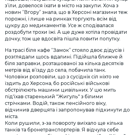
з’їли, довелося їхати в місто на закупи. Хоча з
новин “Вгору” знала, що в Херсоні магазини теж
порожні, і лише на ринках торгують всім від
цукру до медикаментів. Усе ж сподівалася
роздобути трохи їжі. А ще дуже хотіла провідати
дочку, тож ще вдосвіта пішла ловити попутку.
На трасі біля кафе “Замок” стояло двоє дідусів і
розглядали щось вдалині. Підійшла ближче й
біля заправки, розташованої за кілька десятків
метрів від в’їзду до села, побачила танк.
Чоловіки розповіли, що з сусідніх сіл ніхто не
їздить до Херсона, бо російські військові
обстрілюють машини цивільних. У цю мить
під'їхав старенький "Жигуль" з білими
стрічками. Водій, також пенсійного віку,
відчинив дверцята і запропонував підкинути до
міста.
Коли рушили, з-за повороту виїхало ще кілька
танків та бронетранспортерів. Я відчула себе