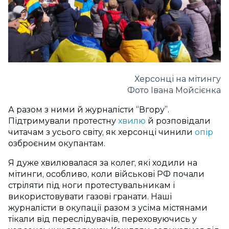
Херсонці на мітингу
Фото Івана Мойсієнка
А разом з ними й журналісти “Вгору”.
Підтримували протестну
хвилю
й розповідали
читачам з усього світу, як херсонці чинили
опір
озброєним окупантам.
Я дуже хвилювалася за колег, які ходили на
мітинги, особливо, коли військові РФ почали
стріляти під ноги протестувальникам і
використовувати газові гранати. Наші
журналісти в окупації разом з усіма містянами
тікали від переслідувачів, переховуючись у