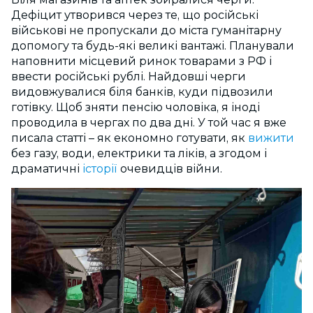
Дефіцит утворився через те, що російські
військові не пропускали до міста гуманітарну
допомогу та будь-які великі вантажі. Планували
наповнити місцевий ринок товарами з РФ і
ввести російські рублі. Найдовші черги
видовжувалися біля банків, куди підвозили
готівку. Щоб зняти пенсію чоловіка, я іноді
проводила в чергах по два дні. У той час я вже
писала статті – як економно готувати, як
вижити
без газу, води, електрики та ліків, а згодом і
драматичні
історії
очевидців війни.