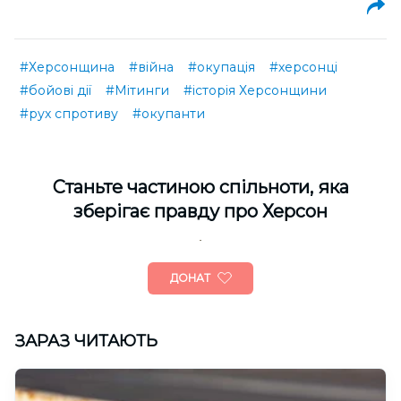
#Херсонщина
#війна
#окупація
#херсонці
#бойові дії
#Мітинги
#історія Херсонщини
#рух спротиву
#окупанти
Cтаньте частиною спільноти, яка
зберігає правду про Херсон
ДОНАТ
ЗАРАЗ ЧИТАЮТЬ