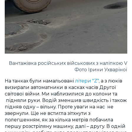
Вантажівка російських військових з наліпкою V
Фото Ірини Ухваріної
На танках були намальовані
літери "Z"
, а з люків
визирали автоматники в касках часів Другої
світової війни. Ми наблизилися до колони та
підняли руки. Водій зменшив швидкість і також
підняв одну – вільну. Проте уваги на нас не
звернули. Ще не встигла зітхнути з
полегшенням, як за кілька метрів побачила
першу розстріляну машину, далі – другу. В одній