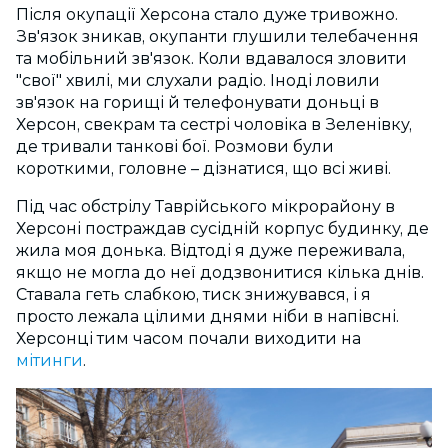
Після окупації Херсона стало дуже тривожно.
Зв'язок зникав, окупанти глушили телебачення
та мобільний зв'язок. Коли вдавалося зловити
"свої" хвилі, ми слухали радіо. Іноді ловили
зв'язок на горищі й телефонувати доньці в
Херсон, свекрам та сестрі чоловіка в Зеленівку,
де тривали танкові бої. Розмови були
короткими, головне – дізнатися, що всі живі.
Під час обстрілу Таврійського мікрорайону в
Херсоні постраждав сусідній корпус будинку, де
жила моя донька. Відтоді я дуже переживала,
якщо не могла до неї додзвонитися кілька днів.
Ставала геть слабкою, тиск знижувався, і я
просто лежала цілими днями ніби в напівсні.
Херсонці тим часом почали виходити на
мітинги
.