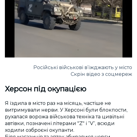
Російські військові в’їжджають у місто
Скрін відео з соцмереж
Херсон під окупацією
Я їздила в місто раз на місяць, частіше не
витримували нерви. У Херсоні були блокпости,
рухалася ворожа військова техніка та цивільні
автівки, позначені літерами "Z" і “V“, всюди
ходили озброєні окупанти.
Біля магазинів та аптек збиралися черги.