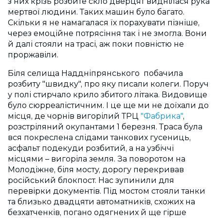
з них крізь розбите скло дверцят виднілася рука
мертвої людини. Таких машин було багато.
Скільки я не намагалася їх порахувати пізніше,
через емоційне потрясіння так і не змогла. Вони
й далі стояли на трасі, аж поки повністю не
проржавіли.
Біля селища Наддніпрянського побачила
розбиту "швидку", про яку писали колеги. Поруч
у полі стирчало крило збитого літака. Видовище
було сюрреалістичним. І це ще ми не доїхали до
місця, де чорнів вигорілий ТРЦ
"Фабрика"
,
розстріляний окупантами 1 березня. Траса була
вся покреслена слідами танкових гусениць,
асфальт подекуди розбитий, а на узбіччі
місцями – вигоріла земля. За поворотом на
Молодіжне, біля мосту, дорогу перекривав
російський блокпост. Нас зупинили для
перевірки документів. Під мостом стояли танки
та близько двадцяти автоматників, схожих на
безхатченків, погано одягнених й ще гірше