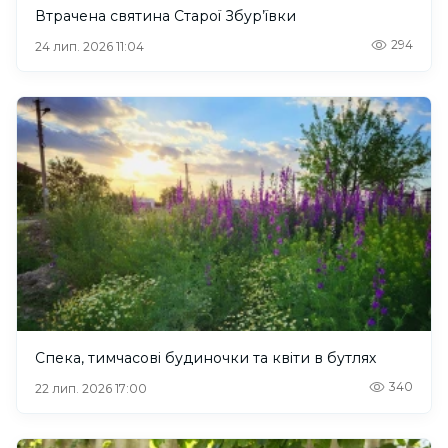
Втрачена святина Старої Збур’ївки
294
24 лип. 2026 11:04
Спека, тимчасові будиночки та квіти в бутлях
340
22 лип. 2026 17:00