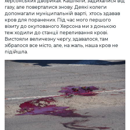
херсонських двориках. Кашляли, задихалися від
газу, але поверталися знову. Деякі колеги
допомагали муніципальній варті, хтось здавав
кров для поранених. Під час мого першого
візиту до окупованого Херсона ми з донькою
теж ходили до станції переливання крові.
Вистояли величезну чергу, здавалося, там
зібралося все місто, але, на жаль, наша кров не
підійшла.