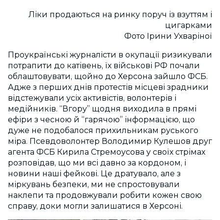
Ліки продаються на ринку поруч із взуттям і
цигарками
Фото Ірини Ухваріної
Проукраїнські журналісти в окупації ризикували
потрапити до катівень, їх військові РФ почали
облаштовувати, щойно до Херсона зайшло ФСБ.
Адже з перших днів протестів місцеві зрадники
відстежували усіх активістів, волонтерів і
медійників. “Вгору” щодня виходила в прямі
ефіри з чесною й “гарячою” інформацією, що
дуже не подобалося прихильникам руського
міра. Псевдоволонтер Володимир Кулешов друг
агента ФСБ Кирила Стремоусова у своїх стрімах
розповідав, що ми всі давно за кордоном, і
новини наші фейкові. Це дратувало, але з
міркувань безпеки, ми не спростовували
наклепи та продовжували робити кожен свою
справу, доки могли залишатися в Херсоні.