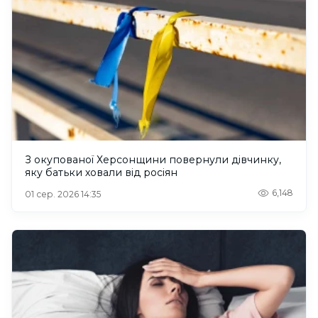
З окупованої Херсонщини повернули дівчинку,
яку батьки ховали від росіян
6,148
01 сер. 2026 14:35