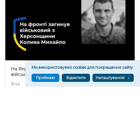
Ми використовуємо cookies для покращення сайту.
На Херсонщину «на щиті» повертається
військовий Михайло Колива
Приймаю
Відхилити
Налаштування
33
15:42