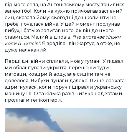
від мого села, на Антонівському мосту, точилися
запеклі бої. Коли на кухню причовгав заспаний
син, сказала йому: сьогодні до школи йти не
треба, почалася війна. У цей момент пролунав
вибух, і батько запитав його, як він до цього
ставиться. Малий відповів:
"Не вистачає тільки
коли й чипсів"
. Я зраділа, він жартує, а отже, не
дуже наляканий.
Перші дні війни спливли, мов у тумані. У підвалі
ми облаштували укриття, перенісши туди
матраци, ковдри й воду, але сидіти там не
довелося. Вибухи лунали далеко. Лише раз хата
здригнулася, коли поруч підірвали українську
машину ППО та кілька разів низько над хатами
пролітали гелікоптери.