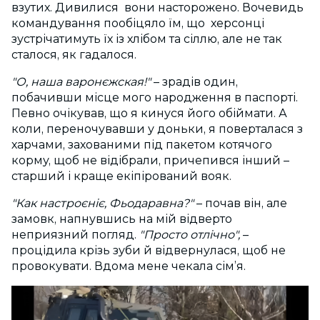
взутих. Дивилися вони насторожено. Вочевидь
командування пообіцяло їм, що херсонці
зустрічатимуть їх із хлібом та сіллю, але не так
сталося, як гадалося.
"О, наша варонєжская!"
– зрадів один,
побачивши місце мого народження в паспорті.
Певно очікував, що я кинуся його обіймати. А
коли, переночувавши у доньки, я поверталася з
харчами, захованими під пакетом котячого
корму, щоб не відібрали, причепився інший –
старший і краще екіпірований вояк.
"Как настроєніє, Фьодаравна?"
– почав він, але
замовк, напнувшись на мій відверто
неприязний погляд.
"Просто отлічно",
–
процідила крізь зуби й відвернулася, щоб не
провокувати. Вдома мене чекала сім’я.