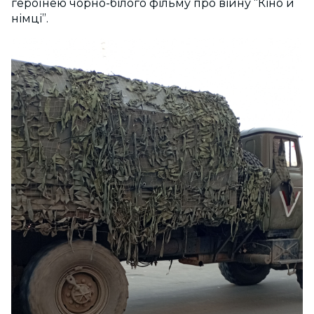
героїнею чорно-білого фільму про війну “Кіно й
німці”.