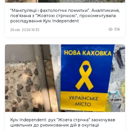
“Маніпуляції і фактологічні помилки”. Аналітикиня,
пов’язана з “Жовтою стрічкою”, прокоментувала
розслідування Kyiv Independent
356
26 кві. 2026 16:35
Kyiv Independent: рух “Жовта стрічка” заохочував
цивільних до ризикованих дій в окупації