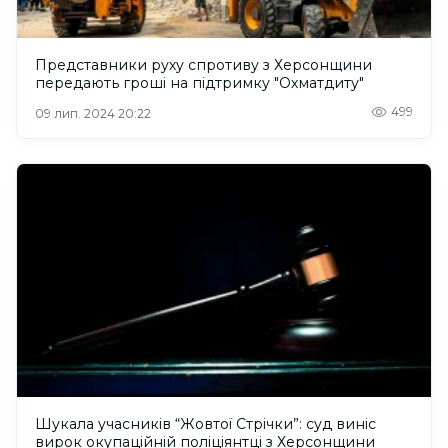
Представники руху спротиву з Херсонщини
передають гроші на підтримку "Охматдиту"
499
09 лип. 2024 20:22
Шукала учасників “Жовтої Стрічки”: суд виніс
вирок окупаційній поліціянтці з Херсонщини