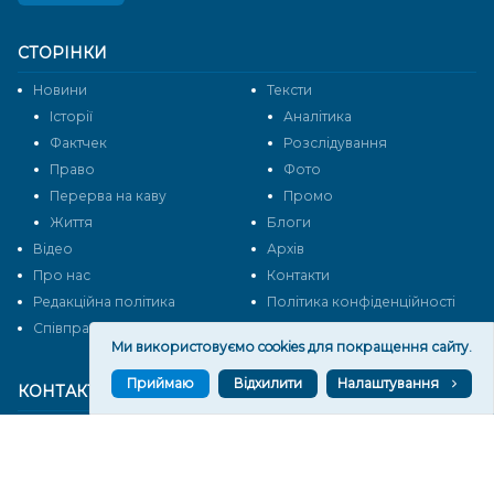
СТОРІНКИ
Новини
Тексти
Історії
Аналітика
Фактчек
Розслідування
Право
Фото
Перерва на каву
Промо
Життя
Блоги
Відео
Архів
Про нас
Контакти
Редакційна політика
Політика конфіденційності
Cпівпраця
Ми використовуємо cookies для покращення сайту.
Приймаю
Відхилити
Налаштування
КОНТАКТИ
Редакційний відділ:
ilona.polesova@gmail.com
vgorunews@gmail.com