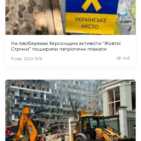
На лівобережжі Херсонщині активісти “Жовтої
Стрічки” поширили патріотичні плакати
442
11 сер. 2024 13:51