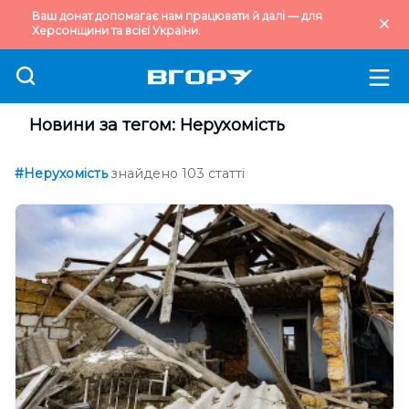
Ваш донат допомагає нам працювати й далі — для
Херсонщини та всієї України.
Новини за тегом: Нерухомість
#Нерухомість
знайдено 103 статті