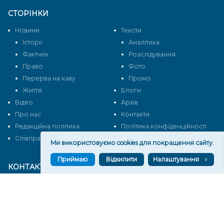
СТОРІНКИ
Новини
Тексти
Історії
Аналітика
Фактчек
Розслідування
Право
Фото
Перерва на каву
Промо
Життя
Блоги
Відео
Архів
Про нас
Контакти
Редакційна політика
Політика конфіденційності
Cпівпраця
Ми використовуємо cookies для покращення сайту.
Приймаю
Відхилити
Налаштування
КОНТАКТИ
Редакційний відділ:
ilona.polesova@gmail.com
vgorunews@gmail.com
lvgoru@gmail.com