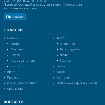
VGORU.ORG в GOOGLE NEWS
Підписуйтеся, щоб знати останні новини Херсона та
Херсонщини сьогодні
Підписатися
СТОРІНКИ
Новини
Тексти
Історії
Аналітика
Фактчек
Розслідування
Право
Фото
Перерва на каву
Промо
Життя
Блоги
Відео
Архів
Про нас
Контакти
Редакційна політика
Політика конфіденційності
Cпівпраця
КОНТАКТИ