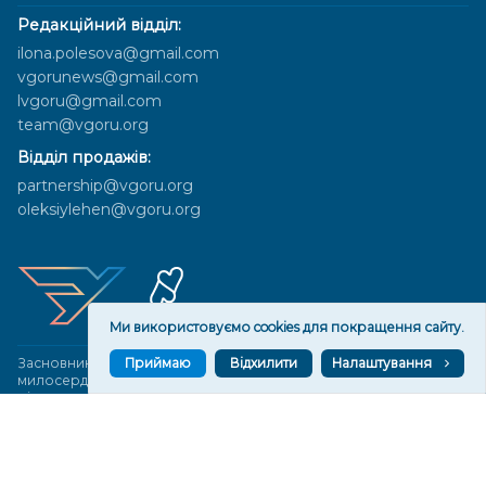
Редакційний відділ:
ilona.polesova@gmail.com
vgorunews@gmail.com
lvgoru@gmail.com
team@vgoru.org
Відділ продажів:
partnership@vgoru.org
oleksiylehen@vgoru.org
Ми використовуємо cookies для покращення сайту.
Приймаю
Відхилити
Налаштування
Засновник медіа «Вгору» Благодійна організація «Фонд
милосердя та здоров'я», ознака неприбутковості - 0036 згідно з
рішенням № 17210346001335 від 06.12.2016 року. Код ЄДРПОУ:
01497439. Основна діяльність – захист прав людини, кампанії
едвокасі, інформаційні кампанії. Місія БО «Фонд милосердя та
здоров’я» – сприяти зміцненню поваги до людської гідності та
прав людини в українському суспільстві, давати знання і надихати
громадян України на активні і відповідальні дії для реалізації