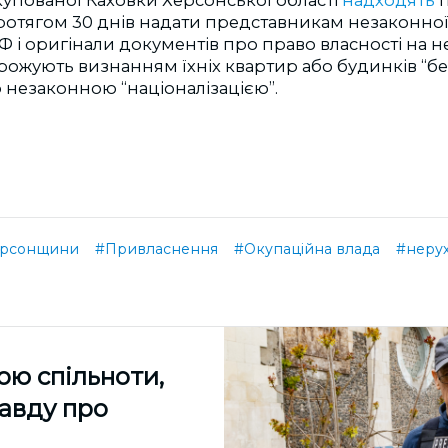
отягом 30 днів надати представникам незаконної
Ф і оригінали документів про право власності на 
ожують визнанням їхніх квартир або будинків “б
незаконною “націоналізацією”.
ерсонщини
#Привласнення
#Окупаційна влада
#неру
ою спільноти,
равду про