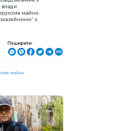
 влади
нерухоме майно.
езхазяйними” з
Поширити:
хоме майно