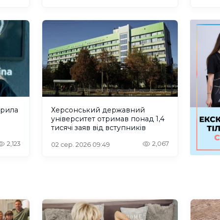
крила
Херсонський державний
університет отримав понад 1,4
тисячі заяв від вступників
2,123
2,067
02 сер. 2026 09:49