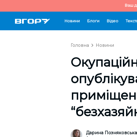
Ваш д
Новини
Блоги
Відео
Текст
Головна
Новини
Окупацій
опублікув
приміщень
“безхазяй
Дарина Позняковська