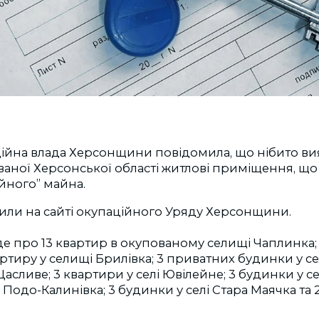
ційна влада Херсонщини повідомила, що нібито ви
ваної Херсонської області житлові приміщення, що
йного” майна.
или на сайті окупаційного Уряду Херсонщини.
е про 13 квартир в окупованому селищі Чаплинка;
ртиру у селищі Брилівка; 3 приватних будинки у сел
Щасливе; 3 квартири у селі Ювілейне; 3 будинки у с
 Подо-Калинівка; 3 будинки у селі Стара Маячка та 2