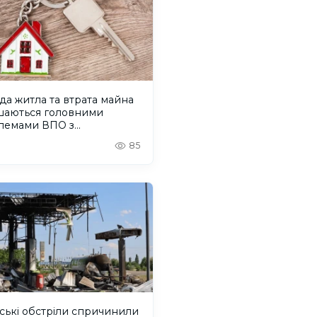
а житла та втрата майна
шаються головними
лемами ВПО з
онщини
85
ські обстріли спричинили