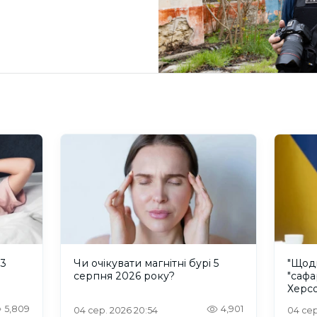
 3
Чи очікувати магнітні бурі 5
"Щод
серпня 2026 року?
"сафа
Херсо
росій
5,809
4,901
04 сер. 2026 20:54
04 сер