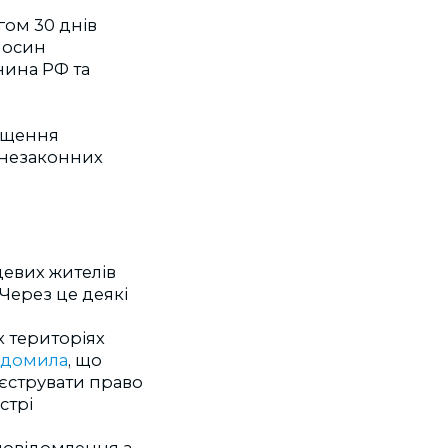
гом 30 днів
носин
нина РФ та
міщення
 незаконних
евих жителів
Через це деякі
х територіях
ідомила
, що
еєструвати право
стрі
овідомлення з