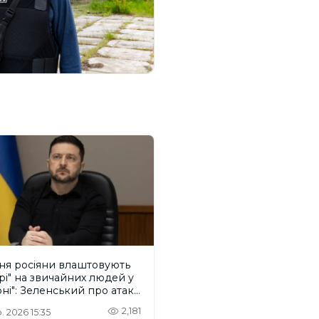
ня росіяни влаштовують
рі" на звичайних людей у
ні": Зеленський про атаку
ського дрона
2,181
. 2026 15:35