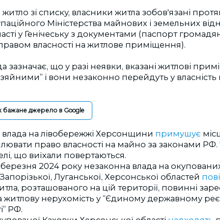
итло зі списку, власники житла зобов'язані протя
упаційного Міністерства майнових і земельних від
асті у Генічеську з документами (паспорт громадя
правом власності на житлове приміщення).
а зазначає, що у разі неявки, вказані житлові при
зяйними” і вони незаконно перейдуть у власність
к бажане джерело в Google
 влада на лівобережжі Херсонщини
примушує
місц
ювати право власності на майно за законами РФ. 
елі, що виїхали повертаються.
 березня 2024 року незаконна влада на окуповани
Запорізької, Луганської, Херсонської областей
пов
тла, розташованого на цій території, повинні зар
на житлову нерухомість у “Єдиному державному реє
” РФ.
упованої Каховки Херсонської області
надходять
п