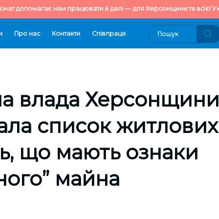
онат допомагає нам працювати й далі — для Херсонщини та всієї Ук
и
Про нас
Контакти
Cпівпраця
на влада Херсонщин
ала список житлових
, що мають ознаки
ного” майна