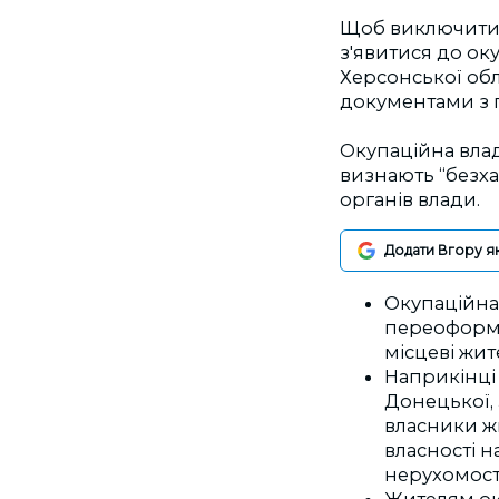
Щоб виключити ж
з'явитися до ок
Херсонської обл
документами з 
Окупаційна влад
визнають “безха
органів влади.
Додати Вгору я
Окупаційна
переоформл
місцеві жит
Наприкінці
Донецької, 
власники жи
власності 
нерухомості
Жителям ок