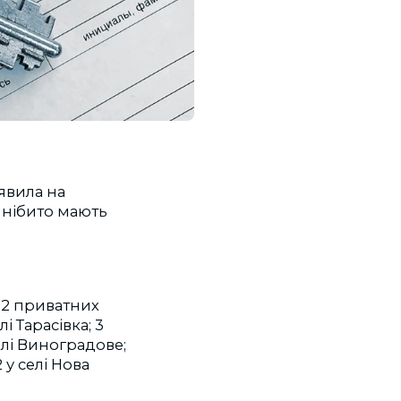
явила на
 нібито мають
 2 приватних
і Тарасівка; 3
елі Виноградове;
 у селі Нова