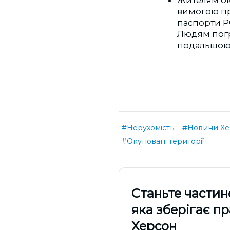
вимогою пр
паспорти Р
Людям погр
подальшою 
#Нерухомість
#Новини Х
#Окуповані території
Cтаньте частин
яка зберігає п
Херсон