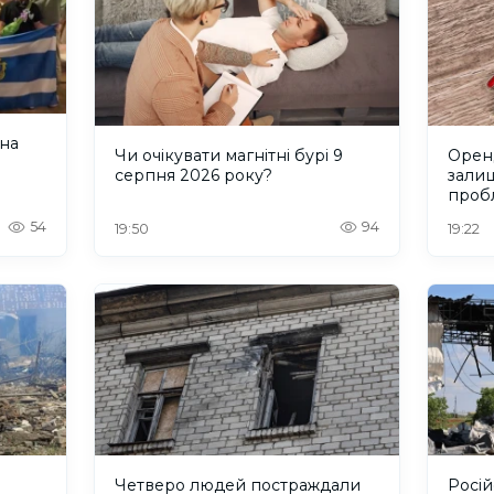
 на
Чи очікувати магнітні бурі 9
Оренд
серпня 2026 року?
зали
проб
Херс
54
94
19:50
19:22
Четверо людей постраждали
Росій