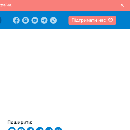
раїни.
Підтримати нас
и
Поширити: