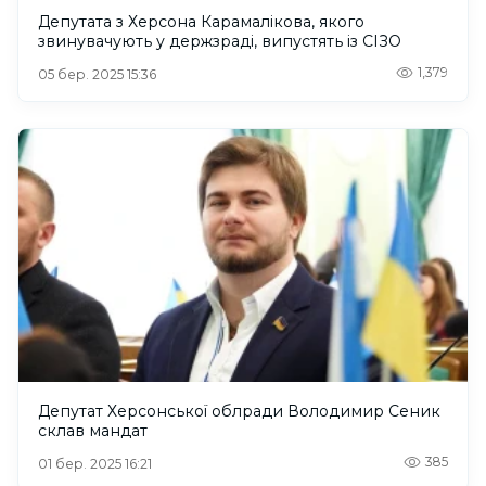
Депутата з Херсона Карамалікова, якого
звинувачують у держзраді, випустять із СІЗО
1,379
05 бер. 2025 15:36
Депутат Херсонської облради Володимир Сеник
склав мандат
385
01 бер. 2025 16:21