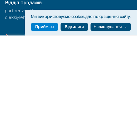
Відділ продажів:
partnership@vgoru.org
Ми використовуємо cookies для покращення сайту.
oleksiylehen@vgoru.org
Приймаю
Відхилити
Налаштування
Засновник медіа «Вгору» Благодійна організація «Фонд
милосердя та здоров'я», ознака неприбутковості - 0036 згідно з
рішенням № 17210346001335 від 06.12.2016 року. Код ЄДРПОУ:
01497439. Основна діяльність – захист прав людини, кампанії
едвокасі, інформаційні кампанії. Місія БО «Фонд милосердя та
здоров’я» – сприяти зміцненню поваги до людської гідності та
прав людини в українському суспільстві, давати знання і надихати
громадян України на активні і відповідальні дії для реалізації
принципів верховенства права і утвердження демократичних
цінностей. Керівними органами БО «Фонд милосердя та
здоров’я» є: загальні збори та правління на чолі з головою
правління. Управління поточною діяльністю здійснює
виконавчий директор – Алла Тютюнник.
© 2026 Медіаплатформа "Вгору". Використання матеріалів сайту
vgoru.org лише за умови активного посилання на конкретний