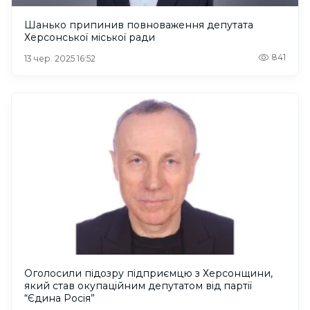
Шанько припинив повноваження депутата
Херсонської міської ради
841
13 чер. 2025 16:52
Оголосили підозру підприємцю з Херсонщини,
який став окупаційним депутатом від партії
“Єдина Росія”