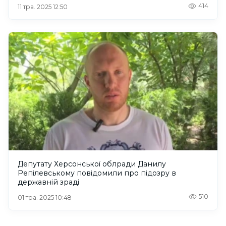
414
11 тра. 2025 12:50
Депутату Херсонської облради Данилу
Репілевському повідомили про підозру в
державній зраді
510
01 тра. 2025 10:48