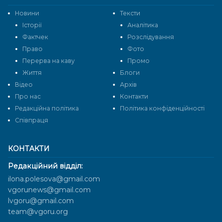
Новини
Тексти
Історії
Аналітика
Фактчек
Розслідування
Право
Фото
Перерва на каву
Промо
Життя
Блоги
Відео
Архів
Про нас
Контакти
Редакційна політика
Політика конфіденційності
Cпівпраця
КОНТАКТИ
Редакційний відділ:
ilona.polesova@gmail.com
vgorunews@gmail.com
lvgoru@gmail.com
team@vgoru.org