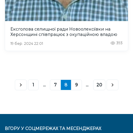
Ексголова селищної ради Новоолексіївки на
Херсонщині співпрацює з окупаційною владою
393
19 бер. 2024 22:01
1
...
7
8
9
...
20
ВГОРУ У СОЦМЕРЕЖАХ ТА МЕСЕНДЖЕРАХ