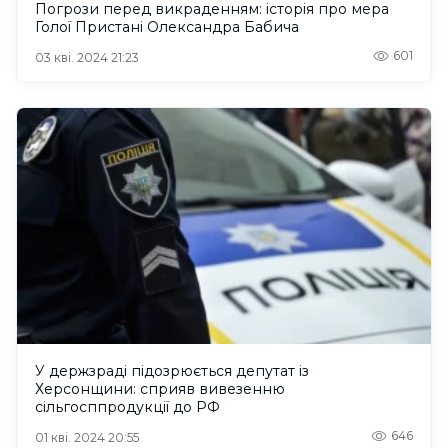
Погрози перед викраденням: історія про мера
Голої Пристані Олександра Бабича
601
03 кві. 2024 21:23
У держзраді підозрюється депутат із
Херсонщини: сприяв вивезенню
сільгосппродукції до РФ
646
01 кві. 2024 20:55