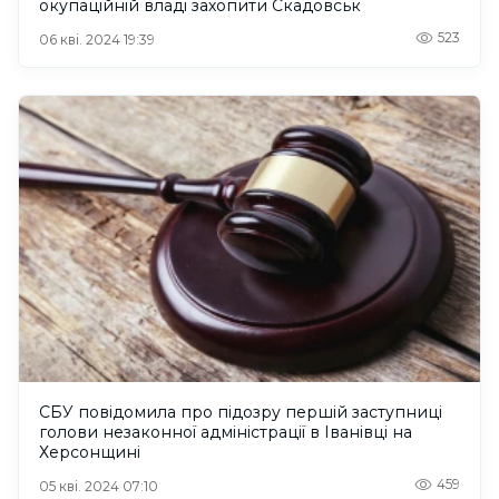
окупаційній владі захопити Скадовськ
523
06 кві. 2024 19:39
СБУ повідомила про підозру першій заступниці
голови незаконної адміністрації в Іванівці на
Херсонщині
459
05 кві. 2024 07:10