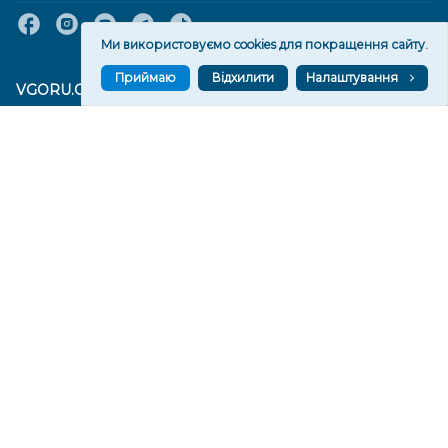
Ми використовуємо cookies для покращення сайту.
Приймаю
Відхилити
Налаштування
VGORU.ORG В GOOGLE NEWS
VGORU.ORG в GOOGLE NEWS
Підписуйтеся, щоб знати останні новини Херсона та
Херсонщини сьогодні
Підписатися
СТОРІНКИ
Новини
Тексти
Історії
Аналітика
Фактчек
Розслідування
Право
Фото
Перерва на каву
Промо
Життя
Блоги
Відео
Архів